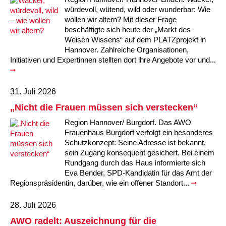
würdevoll, wütend, wild oder wunderbar: Wie
wollen wir altern? Mit dieser Frage
Ältere Menschen
Online Pflege- und Seniorenberatung
Helfende Hände
Beratungsangebote
Jugendwohnen im Stadtteil
Ortsverein Arnum
Ortsverein Godshorn
Kindertagesstätte Freytagstraße
Kindertagesstätte Elmstraße / Familienzentrum
Kindertagesstätte Pfarrlandplatz
Kindertagesstätte Mühenkamp / Familienzentrum
Life Kinetik
beschäftigte sich heute der „Markt des
Weisen Wissens“ auf dem PLATZprojekt in
Kindertagesstätte Freudenthalstraße /
Kindertagesstätte Petermannstraße /
Migration
Pflege und Wohnen
Behördenbegleitung und Formularausfüllhilfe
Ortsverein Barsinghausen
Ortsverein Garbsen
Kindertagesstätte Gehägestraße
Kindertagesstätte Rosenbergstraße
Yoga mit Baby
Hannover. Zahlreiche Organisationen,
Familienzentrum
Familienzentrum
Initiativen und Expertinnen stellten dort ihre Angebote vor und...
Kindertagesstätte Gottfried-Keller-Straße /
Kindertagesstätte Schweriner Straße /
Menschen mit Behinderungen
Mehrsprachige Beratung
Berufssprachkurse
Ortsverein Bennigsen
Ortsverein Fuhrberg
Kindertagesstätte Freytagstraße
Hort Salzmannstraße
Yoga in der Schwangerschaft
Familienzentrum
Familienzentrum
31. Juli 2026
Kindertagesstätte Schweriner Straße /
Wegweiser Seniorenkompass
Migrationsberatung für junge Menschen
Ortsverein Bredenbeck
Ortsverein Berenbostel
Kindertagesstätte Große Pranke
Kindertagesstätte Gehägestraße
Stretch und Relax
Familienzentrum
„Nicht die Frauen müssen sich verstecken“
Region Hannover/ Burgdorf. Das AWO
Infotelefon
Interkulturelle Beratung für ältere Menschen
Ortsverein Burgdorf
Kindertagesstätte Herbartstraße
Kindertagesstätte Gorch-Fock-Straße
Außenstelle Hort Stenhusenstraße
Kindertagesstätte Sylter Weg
Fitness für Frauen
Frauenhaus Burgdorf verfolgt ein besonderes
Schutzkonzept: Seine Adresse ist bekannt,
Kindertagesstätte Gottfried-Keller-Straße /
Ortsverein Burgdorf
Kindertagesstätte Hiltrud-Grote-Weg
sein Zugang konsequent gesichert. Bei einem
Familienzentrum
Rundgang durch das Haus informierte sich
Eva Bender, SPD-Kandidatin für das Amt der
Ortsverein Engelbostel-Schulenburg
Krippe Höltystraße
Kindertagesstätte Große Pranke
Regionspräsidentin, darüber, wie ein offener Standort...
Kindertagesstätte Ibykusweg / Familienzentrum
Kindertagesstätte Harenberger Straße
28. Juli 2026
AWO radelt: Auszeichnung für die