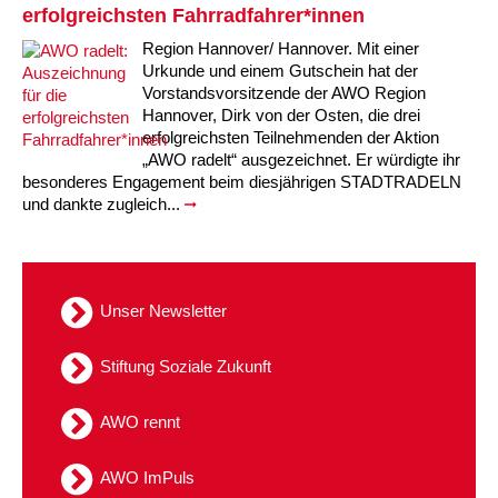
Kindertagesstätte Johannes-Lau-Hof
Kindertagesstätte Herbartstraße
erfolgreichsten Fahrradfahrer*innen
Kindertagesstätte Klaus-Müller-Kilian-Weg /
Region Hannover/ Hannover. Mit einer
Kindertagesstätte Hiltrud-Grote-Weg
“Mäuseburg” / Familienzentrum
Urkunde und einem Gutschein hat der
Vorstandsvorsitzende der AWO Region
Kindertagesstätte König-Ludwig-Straße
Kindertagesstätte Ibykusweg / Familienzentrum
Hannover, Dirk von der Osten, die drei
erfolgreichsten Teilnehmenden der Aktion
„AWO radelt“ ausgezeichnet. Er würdigte ihr
Kindertagesstätte Langes Feld “Deisterspatzen”
Kindertagesstätte Johannes-Lau-Hof
besonderes Engagement beim diesjährigen STADTRADELN
und dankte zugleich...
Kindertagesstätte Moorlilienweg /
Kindertagesstätte Kapellenbrink /
Familienzentrum
Familienzentrum
Kindertagesstätte Petermannstraße /
Kindertagesstätte Klaus-Müller-Kilian-Weg /
Familienzentrum
“Mäuseburg” / Familienzentrum
Unser Newsletter
Kindertagesstätte Pfarrlandplatz
Kindertagesstätte König-Ludwig-Straße
Stiftung Soziale Zukunft
Kindertagesstätte Rosenbergstraße
Kindertagesstätte Langes Feld “Deisterspatzen”
AWO rennt
Krippe Schleswiger Straße
Kindertagesstätte Levester Straße
AWO ImPuls