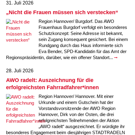
Kindertagesstätte Johannes-Lau-Hof
Kindertagesstätte Herbartstraße
31. Juli 2026
„Nicht die Frauen müssen sich verstecken“
Kindertagesstätte Klaus-Müller-Kilian-Weg /
Kindertagesstätte Hiltrud-Grote-Weg
“Mäuseburg” / Familienzentrum
Region Hannover/ Burgdorf. Das AWO
Frauenhaus Burgdorf verfolgt ein besonderes
Kindertagesstätte König-Ludwig-Straße
Kindertagesstätte Ibykusweg / Familienzentrum
Schutzkonzept: Seine Adresse ist bekannt,
sein Zugang konsequent gesichert. Bei einem
Rundgang durch das Haus informierte sich
Kindertagesstätte Langes Feld “Deisterspatzen”
Kindertagesstätte Johannes-Lau-Hof
Eva Bender, SPD-Kandidatin für das Amt der
Regionspräsidentin, darüber, wie ein offener Standort...
Kindertagesstätte Moorlilienweg /
Kindertagesstätte Kapellenbrink /
Familienzentrum
Familienzentrum
28. Juli 2026
Kindertagesstätte Petermannstraße /
Kindertagesstätte Klaus-Müller-Kilian-Weg /
AWO radelt: Auszeichnung für die
Familienzentrum
“Mäuseburg” / Familienzentrum
erfolgreichsten Fahrradfahrer*innen
Kindertagesstätte Pfarrlandplatz
Kindertagesstätte König-Ludwig-Straße
Region Hannover/ Hannover. Mit einer
Urkunde und einem Gutschein hat der
Kindertagesstätte Rosenbergstraße
Kindertagesstätte Langes Feld “Deisterspatzen”
Vorstandsvorsitzende der AWO Region
Hannover, Dirk von der Osten, die drei
erfolgreichsten Teilnehmenden der Aktion
Krippe Schleswiger Straße
Kindertagesstätte Levester Straße
„AWO radelt“ ausgezeichnet. Er würdigte ihr
besonderes Engagement beim diesjährigen STADTRADELN