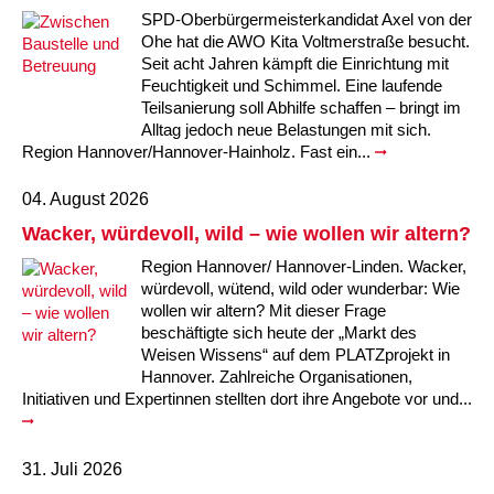
Kindertagesstätte Moorlilienweg /
Kindertagesstätte Schneiderberg
Offene Sprach-Sprechstunde
SPD-Oberbürgermeisterkandidat Axel von der
Familienzentrum
Ohe hat die AWO Kita Voltmerstraße besucht.
Seit acht Jahren kämpft die Einrichtung mit
Kindertagesstätte Sylter Weg
Kindertagesstätte Mühenkamp / Familienzentrum
Feuchtigkeit und Schimmel. Eine laufende
Teilsanierung soll Abhilfe schaffen – bringt im
Kindertagesstätte Petermannstraße /
Kindertagesstätte Tresckowstraße
Alltag jedoch neue Belastungen mit sich.
Familienzentrum
Region Hannover/Hannover-Hainholz. Fast ein...
Kindertagesstätte Voltmerstraße
Kindertagesstätte Pfarrlandplatz
04. August 2026
Wacker, würdevoll, wild – wie wollen wir altern?
Kindertagesstätte Wiehbergstraße
Hör- und Sprachheilkindergarten Ratswiese
Region Hannover/ Hannover-Linden. Wacker,
würdevoll, wütend, wild oder wunderbar: Wie
Kindertagesstätte Rosenbergstraße
wollen wir altern? Mit dieser Frage
beschäftigte sich heute der „Markt des
Kindertagesstätte Schneiderberg
Weisen Wissens“ auf dem PLATZprojekt in
Hannover. Zahlreiche Organisationen,
Kindertagesstätte Schweriner Straße /
Initiativen und Expertinnen stellten dort ihre Angebote vor und...
Familienzentrum
Kindertagesstätte Sylter Weg
31. Juli 2026