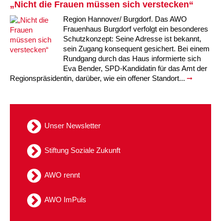
„Nicht die Frauen müssen sich verstecken“
Kindertagesstätte Tresckowstraße
Region Hannover/ Burgdorf. Das AWO
Frauenhaus Burgdorf verfolgt ein besonderes
Kindertagesstätte Voltmerstraße
Schutzkonzept: Seine Adresse ist bekannt,
sein Zugang konsequent gesichert. Bei einem
Rundgang durch das Haus informierte sich
Kindertagesstätte Wiehbergstraße
Eva Bender, SPD-Kandidatin für das Amt der
Regionspräsidentin, darüber, wie ein offener Standort...
Unser Newsletter
Stiftung Soziale Zukunft
AWO rennt
AWO ImPuls