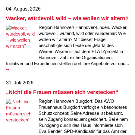
Kindertagesstätte Johannes-Lau-Hof
Kindertagesstätte Herbartstraße
04. August 2026
Kindertagesstätte Klaus-Müller-Kilian-Weg /
Kindertagesstätte Hiltrud-Grote-Weg
Wacker, würdevoll, wild – wie wollen wir altern?
“Mäuseburg” / Familienzentrum
Region Hannover/ Hannover-Linden. Wacker,
Kindertagesstätte König-Ludwig-Straße
Kindertagesstätte Ibykusweg / Familienzentrum
würdevoll, wütend, wild oder wunderbar: Wie
wollen wir altern? Mit dieser Frage
beschäftigte sich heute der „Markt des
Kindertagesstätte Langes Feld “Deisterspatzen”
Kindertagesstätte Johannes-Lau-Hof
Weisen Wissens“ auf dem PLATZprojekt in
Hannover. Zahlreiche Organisationen,
Kindertagesstätte Moorlilienweg /
Kindertagesstätte Kapellenbrink /
Initiativen und Expertinnen stellten dort ihre Angebote vor und...
Familienzentrum
Familienzentrum
Kindertagesstätte Petermannstraße /
Kindertagesstätte Klaus-Müller-Kilian-Weg /
Familienzentrum
“Mäuseburg” / Familienzentrum
31. Juli 2026
„Nicht die Frauen müssen sich verstecken“
Kindertagesstätte Pfarrlandplatz
Kindertagesstätte König-Ludwig-Straße
Region Hannover/ Burgdorf. Das AWO
Frauenhaus Burgdorf verfolgt ein besonderes
Kindertagesstätte Rosenbergstraße
Kindertagesstätte Langes Feld “Deisterspatzen”
Schutzkonzept: Seine Adresse ist bekannt,
sein Zugang konsequent gesichert. Bei einem
Krippe Schleswiger Straße
Kindertagesstätte Levester Straße
Rundgang durch das Haus informierte sich
Eva Bender, SPD-Kandidatin für das Amt der