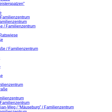
eisterspatzen”
e
e
/ Familienzentrum
amilienzentrum
e / Familienzentrum
 Ratswiese
ße
aße / Familienzentrum
e
e
ße
milienzentrum
raße
milienzentrum
/ Familienzentrum
ilian-Weg / “Mäuseburg” / Familienzentrum
amilienzentrum