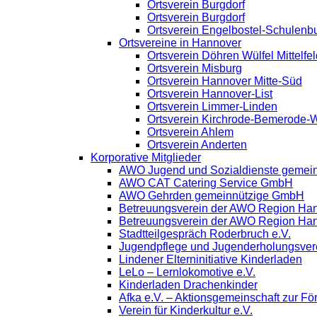
Ortsverein Burgdorf
Ortsverein Burgdorf
Ortsverein Engelbostel-Schulenb
Ortsvereine in Hannover
Ortsverein Döhren Wülfel Mittelfel
Ortsverein Misburg
Ortsverein Hannover Mitte-Süd
Ortsverein Hannover-List
Ortsverein Limmer-Linden
Ortsverein Kirchrode-Bemerode-
Ortsverein Ahlem
Ortsverein Anderten
Korporative Mitglieder
AWO Jugend und Sozialdienste gemei
AWO CAT Catering Service GmbH
AWO Gehrden gemeinnützige GmbH
Betreuungsverein der AWO Region Ha
Betreuungsverein der AWO Region Ha
Stadtteilgespräch Roderbruch e.V.
Jugendpflege und Jugenderholungsve
Lindener Elterninitiative Kinderladen
LeLo – Lernlokomotive e.V.
Kinderladen Drachenkinder
Afka e.V. – Aktionsgemeinschaft zur För
Verein für Kinderkultur e.V.