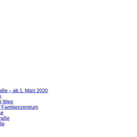
aße – ab 1. März 2020
e
er Weg
 / Familienzentrum
ße
traße
ße