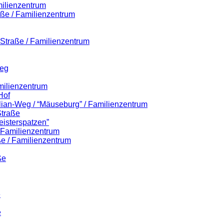
milienzentrum
aße / Familienzentrum
r-Straße / Familienzentrum
Weg
milienzentrum
Hof
ilian-Weg / “Mäuseburg” / Familienzentrum
Straße
eisterspatzen”
/ Familienzentrum
e / Familienzentrum
ße
e
e