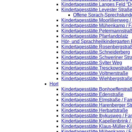
Kindertagesstätte Langes Feld “D
Kindertagesstätte Levester Straß
Offene Sprach-Sprechstund
Kindertagesstätte Moorlilienweg 
Kindertagesstätte Mühenkamp / F
Kindertagesstätte Petermannstraß
Kindertagesstätte Pfarrlandplatz
Hör- und Sprachheilkindergarten
Kindertagesstätte Rosenbergstra
Kindertagesstätte Schneiderberg
Kindertagesstätte Schweriner Str
Kindertagesstätte Sylter Weg
Kindertagesstätte Tresckowstraß
Kindertagesstätte Voltmerstraße
Kindertagesstätte Wiehbergstraß
Hort
Kindertagesstätte Bonhoefferstra
Kindertagesstätte Edenstraße
Kindertagesstätte Elmstraße / Fa
Kindertagesstätte Harenberger St
Kindertagesstätte Herbartstraße
Kindertagesstätte Ibykusweg / Fa
Kindertagesstätte Kapellenbrink 
Kindertagesstätte Klaus-Müller-K
Kindertagesstätte Mühenkamp / F