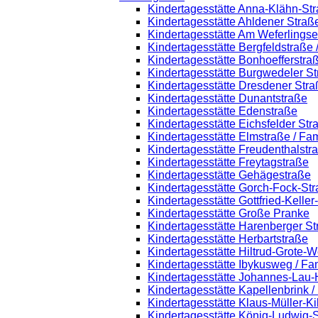
Kindertagesstätte Anna-Klähn-St
Kindertagesstätte Ahldener Straß
Kindertagesstätte Am Weferlings
Kindertagesstätte Bergfeldstraße
Kindertagesstätte Bonhoefferstra
Kindertagesstätte Burgwedeler S
Kindertagesstätte Dresdener Stra
Kindertagesstätte Dunantstraße
Kindertagesstätte Edenstraße
Kindertagesstätte Eichsfelder Str
Kindertagesstätte Elmstraße / Fa
Kindertagesstätte Freudenthalstr
Kindertagesstätte Freytagstraße
Kindertagesstätte Gehägestraße
Kindertagesstätte Gorch-Fock-St
Kindertagesstätte Gottfried-Kelle
Kindertagesstätte Große Pranke
Kindertagesstätte Harenberger St
Kindertagesstätte Herbartstraße
Kindertagesstätte Hiltrud-Grote-
Kindertagesstätte Ibykusweg / Fa
Kindertagesstätte Johannes-Lau-
Kindertagesstätte Kapellenbrink 
Kindertagesstätte Klaus-Müller-K
Kindertagesstätte König-Ludwig-