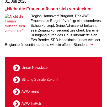
Kindertagesstätte Moorlilienweg /
31. Juli 2026
Kindertagesstätte Schneiderberg
Offene Sprach-Sprechstunde
Familienzentrum
„Nicht die Frauen müssen sich verstecken“
Kindertagesstätte Sylter Weg
Kindertagesstätte Mühenkamp / Familienzentrum
Region Hannover/ Burgdorf. Das AWO
Frauenhaus Burgdorf verfolgt ein besonderes
Kindertagesstätte Petermannstraße /
Schutzkonzept: Seine Adresse ist bekannt,
Kindertagesstätte Tresckowstraße
Familienzentrum
sein Zugang konsequent gesichert. Bei einem
Rundgang durch das Haus informierte sich
Kindertagesstätte Voltmerstraße
Kindertagesstätte Pfarrlandplatz
Eva Bender, SPD-Kandidatin für das Amt der
Regionspräsidentin, darüber, wie ein offener Standort...
Kindertagesstätte Wiehbergstraße
Hör- und Sprachheilkindergarten Ratswiese
Kindertagesstätte Rosenbergstraße
Unser Newsletter
Kindertagesstätte Schneiderberg
Stiftung Soziale Zukunft
Kindertagesstätte Schweriner Straße /
Familienzentrum
AWO rennt
Kindertagesstätte Sylter Weg
AWO ImPuls