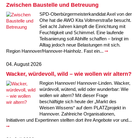
Kindertagesstätte Johannes-Lau-Hof
Kindertagesstätte Herbartstraße
Zwischen Baustelle und Betreuung
Kindertagesstätte Klaus-Müller-Kilian-Weg /
SPD-Oberbürgermeisterkandidat Axel von der
Kindertagesstätte Hiltrud-Grote-Weg
“Mäuseburg” / Familienzentrum
Ohe hat die AWO Kita Voltmerstraße besucht.
Seit acht Jahren kämpft die Einrichtung mit
Kindertagesstätte König-Ludwig-Straße
Kindertagesstätte Ibykusweg / Familienzentrum
Feuchtigkeit und Schimmel. Eine laufende
Teilsanierung soll Abhilfe schaffen – bringt im
Alltag jedoch neue Belastungen mit sich.
Kindertagesstätte Langes Feld “Deisterspatzen”
Kindertagesstätte Johannes-Lau-Hof
Region Hannover/Hannover-Hainholz. Fast ein...
Kindertagesstätte Moorlilienweg /
Kindertagesstätte Kapellenbrink /
04. August 2026
Familienzentrum
Familienzentrum
Wacker, würdevoll, wild – wie wollen wir altern?
Kindertagesstätte Petermannstraße /
Kindertagesstätte Klaus-Müller-Kilian-Weg /
Familienzentrum
“Mäuseburg” / Familienzentrum
Region Hannover/ Hannover-Linden. Wacker,
würdevoll, wütend, wild oder wunderbar: Wie
Kindertagesstätte Pfarrlandplatz
Kindertagesstätte König-Ludwig-Straße
wollen wir altern? Mit dieser Frage
beschäftigte sich heute der „Markt des
Weisen Wissens“ auf dem PLATZprojekt in
Kindertagesstätte Rosenbergstraße
Kindertagesstätte Langes Feld “Deisterspatzen”
Hannover. Zahlreiche Organisationen,
Initiativen und Expertinnen stellten dort ihre Angebote vor und...
Krippe Schleswiger Straße
Kindertagesstätte Levester Straße