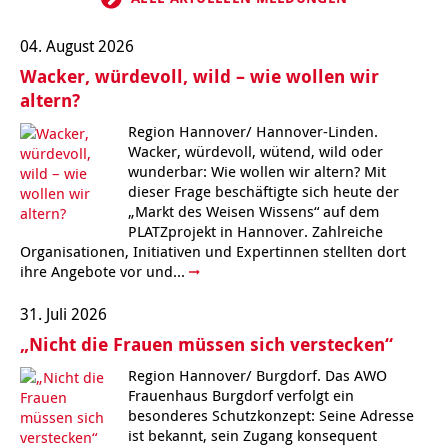
Kindertagesstätte Johannes-Lau-Hof
Kindertagesstätte Herbartstraße
04. August 2026
Kindertagesstätte Klaus-Müller-Kilian-Weg /
Kindertagesstätte Hiltrud-Grote-Weg
Wacker, würdevoll, wild – wie wollen wir
“Mäuseburg” / Familienzentrum
altern?
Kindertagesstätte König-Ludwig-Straße
Kindertagesstätte Ibykusweg / Familienzentrum
Region Hannover/ Hannover-Linden.
Wacker, würdevoll, wütend, wild oder
wunderbar: Wie wollen wir altern? Mit
Kindertagesstätte Langes Feld “Deisterspatzen”
Kindertagesstätte Johannes-Lau-Hof
dieser Frage beschäftigte sich heute der
„Markt des Weisen Wissens“ auf dem
Kindertagesstätte Moorlilienweg /
Kindertagesstätte Kapellenbrink /
PLATZprojekt in Hannover. Zahlreiche
Familienzentrum
Familienzentrum
Organisationen, Initiativen und Expertinnen stellten dort
Kindertagesstätte Petermannstraße /
Kindertagesstätte Klaus-Müller-Kilian-Weg /
ihre Angebote vor und...
Familienzentrum
“Mäuseburg” / Familienzentrum
31. Juli 2026
Kindertagesstätte Pfarrlandplatz
Kindertagesstätte König-Ludwig-Straße
„Nicht die Frauen müssen sich verstecken“
Region Hannover/ Burgdorf. Das AWO
Kindertagesstätte Rosenbergstraße
Kindertagesstätte Langes Feld “Deisterspatzen”
Frauenhaus Burgdorf verfolgt ein
besonderes Schutzkonzept: Seine Adresse
Krippe Schleswiger Straße
Kindertagesstätte Levester Straße
ist bekannt, sein Zugang konsequent