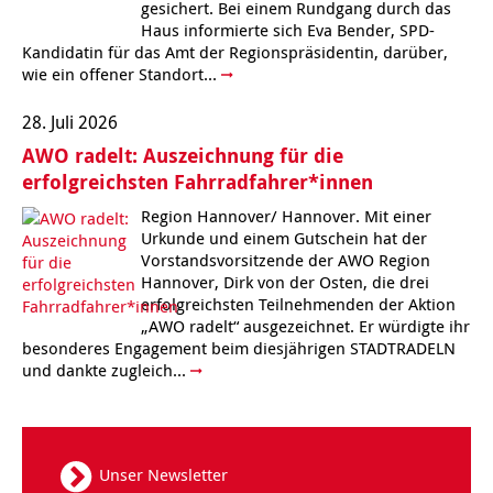
gesichert. Bei einem Rundgang durch das
Kindertagesstätte Moorlilienweg /
Haus informierte sich Eva Bender, SPD-
Kindertagesstätte Schneiderberg
Offene Sprach-Sprechstunde
Familienzentrum
Kandidatin für das Amt der Regionspräsidentin, darüber,
wie ein offener Standort...
Kindertagesstätte Sylter Weg
Kindertagesstätte Mühenkamp / Familienzentrum
28. Juli 2026
Kindertagesstätte Petermannstraße /
Kindertagesstätte Tresckowstraße
AWO radelt: Auszeichnung für die
Familienzentrum
erfolgreichsten Fahrradfahrer*innen
Kindertagesstätte Voltmerstraße
Kindertagesstätte Pfarrlandplatz
Region Hannover/ Hannover. Mit einer
Urkunde und einem Gutschein hat der
Kindertagesstätte Wiehbergstraße
Hör- und Sprachheilkindergarten Ratswiese
Vorstandsvorsitzende der AWO Region
Hannover, Dirk von der Osten, die drei
erfolgreichsten Teilnehmenden der Aktion
Kindertagesstätte Rosenbergstraße
„AWO radelt“ ausgezeichnet. Er würdigte ihr
besonderes Engagement beim diesjährigen STADTRADELN
und dankte zugleich...
Kindertagesstätte Schneiderberg
Kindertagesstätte Schweriner Straße /
Familienzentrum
Unser Newsletter
Kindertagesstätte Sylter Weg