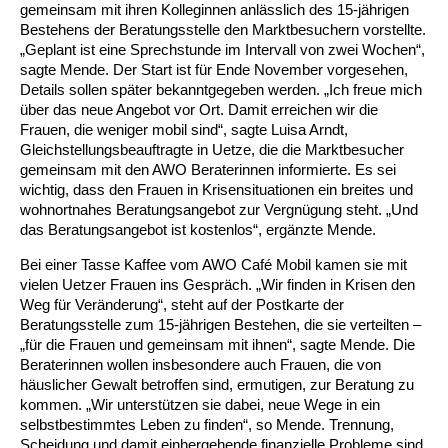
gemeinsam mit ihren Kolleginnen anlässlich des 15-jährigen
Bestehens der Beratungsstelle den Marktbesuchern vorstellte.
Ältere Menschen
Online Pflege- und Seniorenberatung
Helfende Hände
Beratungsangebote
Jugendwohnen im Stadtteil
Ortsverein Arnum
Ortsverein Godshorn
Kindertagesstätte Freytagstraße
Kindertagesstätte Elmstraße / Familienzentrum
Kindertagesstätte Pfarrlandplatz
Kindertagesstätte Mühenkamp / Familienzentrum
Life Kinetik
„Geplant ist eine Sprechstunde im Intervall von zwei Wochen“,
sagte Mende. Der Start ist für Ende November vorgesehen,
Kindertagesstätte Freudenthalstraße /
Kindertagesstätte Petermannstraße /
Details sollen später bekanntgegeben werden. „Ich freue mich
Migration
Pflege und Wohnen
Behördenbegleitung und Formularausfüllhilfe
Ortsverein Barsinghausen
Ortsverein Garbsen
Kindertagesstätte Gehägestraße
Kindertagesstätte Rosenbergstraße
Yoga mit Baby
Familienzentrum
Familienzentrum
über das neue Angebot vor Ort. Damit erreichen wir die
Frauen, die weniger mobil sind“, sagte Luisa Arndt,
Kindertagesstätte Gottfried-Keller-Straße /
Kindertagesstätte Schweriner Straße /
Menschen mit Behinderungen
Mehrsprachige Beratung
Berufssprachkurse
Ortsverein Bennigsen
Ortsverein Fuhrberg
Kindertagesstätte Freytagstraße
Hort Salzmannstraße
Yoga in der Schwangerschaft
Gleichstellungsbeauftragte in Uetze, die die Marktbesucher
Familienzentrum
Familienzentrum
gemeinsam mit den AWO Beraterinnen informierte. Es sei
Kindertagesstätte Schweriner Straße /
wichtig, dass den Frauen in Krisensituationen ein breites und
Wegweiser Seniorenkompass
Migrationsberatung für junge Menschen
Ortsverein Bredenbeck
Ortsverein Berenbostel
Kindertagesstätte Große Pranke
Kindertagesstätte Gehägestraße
Stretch und Relax
Familienzentrum
wohnortnahes Beratungsangebot zur Vergnügung steht. „Und
das Beratungsangebot ist kostenlos“, ergänzte Mende.
Infotelefon
Interkulturelle Beratung für ältere Menschen
Ortsverein Burgdorf
Kindertagesstätte Herbartstraße
Kindertagesstätte Gorch-Fock-Straße
Außenstelle Hort Stenhusenstraße
Kindertagesstätte Sylter Weg
Fitness für Frauen
Bei einer Tasse Kaffee vom AWO Café Mobil kamen sie mit
vielen Uetzer Frauen ins Gespräch. „Wir finden in Krisen den
Kindertagesstätte Gottfried-Keller-Straße /
Ortsverein Burgdorf
Kindertagesstätte Hiltrud-Grote-Weg
Weg für Veränderung“, steht auf der Postkarte der
Familienzentrum
Beratungsstelle zum 15-jährigen Bestehen, die sie verteilten –
„für die Frauen und gemeinsam mit ihnen“, sagte Mende. Die
Ortsverein Engelbostel-Schulenburg
Krippe Höltystraße
Kindertagesstätte Große Pranke
Beraterinnen wollen insbesondere auch Frauen, die von
häuslicher Gewalt betroffen sind, ermutigen, zur Beratung zu
Kindertagesstätte Ibykusweg / Familienzentrum
Kindertagesstätte Harenberger Straße
kommen. „Wir unterstützen sie dabei, neue Wege in ein
selbstbestimmtes Leben zu finden“, so Mende. Trennung,
Scheidung und damit einhergehende finanzielle Probleme sind