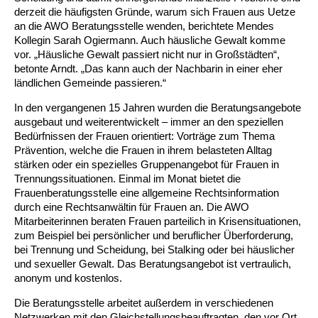
Kindertagesstätte Johannes-Lau-Hof
Kindertagesstätte Herbartstraße
derzeit die häufigsten Gründe, warum sich Frauen aus Uetze
an die AWO Beratungsstelle wenden, berichtete Mendes
Kindertagesstätte Klaus-Müller-Kilian-Weg /
Kindertagesstätte Hiltrud-Grote-Weg
Kollegin Sarah Ogiermann. Auch häusliche Gewalt komme
“Mäuseburg” / Familienzentrum
vor. „Häusliche Gewalt passiert nicht nur in Großstädten“,
betonte Arndt. „Das kann auch der Nachbarin in einer eher
Kindertagesstätte König-Ludwig-Straße
Kindertagesstätte Ibykusweg / Familienzentrum
ländlichen Gemeinde passieren.“
In den vergangenen 15 Jahren wurden die Beratungsangebote
Kindertagesstätte Langes Feld “Deisterspatzen”
Kindertagesstätte Johannes-Lau-Hof
ausgebaut und weiterentwickelt – immer an den speziellen
Bedürfnissen der Frauen orientiert: Vorträge zum Thema
Kindertagesstätte Moorlilienweg /
Kindertagesstätte Kapellenbrink /
Prävention, welche die Frauen in ihrem belasteten Alltag
Familienzentrum
Familienzentrum
stärken oder ein spezielles Gruppenangebot für Frauen in
Kindertagesstätte Petermannstraße /
Kindertagesstätte Klaus-Müller-Kilian-Weg /
Trennungssituationen. Einmal im Monat bietet die
Familienzentrum
“Mäuseburg” / Familienzentrum
Frauenberatungsstelle eine allgemeine Rechtsinformation
durch eine Rechtsanwältin für Frauen an. Die AWO
Kindertagesstätte Pfarrlandplatz
Kindertagesstätte König-Ludwig-Straße
Mitarbeiterinnen beraten Frauen parteilich in Krisensituationen,
zum Beispiel bei persönlicher und beruflicher Überforderung,
bei Trennung und Scheidung, bei Stalking oder bei häuslicher
Kindertagesstätte Rosenbergstraße
Kindertagesstätte Langes Feld “Deisterspatzen”
und sexueller Gewalt. Das Beratungsangebot ist vertraulich,
anonym und kostenlos.
Krippe Schleswiger Straße
Kindertagesstätte Levester Straße
Die Beratungsstelle arbeitet außerdem in verschiedenen
Netzwerken mit den Gleichstellungsbeauftragten, den vor Ort