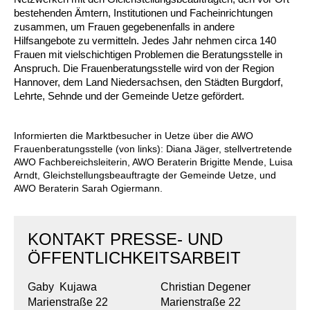
Kindertagesstätte Moorlilienweg /
Kindertagesstätte Schneiderberg
Offene Sprach-Sprechstunde
bestehenden Ämtern, Institutionen und Facheinrichtungen
Familienzentrum
zusammen, um Frauen gegebenenfalls in andere
Hilfsangebote zu vermitteln. Jedes Jahr nehmen circa 140
Kindertagesstätte Sylter Weg
Kindertagesstätte Mühenkamp / Familienzentrum
Frauen mit vielschichtigen Problemen die Beratungsstelle in
Anspruch. Die Frauenberatungsstelle wird von der Region
Kindertagesstätte Petermannstraße /
Kindertagesstätte Tresckowstraße
Hannover, dem Land Niedersachsen, den Städten Burgdorf,
Familienzentrum
Lehrte, Sehnde und der Gemeinde Uetze gefördert.
Kindertagesstätte Voltmerstraße
Kindertagesstätte Pfarrlandplatz
Informierten die Marktbesucher in Uetze über die AWO
Frauenberatungsstelle (von links): Diana Jäger, stellvertretende
Kindertagesstätte Wiehbergstraße
Hör- und Sprachheilkindergarten Ratswiese
AWO Fachbereichsleiterin, AWO Beraterin Brigitte Mende, Luisa
Arndt, Gleichstellungsbeauftragte der Gemeinde Uetze, und
Kindertagesstätte Rosenbergstraße
AWO Beraterin Sarah Ogiermann.
Kindertagesstätte Schneiderberg
KONTAKT PRESSE- UND
Kindertagesstätte Schweriner Straße /
ÖFFENTLICHKEITSARBEIT
Familienzentrum
Gaby Kujawa
Christian Degener
Kindertagesstätte Sylter Weg
Marienstraße 22
Marienstraße 22