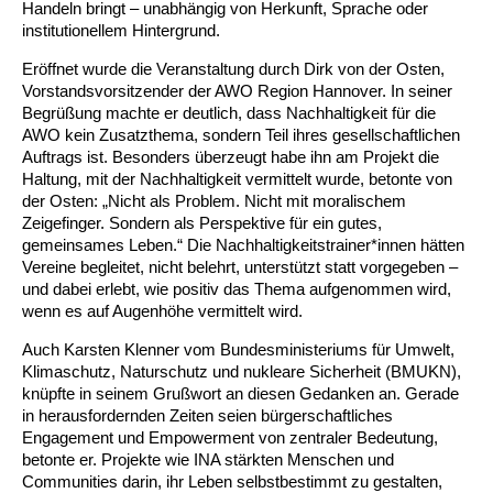
Handeln bringt – unabhängig von Herkunft, Sprache oder
institutionellem Hintergrund.
Ältere Menschen
Online Pflege- und Seniorenberatung
Helfende Hände
Beratungsangebote
Jugendwohnen im Stadtteil
Ortsverein Arnum
Ortsverein Godshorn
Kindertagesstätte Freytagstraße
Kindertagesstätte Elmstraße / Familienzentrum
Kindertagesstätte Pfarrlandplatz
Kindertagesstätte Mühenkamp / Familienzentrum
Life Kinetik
Eröffnet wurde die Veranstaltung durch Dirk von der Osten,
Vorstandsvorsitzender der AWO Region Hannover. In seiner
Kindertagesstätte Freudenthalstraße /
Kindertagesstätte Petermannstraße /
Migration
Pflege und Wohnen
Behördenbegleitung und Formularausfüllhilfe
Ortsverein Barsinghausen
Ortsverein Garbsen
Kindertagesstätte Gehägestraße
Kindertagesstätte Rosenbergstraße
Yoga mit Baby
Familienzentrum
Familienzentrum
Begrüßung machte er deutlich, dass Nachhaltigkeit für die
AWO kein Zusatzthema, sondern Teil ihres gesellschaftlichen
Kindertagesstätte Gottfried-Keller-Straße /
Kindertagesstätte Schweriner Straße /
Auftrags ist. Besonders überzeugt habe ihn am Projekt die
Menschen mit Behinderungen
Mehrsprachige Beratung
Berufssprachkurse
Ortsverein Bennigsen
Ortsverein Fuhrberg
Kindertagesstätte Freytagstraße
Hort Salzmannstraße
Yoga in der Schwangerschaft
Familienzentrum
Familienzentrum
Haltung, mit der Nachhaltigkeit vermittelt wurde, betonte von
der Osten: „Nicht als Problem. Nicht mit moralischem
Kindertagesstätte Schweriner Straße /
Wegweiser Seniorenkompass
Migrationsberatung für junge Menschen
Ortsverein Bredenbeck
Ortsverein Berenbostel
Kindertagesstätte Große Pranke
Kindertagesstätte Gehägestraße
Stretch und Relax
Zeigefinger. Sondern als Perspektive für ein gutes,
Familienzentrum
gemeinsames Leben.“ Die Nachhaltigkeitstrainer*innen hätten
Vereine begleitet, nicht belehrt, unterstützt statt vorgegeben –
Infotelefon
Interkulturelle Beratung für ältere Menschen
Ortsverein Burgdorf
Kindertagesstätte Herbartstraße
Kindertagesstätte Gorch-Fock-Straße
Außenstelle Hort Stenhusenstraße
Kindertagesstätte Sylter Weg
Fitness für Frauen
und dabei erlebt, wie positiv das Thema aufgenommen wird,
wenn es auf Augenhöhe vermittelt wird.
Kindertagesstätte Gottfried-Keller-Straße /
Ortsverein Burgdorf
Kindertagesstätte Hiltrud-Grote-Weg
Familienzentrum
Auch Karsten Klenner vom Bundesministeriums für Umwelt,
Klimaschutz, Naturschutz und nukleare Sicherheit (BMUKN),
Ortsverein Engelbostel-Schulenburg
Krippe Höltystraße
Kindertagesstätte Große Pranke
knüpfte in seinem Grußwort an diesen Gedanken an. Gerade
in herausfordernden Zeiten seien bürgerschaftliches
Engagement und Empowerment von zentraler Bedeutung,
Kindertagesstätte Ibykusweg / Familienzentrum
Kindertagesstätte Harenberger Straße
betonte er. Projekte wie INA stärkten Menschen und
Communities darin, ihr Leben selbstbestimmt zu gestalten,