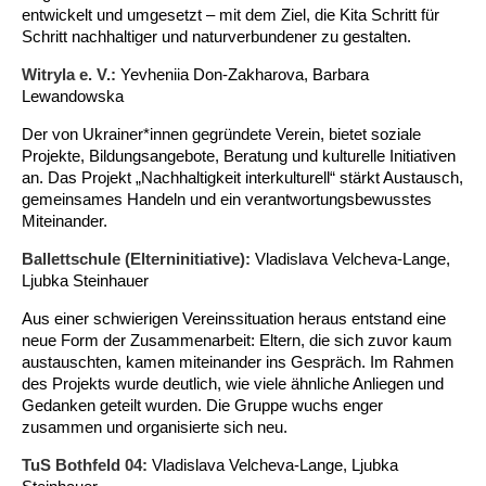
entwickelt und umgesetzt – mit dem Ziel, die Kita Schritt für
Kindertagesstätte Tresckowstraße
Schritt nachhaltiger und naturverbundener zu gestalten.
Witryla e. V.:
Yevheniia Don-Zakharova, Barbara
Kindertagesstätte Voltmerstraße
Lewandowska
Der von Ukrainer*innen gegründete Verein, bietet soziale
Kindertagesstätte Wiehbergstraße
Projekte, Bildungsangebote, Beratung und kulturelle Initiativen
an. Das Projekt „Nachhaltigkeit interkulturell“ stärkt Austausch,
gemeinsames Handeln und ein verantwortungsbewusstes
Miteinander.
Ballettschule (Elterninitiative):
Vladislava Velcheva-Lange,
Ljubka Steinhauer
Aus einer schwierigen Vereinssituation heraus entstand eine
neue Form der Zusammenarbeit: Eltern, die sich zuvor kaum
austauschten, kamen miteinander ins Gespräch. Im Rahmen
des Projekts wurde deutlich, wie viele ähnliche Anliegen und
Gedanken geteilt wurden. Die Gruppe wuchs enger
zusammen und organisierte sich neu.
TuS Bothfeld 04:
Vladislava Velcheva-Lange, Ljubka