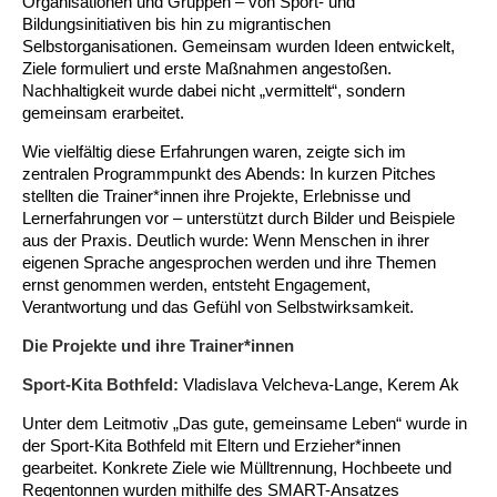
Organisationen und Gruppen – von Sport- und
Kindertagesstätte Moorlilienweg /
Kindertagesstätte Schneiderberg
Offene Sprach-Sprechstunde
Familienzentrum
Bildungsinitiativen bis hin zu migrantischen
Selbstorganisationen. Gemeinsam wurden Ideen entwickelt,
Ziele formuliert und erste Maßnahmen angestoßen.
Kindertagesstätte Sylter Weg
Kindertagesstätte Mühenkamp / Familienzentrum
Nachhaltigkeit wurde dabei nicht „vermittelt“, sondern
gemeinsam erarbeitet.
Kindertagesstätte Petermannstraße /
Kindertagesstätte Tresckowstraße
Familienzentrum
Wie vielfältig diese Erfahrungen waren, zeigte sich im
zentralen Programmpunkt des Abends: In kurzen Pitches
Kindertagesstätte Voltmerstraße
Kindertagesstätte Pfarrlandplatz
stellten die Trainer*innen ihre Projekte, Erlebnisse und
Lernerfahrungen vor – unterstützt durch Bilder und Beispiele
Kindertagesstätte Wiehbergstraße
Hör- und Sprachheilkindergarten Ratswiese
aus der Praxis. Deutlich wurde: Wenn Menschen in ihrer
eigenen Sprache angesprochen werden und ihre Themen
ernst genommen werden, entsteht Engagement,
Kindertagesstätte Rosenbergstraße
Verantwortung und das Gefühl von Selbstwirksamkeit.
Die Projekte und ihre Trainer*innen
Kindertagesstätte Schneiderberg
Sport-Kita Bothfeld:
Vladislava Velcheva-Lange, Kerem Ak
Kindertagesstätte Schweriner Straße /
Familienzentrum
Unter dem Leitmotiv „Das gute, gemeinsame Leben“ wurde in
der Sport-Kita Bothfeld mit Eltern und Erzieher*innen
Kindertagesstätte Sylter Weg
gearbeitet. Konkrete Ziele wie Mülltrennung, Hochbeete und
Regentonnen wurden mithilfe des SMART-Ansatzes