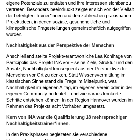
Kindertagesstätte Johannes-Lau-Hof
Kindertagesstätte Herbartstraße
eigene Potenziale zu entfalten und ihre Interessen sichtbar zu
vertreten. Besonders beeindruckt zeigte er sich von der Vielfalt
Kindertagesstätte Klaus-Müller-Kilian-Weg /
der beteiligten Trainer*innen und den zahlreichen praxisnahen
Kindertagesstätte Hiltrud-Grote-Weg
“Mäuseburg” / Familienzentrum
Projektideen, in denen soziale, gesundheitliche und
klimapolitische Fragestellungen gemeinschaftlich aufgegriffen
Kindertagesstätte König-Ludwig-Straße
Kindertagesstätte Ibykusweg / Familienzentrum
wurden.
Nachhaltigkeit aus der Perspektive der Menschen
Kindertagesstätte Langes Feld “Deisterspatzen”
Kindertagesstätte Johannes-Lau-Hof
Anschließend stellte Projektverantwortliche Lea Kohlhage von
Kindertagesstätte Moorlilienweg /
Kindertagesstätte Kapellenbrink /
Participolis das Projekt INA vor – seine Ziele, Struktur und den
Familienzentrum
Familienzentrum
Ansatz, Nachhaltigkeit konsequent aus der Perspektive der
Menschen vor Ort zu denken. Statt Wissensvermittlung im
Kindertagesstätte Petermannstraße /
Kindertagesstätte Klaus-Müller-Kilian-Weg /
klassischen Sinne stand die Frage im Mittelpunkt, was
Familienzentrum
“Mäuseburg” / Familienzentrum
Nachhaltigkeit im eigenen Alltag, im eigenen Verein oder in der
eigenen Community bedeutet – und wie daraus konkrete
Kindertagesstätte Pfarrlandplatz
Kindertagesstätte König-Ludwig-Straße
Schritte entstehen können. In der Region Hannover wurden im
Rahmen des Projekts acht Vorhaben umgesetzt.
Kindertagesstätte Rosenbergstraße
Kindertagesstätte Langes Feld “Deisterspatzen”
Kern von INA war die Qualifizierung 18 mehrsprachiger
Nachhaltigkeitstrainer*innen.
Krippe Schleswiger Straße
Kindertagesstätte Levester Straße
In den Praxisphasen begleiteten sie verschiedene