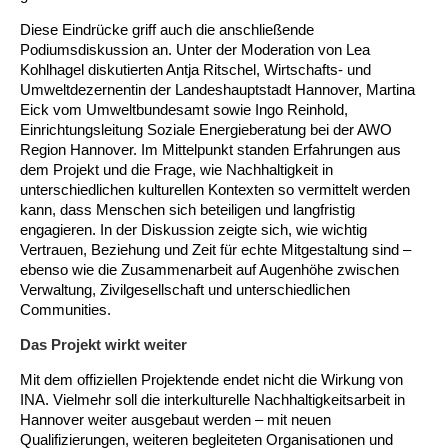
Diese Eindrücke griff auch die anschließende
Podiumsdiskussion an. Unter der Moderation von Lea
Kohlhagel diskutierten Antja Ritschel, Wirtschafts- und
Umweltdezernentin der Landeshauptstadt Hannover, Martina
Eick vom Umweltbundesamt sowie Ingo Reinhold,
Einrichtungsleitung Soziale Energieberatung bei der AWO
Region Hannover. Im Mittelpunkt standen Erfahrungen aus
Vertreter*innen
Vertreter*innen
dem Projekt und die Frage, wie Nachhaltigkeit in
der
der
unterschiedlichen kulturellen Kontexten so vermittelt werden
Projektpartner
Projektpartner
(von
(von
kann, dass Menschen sich beteiligen und langfristig
links):
links):
engagieren. In der Diskussion zeigte sich, wie wichtig
Philipp
Philipp
Vertrauen, Beziehung und Zeit für echte Mitgestaltung sind –
Nussbaum,
Gerade
Nussbaum,
ebenso wie die Zusammenarbeit auf Augenhöhe zwischen
Leiter
in
Leiter
des
herausfordernden
des
Verwaltung, Zivilgesellschaft und unterschiedlichen
Nachhaltigkeitsbüro
Zeiten
Nachhaltigkeitsb
Communities.
der
seien
der
Landeshauptstadt
bürgerschaftliches
Landeshauptstad
Das Projekt wirkt weiter
Hannover,
Engagement
Hannover,
Karsten
und
Karsten
Mit dem offiziellen Projektende endet nicht die Wirkung von
Klenner
Empowerment
Klenner
INA. Vielmehr soll die interkulturelle Nachhaltigkeitsarbeit in
vom
von
vom
Bundesministeriums
zentraler
Im
Bundesministeri
Hannover weiter ausgebaut werden – mit neuen
für
Bedeutung,
Anschluss
für
Qualifizierungen, weiteren begleiteten Organisationen und
Umwelt,
betonte
an
Umwelt,