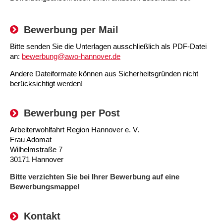
Kindertagesstätte Moorlilienweg /
Kindertagesstätte Schneiderberg
Offene Sprach-Sprechstunde
Familienzentrum
Bewerbung per Mail
Kindertagesstätte Sylter Weg
Kindertagesstätte Mühenkamp / Familienzentrum
Bitte senden Sie die Unterlagen ausschließlich als PDF-Datei
Kindertagesstätte Petermannstraße /
an:
bewerbung@awo-hannover.de
Kindertagesstätte Tresckowstraße
Familienzentrum
Andere Dateiformate können aus Sicherheitsgründen nicht
Kindertagesstätte Voltmerstraße
Kindertagesstätte Pfarrlandplatz
berücksichtigt werden!
Kindertagesstätte Wiehbergstraße
Hör- und Sprachheilkindergarten Ratswiese
Bewerbung per Post
Arbeiterwohlfahrt Region Hannover e. V.
Kindertagesstätte Rosenbergstraße
Frau Adomat
Wilhelmstraße 7
Kindertagesstätte Schneiderberg
30171 Hannover
Bitte verzichten Sie bei Ihrer Bewerbung auf eine
Kindertagesstätte Schweriner Straße /
Bewerbungsmappe!
Familienzentrum
Kindertagesstätte Sylter Weg
Kontakt