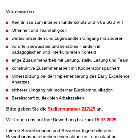
Kindertagesstätte Johannes-Lau-Hof
Kindertagesstätte Herbartstraße
Wir erwarten:
Kindertagesstätte Klaus-Müller-Kilian-Weg /
Kindertagesstätte Hiltrud-Grote-Weg
“Mäuseburg” / Familienzentrum
Kenntnisse zum internen Kinderschutz und § 8a SGB VIII
Offenheit und Teamfähigkeit
Kindertagesstätte König-Ludwig-Straße
Kindertagesstätte Ibykusweg / Familienzentrum
wertschätzenden und zugewandten Umgang mit anderen
vorurteilsbewusstes und sensibles Handeln im
Kindertagesstätte Langes Feld “Deisterspatzen”
Kindertagesstätte Johannes-Lau-Hof
pädagogischen und interkulturellen Kontext
enge Zusammenarbeit mit Leitung, stellv. Leitung und Team
Kindertagesstätte Moorlilienweg /
Kindertagesstätte Kapellenbrink /
Familienzentrum
Familienzentrum
konstruktive Zusammenarbeit mit Kooperationspartnern
Kindertagesstätte Petermannstraße /
Kindertagesstätte Klaus-Müller-Kilian-Weg /
Unterstützung bei der Implementierung des Early Excellence
Familienzentrum
“Mäuseburg” / Familienzentrum
Ansatzes
sicherer Umgang mit moderner Bürokommunikation
Kindertagesstätte Pfarrlandplatz
Kindertagesstätte König-Ludwig-Straße
Bereitschaft zu flexiblen Arbeitszeiten
Bitte geben Sie die
Stellennummer 217/25
an.
Kindertagesstätte Rosenbergstraße
Kindertagesstätte Langes Feld “Deisterspatzen”
Wir freuen uns auf Ihre Bewerbung bis zum
15.07.2025
.
Krippe Schleswiger Straße
Kindertagesstätte Levester Straße
Interne Bewerberinnen und Bewerber fügen bitte dem
Bewerbungsanschreiben einen aktuellen Lebenslauf bei.