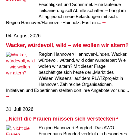
Kindertagesstätte Moorlilienweg /
Kindertagesstätte Schneiderberg
Offene Sprach-Sprechstunde
Feuchtigkeit und Schimmel. Eine laufende
Familienzentrum
Teilsanierung soll Abhilfe schaffen – bringt im
Alltag jedoch neue Belastungen mit sich.
Kindertagesstätte Sylter Weg
Kindertagesstätte Mühenkamp / Familienzentrum
Region Hannover/Hannover-Hainholz. Fast ein...
Kindertagesstätte Petermannstraße /
Kindertagesstätte Tresckowstraße
04. August 2026
Familienzentrum
Wacker, würdevoll, wild – wie wollen wir altern?
Kindertagesstätte Voltmerstraße
Kindertagesstätte Pfarrlandplatz
Region Hannover/ Hannover-Linden. Wacker,
würdevoll, wütend, wild oder wunderbar: Wie
Kindertagesstätte Wiehbergstraße
Hör- und Sprachheilkindergarten Ratswiese
wollen wir altern? Mit dieser Frage
beschäftigte sich heute der „Markt des
Weisen Wissens“ auf dem PLATZprojekt in
Kindertagesstätte Rosenbergstraße
Hannover. Zahlreiche Organisationen,
Initiativen und Expertinnen stellten dort ihre Angebote vor und...
Kindertagesstätte Schneiderberg
Kindertagesstätte Schweriner Straße /
31. Juli 2026
Familienzentrum
„Nicht die Frauen müssen sich verstecken“
Kindertagesstätte Sylter Weg
Region Hannover/ Burgdorf. Das AWO
Frauenhaus Burgdorf verfolgt ein besonderes