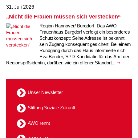
Kindertagesstätte Moorlilienweg /
Kindertagesstätte Schneiderberg
Offene Sprach-Sprechstunde
Familienzentrum
31. Juli 2026
„Nicht die Frauen müssen sich verstecken“
Kindertagesstätte Sylter Weg
Kindertagesstätte Mühenkamp / Familienzentrum
Region Hannover/ Burgdorf. Das AWO
Frauenhaus Burgdorf verfolgt ein besonderes
Kindertagesstätte Petermannstraße /
Kindertagesstätte Tresckowstraße
Familienzentrum
Schutzkonzept: Seine Adresse ist bekannt,
sein Zugang konsequent gesichert. Bei einem
Rundgang durch das Haus informierte sich
Kindertagesstätte Voltmerstraße
Kindertagesstätte Pfarrlandplatz
Eva Bender, SPD-Kandidatin für das Amt der
Regionspräsidentin, darüber, wie ein offener Standort...
Kindertagesstätte Wiehbergstraße
Hör- und Sprachheilkindergarten Ratswiese
Kindertagesstätte Rosenbergstraße
Unser Newsletter
Kindertagesstätte Schneiderberg
Stiftung Soziale Zukunft
Kindertagesstätte Schweriner Straße /
Familienzentrum
AWO rennt
Kindertagesstätte Sylter Weg