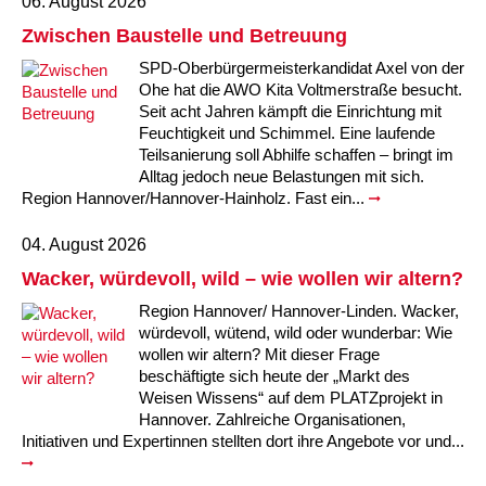
Kindertagesstätte Johannes-Lau-Hof
Kindertagesstätte Herbartstraße
06. August 2026
Zwischen Baustelle und Betreuung
Kindertagesstätte Klaus-Müller-Kilian-Weg /
Kindertagesstätte Hiltrud-Grote-Weg
“Mäuseburg” / Familienzentrum
SPD-Oberbürgermeisterkandidat Axel von der
Ohe hat die AWO Kita Voltmerstraße besucht.
Seit acht Jahren kämpft die Einrichtung mit
Kindertagesstätte König-Ludwig-Straße
Kindertagesstätte Ibykusweg / Familienzentrum
Feuchtigkeit und Schimmel. Eine laufende
Teilsanierung soll Abhilfe schaffen – bringt im
Kindertagesstätte Langes Feld “Deisterspatzen”
Kindertagesstätte Johannes-Lau-Hof
Alltag jedoch neue Belastungen mit sich.
Region Hannover/Hannover-Hainholz. Fast ein...
Kindertagesstätte Moorlilienweg /
Kindertagesstätte Kapellenbrink /
Familienzentrum
Familienzentrum
04. August 2026
Kindertagesstätte Petermannstraße /
Kindertagesstätte Klaus-Müller-Kilian-Weg /
Wacker, würdevoll, wild – wie wollen wir altern?
Familienzentrum
“Mäuseburg” / Familienzentrum
Region Hannover/ Hannover-Linden. Wacker,
würdevoll, wütend, wild oder wunderbar: Wie
Kindertagesstätte Pfarrlandplatz
Kindertagesstätte König-Ludwig-Straße
wollen wir altern? Mit dieser Frage
beschäftigte sich heute der „Markt des
Kindertagesstätte Rosenbergstraße
Kindertagesstätte Langes Feld “Deisterspatzen”
Weisen Wissens“ auf dem PLATZprojekt in
Hannover. Zahlreiche Organisationen,
Initiativen und Expertinnen stellten dort ihre Angebote vor und...
Krippe Schleswiger Straße
Kindertagesstätte Levester Straße