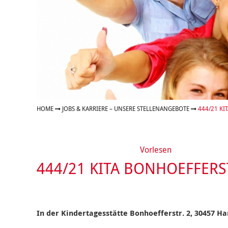
Organigramm
Eltern und Kinder
Frau
Unser Jugendverband
Burg
Unser Leitbild
Eltern
Sehn
Weiterbildung
Geschäftsbericht
Schule
Bera
Wohnen
Freizeiten
häus
Gesundheit & Sport
Frau
Regi
Rat & Hilfe
Schw
Schw
Konf
HOME
JOBS & KARRIERE – UNSERE STELLENANGEBOTE
444/21 KI
Vorlesen
444/21 KITA BONHOEFFERS
In der Kindertagesstätte Bonhoefferstr. 2, 30457 