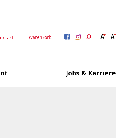
Warenkorb
ontakt
nt
Jobs & Karriere
BERATUNG &
ARBEIT &
BETREUUNG
QUALIFIZIERUNG
Beratung &
Psychosoziale Angebote
Qualifizierung
Gesetzliche Betreuung
Fortbildung
Quartiersmanagement
Beratung für Menschen
n
Schuldnerberatung
mit Schwerbehinderung
im Arbeitsleben