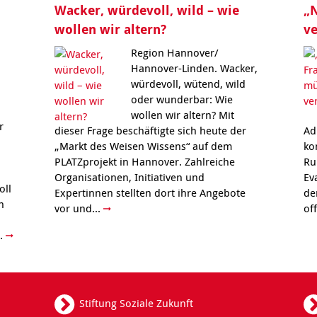
Wacker, würdevoll, wild – wie
„N
wollen wir altern?
ve
Region Hannover/
Hannover-Linden. Wacker,
würdevoll, wütend, wild
oder wunderbar: Wie
wollen wir altern? Mit
r
dieser Frage beschäftigte sich heute der
Ad
„Markt des Weisen Wissens“ auf dem
ko
PLATZprojekt in Hannover. Zahlreiche
Ru
Organisationen, Initiativen und
Ev
oll
Expertinnen stellten dort ihre Angebote
de
h
vor und...
of
..
Stiftung Soziale Zukunft