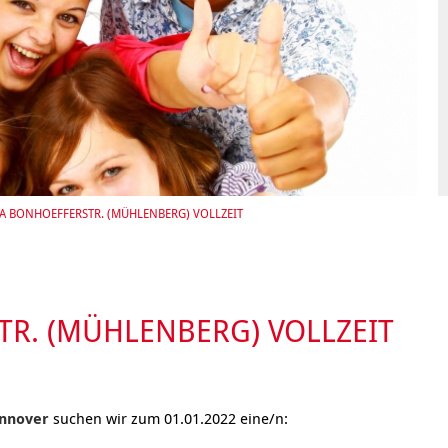
Integrationskurse
enberatung in
Angebote
dorf, Lehrte,
Berufssprachkurse
Wohnen & Pflege
de, Uetze
Kommunikation und
Information & Hilfe
tung für Frauen bei
Teilhabe
licher Gewalt
enhaus in der
on Hannover
angeren- und
angerschafts-
liktberatung
TA BONHOEFFERSTR. (MÜHLENBERG) VOLLZEIT
TR. (MÜHLENBERG) VOLLZEIT
Hannover
suchen wir zum 01.01.2022 eine/n: