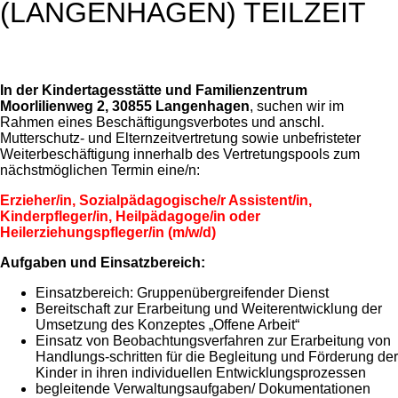
(LANGENHAGEN) TEILZEIT
In der Kindertagesstätte und Familienzentrum
Moorlilienweg 2, 30855 Langenhagen
, suchen wir im
Rahmen eines Beschäftigungsverbotes und anschl.
Mutterschutz- und Elternzeitvertretung sowie unbefristeter
Weiterbeschäftigung innerhalb des Vertretungspools zum
nächstmöglichen Termin eine/n:
Erzieher/in, Sozialpädagogische/r Assistent/in,
Kinderpfleger/in, Heilpädagoge/in oder
Heilerziehungspfleger/in (m/w/d)
Aufgaben und Einsatzbereich:
Einsatzbereich: Gruppenübergreifender Dienst
Bereitschaft zur Erarbeitung und Weiterentwicklung der
Umsetzung des Konzeptes „Offene Arbeit“
Einsatz von Beobachtungsverfahren zur Erarbeitung von
Handlungs-schritten für die Begleitung und Förderung der
Kinder in ihren individuellen Entwicklungsprozessen
begleitende Verwaltungsaufgaben/ Dokumentationen