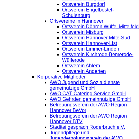
Ortsverein Burgdorf
Ortsverein Engelbostel-
Schulenburg
Ortsvereine in Hannover
Ortsverein Döhren Wülfel Mittelfeld
Ortsverein Misburg
Ortsverein Hannover Mitte-Süd
Ortsverein Hannover-List
Ortsverein Limmer-Linden
Ortsverein Kirchrode-Bemerode-
Wülferode
Ortsverein Ahlem
Ortsverein Anderten
Korporative Mitglieder
AWO Jugend und Sozialdienste
gemeinützige GmbH
AWO CAT Catering Service GmbH
AWO Gehrden gemeinnützige GmbH
Betreuungsverein der AWO Region
Hannover BeVor
Betreuungsverein der AWO Region
Hannover BTV
Stadtteilgespräch Roderbruch e.V.
Jugendpflege und
Jugenderholungsverein der AWO