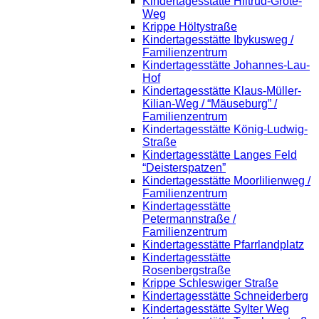
Kindertagesstätte Hiltrud-Grote-
Weg
Krippe Höltystraße
Kindertagesstätte Ibykusweg /
Familienzentrum
Kindertagesstätte Johannes-Lau-
Hof
Kindertagesstätte Klaus-Müller-
Kilian-Weg / “Mäuseburg” /
Familienzentrum
Kindertagesstätte König-Ludwig-
Straße
Kindertagesstätte Langes Feld
“Deisterspatzen”
Kindertagesstätte Moorlilienweg /
Familienzentrum
Kindertagesstätte
Petermannstraße /
Familienzentrum
Kindertagesstätte Pfarrlandplatz
Kindertagesstätte
Rosenbergstraße
Krippe Schleswiger Straße
Kindertagesstätte Schneiderberg
Kindertagesstätte Sylter Weg