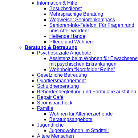
Information & Hilfe
Besuchsdienst
Mehrsprachige Beratung
Wegweiser Seniorenkompass
Senioren-Info-Telefon: Für Fragen rund
ums Älter werden!
Helfende Hände
Pflege und Wohnen
Beratung & Betreuung
Psychosoziale Angebote
Assistenz beim Wohnen für Erwachsene
mit psychischen Erkrankungen
Wohnheim “Nordfelder Reihe”
Gesetzliche Betreuung
Quartiersmanagement
Schuldnerberatung
Behördenbegleitung und Formulare ausfüllen
Repair Café
Stromsparcheck
Familie
Wohnen für Alleinerziehende
Beratungsangebote
Jugendliche
Jugendwohnen im Stadtteil
Ältere Menschen