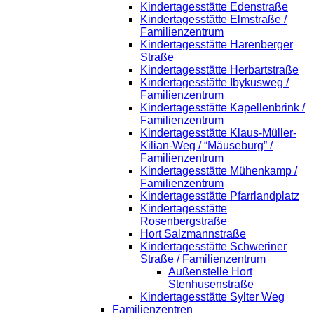
Kindertagesstätte Edenstraße
Kindertagesstätte Elmstraße /
Familienzentrum
Kindertagesstätte Harenberger
Straße
Kindertagesstätte Herbartstraße
Kindertagesstätte Ibykusweg /
Familienzentrum
Kindertagesstätte Kapellenbrink /
Familienzentrum
Kindertagesstätte Klaus-Müller-
Kilian-Weg / “Mäuseburg” /
Familienzentrum
Kindertagesstätte Mühenkamp /
Familienzentrum
Kindertagesstätte Pfarrlandplatz
Kindertagesstätte
Rosenbergstraße
Hort Salzmannstraße
Kindertagesstätte Schweriner
Straße / Familienzentrum
Außenstelle Hort
Stenhusenstraße
Kindertagesstätte Sylter Weg
Familienzentren