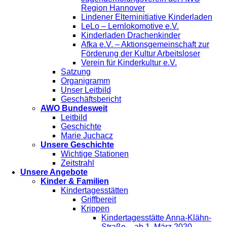
Region Hannover
Lindener Elterninitiative Kinderladen
LeLo – Lernlokomotive e.V.
Kinderladen Drachenkinder
Afka e.V. – Aktionsgemeinschaft zur
Förderung der Kultur Arbeitsloser
Verein für Kinderkultur e.V.
Satzung
Organigramm
Unser Leitbild
Geschäftsbericht
AWO Bundesweit
Leitbild
Geschichte
Marie Juchacz
Unsere Geschichte
Wichtige Stationen
Zeitstrahl
Unsere Angebote
Kinder & Familien
Kindertagesstätten
Griffbereit
Krippen
Kindertagesstätte Anna-Klähn-
Straße – ab 1. März 2020