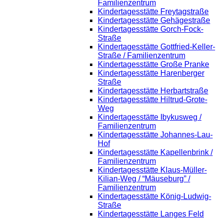
Familienzentrum
Kindertagesstätte Freytagstraße
Kindertagesstätte Gehägestraße
Kindertagesstätte Gorch-Fock-
Straße
Kindertagesstätte Gottfried-Keller-
Straße / Familienzentrum
Kindertagesstätte Große Pranke
Kindertagesstätte Harenberger
Straße
Kindertagesstätte Herbartstraße
Kindertagesstätte Hiltrud-Grote-
Weg
Kindertagesstätte Ibykusweg /
Familienzentrum
Kindertagesstätte Johannes-Lau-
Hof
Kindertagesstätte Kapellenbrink /
Familienzentrum
Kindertagesstätte Klaus-Müller-
Kilian-Weg / “Mäuseburg” /
Familienzentrum
Kindertagesstätte König-Ludwig-
Straße
Kindertagesstätte Langes Feld