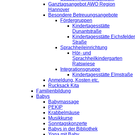
Ganztagsangebot AWO Region
Hannover
Besondere Betreuungsangebote
Fördergruppen
Kindertagesstätte
Dunantstraße
Kindertagesstätte Eichsfelder
Straße
Sprachheileinrichtung
Hör- und
Sprachheilkindergarten
Ratswiese
Integrationsgruppe
Kindertagesstätte Elmstraße
Anmeldung, Kosten etc.
Rucksack Kita
Familienbildung
Babys
Babymassage
PEKIP
Krabbelmäuse
Musikkurse
Sonntagskonzerte
Babys in der Bibliothek
Yoga mit Baby