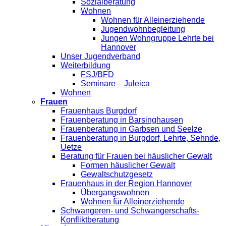
Sozialberatung
Wohnen
Wohnen für Alleinerziehende
Jugendwohnbegleitung
Jungen Wohngruppe Lehrte bei
Hannover
Unser Jugendverband
Weiterbildung
FSJ/BFD
Seminare – Juleica
Wohnen
Frauen
Frauenhaus Burgdorf
Frauenberatung in Barsinghausen
Frauenberatung in Garbsen und Seelze
Frauenberatung in Burgdorf, Lehrte, Sehnde,
Uetze
Beratung für Frauen bei häuslicher Gewalt
Formen häuslicher Gewalt
Gewaltschutzgesetz
Frauenhaus in der Region Hannover
Übergangswohnen
Wohnen für Alleinerziehende
Schwangeren- und Schwangerschafts-
Konfliktberatung