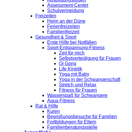
Assessment-Center
Schulvermeidung
Freizeiten
Heim an der Düne
Ferienfreizeiten
Familienfreizeit
Gesundheit & Sport
Erste Hilfe bei Notfällen
Sport-Entspannung-Fitness
Zeit für mich
Selbstverteidigung für Frauen
Qi Gong
Life Kinetik
Yoga mit Baby
Yoga in der Schwangerschaft
Stretch und Relax
Fitness für Frauen
Wasserspaß für Schwangere
Aqua Fitness
Rat & Hilfe
Kuren
Begrüßungsbesuche für Familien
Fortbildungen für Eltern
Familienberatungsstelle