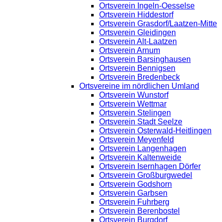
Ortsverein Ingeln-Oesselse
Ortsverein Hiddestorf
Ortsverein Grasdorf/Laatzen-Mitte
Ortsverein Gleidingen
Ortsverein Alt-Laatzen
Ortsverein Arnum
Ortsverein Barsinghausen
Ortsverein Bennigsen
Ortsverein Bredenbeck
Ortsvereine im nördlichen Umland
Ortsverein Wunstorf
Ortsverein Wettmar
Ortsverein Stelingen
Ortsverein Stadt Seelze
Ortsverein Osterwald-Heitlingen
Ortsverein Meyenfeld
Ortsverein Langenhagen
Ortsverein Kaltenweide
Ortsverein Isernhagen Dörfer
Ortsverein Großburgwedel
Ortsverein Godshorn
Ortsverein Garbsen
Ortsverein Fuhrberg
Ortsverein Berenbostel
Ortsverein Burgdorf