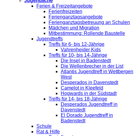
Jugendliche
Ferien & Freizeitangebote
Ferienfreizeiten
Ferienganztagsangebote
Ferienganztagsbetreuung an Schulen
Mädchen und Migration
Mitbestimmung: Rollende Baustelle
Jugendtreffs
Treffs für 6- bis 12-Jährige
Vahrenheider Kids
Treffs für 10- bis 14-Jährige
Die Insel in Badenstedt
Die Wellenbrecher in der List
Atlantis Jugendtreff in Wettbergen
West
Desperados in Davenstedt
Camelot in Kleefeld
Hogwards in der Südstadt
Treffs für 14- bis 18-Jährige
Desperados Jugendtreff in
Davenstedt
El Dorado Jugendtreff in
Badenstedt
Schule
Rat & Hilfe