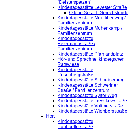
“Deisterspatzen”
Kindertagesstätte Levester Straße
Offene Sprach-Sprechstunde
Kindertagesstätte Moorlilienweg /
Familienzentrum
Kindertagesstätte Mühenkamp /
Familienzentrum
Kindertagesstätte
Petermannstraße /
Familienzentrum
Kindertagesstätte Pfarrlandplatz
Hör- und Sprachheilkindergarten
Ratswiese
Kindertagesstätte
Rosenbergstraße
Kindertagesstätte Schneiderberg
Kindertagesstätte Schweriner
Straße / Familienzentrum
Kindertagesstätte Sylter Weg
Kindertagesstätte Tresckowstraße
Kindertagesstätte Voltmerstraße
Kindertagesstätte Wiehbergstraße
Hort
Kindertagesstätte
Bonhoefferstraße