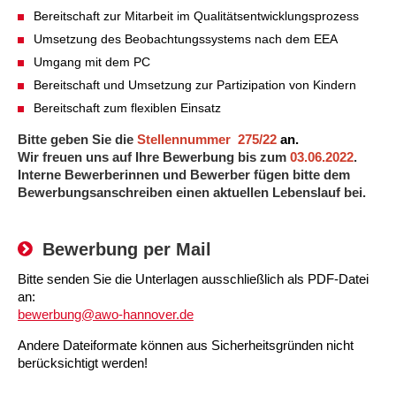
Kindertagesstätte Johannes-Lau-Hof
Kindertagesstätte Herbartstraße
Bereitschaft zur Mitarbeit im Qualitätsentwicklungsprozess
Kindertagesstätte Klaus-Müller-Kilian-Weg /
Umsetzung des Beobachtungssystems nach dem EEA
Kindertagesstätte Hiltrud-Grote-Weg
“Mäuseburg” / Familienzentrum
Umgang mit dem PC
Bereitschaft und Umsetzung zur Partizipation von Kindern
Kindertagesstätte König-Ludwig-Straße
Kindertagesstätte Ibykusweg / Familienzentrum
Bereitschaft zum flexiblen Einsatz
Kindertagesstätte Langes Feld “Deisterspatzen”
Kindertagesstätte Johannes-Lau-Hof
Bitte geben Sie die
Stellennummer 275/22
an.
Wir freuen uns auf Ihre Bewerbung bis zum
03.06.2022
.
Kindertagesstätte Moorlilienweg /
Kindertagesstätte Kapellenbrink /
Interne Bewerberinnen und Bewerber fügen bitte dem
Familienzentrum
Familienzentrum
Bewerbungsanschreiben einen aktuellen Lebenslauf bei.
Kindertagesstätte Petermannstraße /
Kindertagesstätte Klaus-Müller-Kilian-Weg /
Familienzentrum
“Mäuseburg” / Familienzentrum
Bewerbung per Mail
Kindertagesstätte Pfarrlandplatz
Kindertagesstätte König-Ludwig-Straße
Bitte senden Sie die Unterlagen ausschließlich als PDF-Datei
an:
bewerbung@awo-hannover.de
Kindertagesstätte Rosenbergstraße
Kindertagesstätte Langes Feld “Deisterspatzen”
Andere Dateiformate können aus Sicherheitsgründen nicht
Krippe Schleswiger Straße
Kindertagesstätte Levester Straße
berücksichtigt werden!