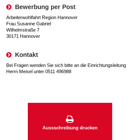
Kindertagesstätte Moorlilienweg /
Kindertagesstätte Schneiderberg
Offene Sprach-Sprechstunde
Bewerbung per Post
Familienzentrum
Arbeiterwohlfahrt Region Hannover
Kindertagesstätte Sylter Weg
Kindertagesstätte Mühenkamp / Familienzentrum
Frau Susanne Gabriel
Wilhelmstraße 7
Kindertagesstätte Petermannstraße /
Kindertagesstätte Tresckowstraße
30171 Hannover
Familienzentrum
Kindertagesstätte Voltmerstraße
Kindertagesstätte Pfarrlandplatz
Kontakt
Bei Fragen wenden Sie sich bitte an die Einrichtungsleitung
Kindertagesstätte Wiehbergstraße
Hör- und Sprachheilkindergarten Ratswiese
Herrn Meisel unter 0511 496988
Kindertagesstätte Rosenbergstraße
Kindertagesstätte Schneiderberg
Kindertagesstätte Schweriner Straße /
Familienzentrum
Aussschreibung drucken
Kindertagesstätte Sylter Weg