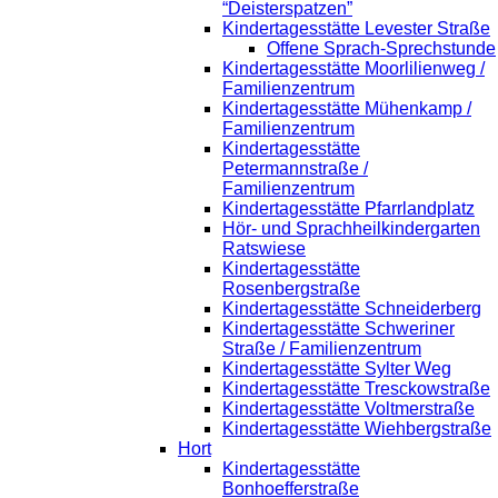
“Deisterspatzen”
Kindertagesstätte Levester Straße
Offene Sprach-Sprechstunde
Kindertagesstätte Moorlilienweg /
Familienzentrum
Kindertagesstätte Mühenkamp /
Familienzentrum
Kindertagesstätte
Petermannstraße /
Familienzentrum
Kindertagesstätte Pfarrlandplatz
Hör- und Sprachheilkindergarten
Ratswiese
Kindertagesstätte
Rosenbergstraße
Kindertagesstätte Schneiderberg
Kindertagesstätte Schweriner
Straße / Familienzentrum
Kindertagesstätte Sylter Weg
Kindertagesstätte Tresckowstraße
Kindertagesstätte Voltmerstraße
Kindertagesstätte Wiehbergstraße
Hort
Kindertagesstätte
Bonhoefferstraße