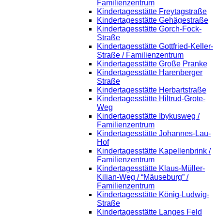
Familienzentrum
Kindertagesstätte Freytagstraße
Kindertagesstätte Gehägestraße
Kindertagesstätte Gorch-Fock-
Straße
Kindertagesstätte Gottfried-Keller-
Straße / Familienzentrum
Kindertagesstätte Große Pranke
Kindertagesstätte Harenberger
Straße
Kindertagesstätte Herbartstraße
Kindertagesstätte Hiltrud-Grote-
Weg
Kindertagesstätte Ibykusweg /
Familienzentrum
Kindertagesstätte Johannes-Lau-
Hof
Kindertagesstätte Kapellenbrink /
Familienzentrum
Kindertagesstätte Klaus-Müller-
Kilian-Weg / “Mäuseburg” /
Familienzentrum
Kindertagesstätte König-Ludwig-
Straße
Kindertagesstätte Langes Feld