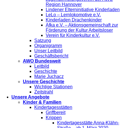
Region Hannover
Lindener Elterninitiative Kinderladen
LeLo – Lernlokomotive e.V.
Kinderladen Drachenkinder
Afka e.V. – Aktionsgemeinschaft zur
Förderung der Kultur Arbeitsloser
Verein für Kinderkultur e.V.
Satzung
Organigramm
Unser Leitbild
Geschäftsbericht
AWO Bundesweit
Leitbild
Geschichte
Marie Juchacz
Unsere Geschichte
Wichtige Stationen
Zeitstrahl
Unsere Angebote
Kinder & Familien
Kindertagesstätten
Griffbereit
Krippen
Kindertagesstätte Anna-Klähn-
Straße – ab 1. März 2020