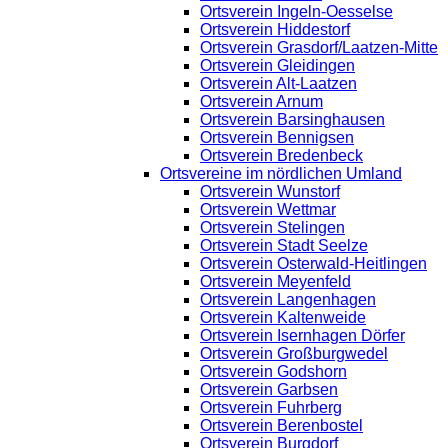
Ortsverein Ingeln-Oesselse
Ortsverein Hiddestorf
Ortsverein Grasdorf/Laatzen-Mitte
Ortsverein Gleidingen
Ortsverein Alt-Laatzen
Ortsverein Arnum
Ortsverein Barsinghausen
Ortsverein Bennigsen
Ortsverein Bredenbeck
Ortsvereine im nördlichen Umland
Ortsverein Wunstorf
Ortsverein Wettmar
Ortsverein Stelingen
Ortsverein Stadt Seelze
Ortsverein Osterwald-Heitlingen
Ortsverein Meyenfeld
Ortsverein Langenhagen
Ortsverein Kaltenweide
Ortsverein Isernhagen Dörfer
Ortsverein Großburgwedel
Ortsverein Godshorn
Ortsverein Garbsen
Ortsverein Fuhrberg
Ortsverein Berenbostel
Ortsverein Burgdorf