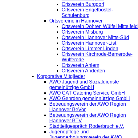
Ortsverein Burgdorf
Ortsverein Engelbostel-
Schulenburg
Ortsvereine in Hannover
Ortsverein Döhren Wülfel Mittelfeld
Ortsverein Misburg
Ortsverein Hannover Mitte-Süd
Ortsverein Hannover-List
Ortsverein Limmer-Linden
Ortsverein Kirchrode-Bemerode-
Wülferode
Ortsverein Ahlem
Ortsverein Anderten
Korporative Mitglieder
AWO Jugend und Sozialdienste
gemeinützige GmbH
AWO CAT Catering Service GmbH
AWO Gehrden gemeinnützige GmbH
Betreuungsverein der AWO Region
Hannover BeVor
Betreuungsverein der AWO Region
Hannover BTV
Stadtteilgespräch Roderbruch e.V.
Jugendpflege und
Jugenderholungsverein der AWO