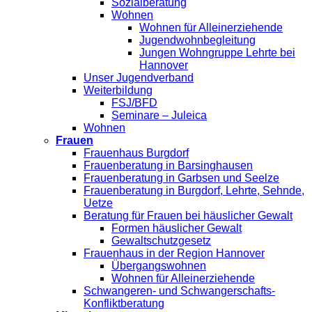
Sozialberatung
Wohnen
Wohnen für Alleinerziehende
Jugendwohnbegleitung
Jungen Wohngruppe Lehrte bei
Hannover
Unser Jugendverband
Weiterbildung
FSJ/BFD
Seminare – Juleica
Wohnen
Frauen
Frauenhaus Burgdorf
Frauenberatung in Barsinghausen
Frauenberatung in Garbsen und Seelze
Frauenberatung in Burgdorf, Lehrte, Sehnde,
Uetze
Beratung für Frauen bei häuslicher Gewalt
Formen häuslicher Gewalt
Gewaltschutzgesetz
Frauenhaus in der Region Hannover
Übergangswohnen
Wohnen für Alleinerziehende
Schwangeren- und Schwangerschafts-
Konfliktberatung