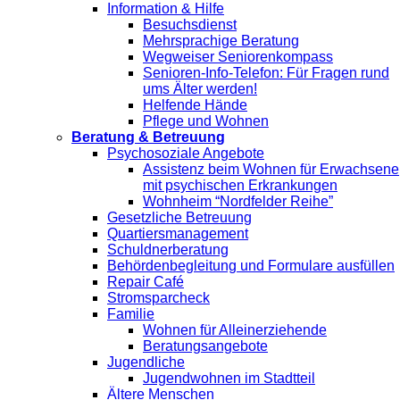
Information & Hilfe
Besuchsdienst
Mehrsprachige Beratung
Wegweiser Seniorenkompass
Senioren-Info-Telefon: Für Fragen rund
ums Älter werden!
Helfende Hände
Pflege und Wohnen
Beratung & Betreuung
Psychosoziale Angebote
Assistenz beim Wohnen für Erwachsene
mit psychischen Erkrankungen
Wohnheim “Nordfelder Reihe”
Gesetzliche Betreuung
Quartiersmanagement
Schuldnerberatung
Behördenbegleitung und Formulare ausfüllen
Repair Café
Stromsparcheck
Familie
Wohnen für Alleinerziehende
Beratungsangebote
Jugendliche
Jugendwohnen im Stadtteil
Ältere Menschen