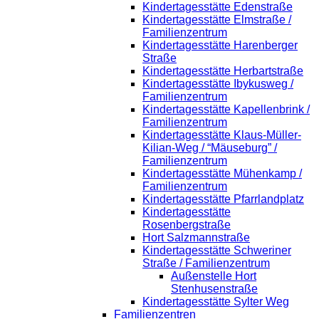
Kindertagesstätte Edenstraße
Kindertagesstätte Elmstraße /
Familienzentrum
Kindertagesstätte Harenberger
Straße
Kindertagesstätte Herbartstraße
Kindertagesstätte Ibykusweg /
Familienzentrum
Kindertagesstätte Kapellenbrink /
Familienzentrum
Kindertagesstätte Klaus-Müller-
Kilian-Weg / “Mäuseburg” /
Familienzentrum
Kindertagesstätte Mühenkamp /
Familienzentrum
Kindertagesstätte Pfarrlandplatz
Kindertagesstätte
Rosenbergstraße
Hort Salzmannstraße
Kindertagesstätte Schweriner
Straße / Familienzentrum
Außenstelle Hort
Stenhusenstraße
Kindertagesstätte Sylter Weg
Familienzentren