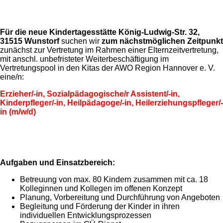
Für die neue Kindertagesstätte König-Ludwig-Str. 32,
31515 Wunstorf
suchen wir
zum nächstmöglichen Zeitpunkt
zunächst zur Vertretung im Rahmen einer Elternzeitvertretung,
mit anschl. unbefristeter Weiterbeschäftigung im
Vertretungspool in den Kitas der AWO Region Hannover e. V.
eine/n:
Erzieher/-in, Sozialpädagogische/r Assistent/-in,
Kinderpfleger/-in, Heilpädagoge/-in, Heilerziehungspfleger/-
in (m/w/d)
Aufgaben und Einsatzbereich:
Betreuung von max. 80 Kindern zusammen mit ca. 18
Kolleginnen und Kollegen im offenen Konzept
Planung, Vorbereitung und Durchführung von Angeboten
Begleitung und Förderung der Kinder in ihren
individuellen Entwicklungsprozessen