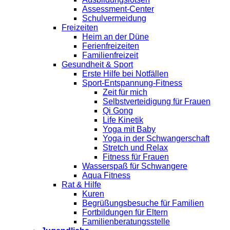
Assessment-Center
Schulvermeidung
Freizeiten
Heim an der Düne
Ferienfreizeiten
Familienfreizeit
Gesundheit & Sport
Erste Hilfe bei Notfällen
Sport-Entspannung-Fitness
Zeit für mich
Selbstverteidigung für Frauen
Qi Gong
Life Kinetik
Yoga mit Baby
Yoga in der Schwangerschaft
Stretch und Relax
Fitness für Frauen
Wasserspaß für Schwangere
Aqua Fitness
Rat & Hilfe
Kuren
Begrüßungsbesuche für Familien
Fortbildungen für Eltern
Familienberatungsstelle