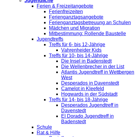
Jugendliche
Ferien & Freizeitangebote
Ferienfreizeiten
Ferienganztagsangebote
Ferienganztagsbetreuung an Schulen
Mädchen und Migration
Mitbestimmung: Rollende Baustelle
Jugendtreffs
Treffs für 6- bis 12-Jährige
Vahrenheider Kids
Treffs für 10- bis 14-Jährige
Die Insel in Badenstedt
Die Wellenbrecher in der List
Atlantis Jugendtreff in Wettbergen
West
Desperados in Davenstedt
Camelot in Kleefeld
Hogwards in der Südstadt
Treffs für 14- bis 18-Jährige
Desperados Jugendtreff in
Davenstedt
El Dorado Jugendtreff in
Badenstedt
Schule
Rat & Hilfe