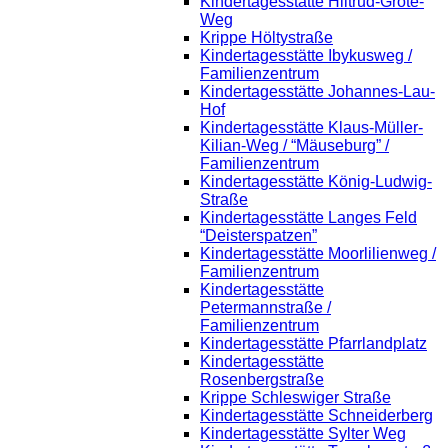
Kindertagesstätte Hiltrud-Grote-
Weg
Krippe Höltystraße
Kindertagesstätte Ibykusweg /
Familienzentrum
Kindertagesstätte Johannes-Lau-
Hof
Kindertagesstätte Klaus-Müller-
Kilian-Weg / “Mäuseburg” /
Familienzentrum
Kindertagesstätte König-Ludwig-
Straße
Kindertagesstätte Langes Feld
“Deisterspatzen”
Kindertagesstätte Moorlilienweg /
Familienzentrum
Kindertagesstätte
Petermannstraße /
Familienzentrum
Kindertagesstätte Pfarrlandplatz
Kindertagesstätte
Rosenbergstraße
Krippe Schleswiger Straße
Kindertagesstätte Schneiderberg
Kindertagesstätte Sylter Weg