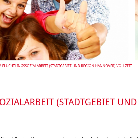
Integrationskurse
enberatung in
Angebote
dorf, Lehrte,
Berufssprachkurse
Wohnen & Pflege
de, Uetze
Kommunikation und
Information & Hilfe
tung für Frauen bei
Teilhabe
licher Gewalt
enhaus in der
on Hannover
angeren- und
angerschafts-
liktberatung
M FLÜCHTLINGSSOZIALARBEIT (STADTGEBIET UND REGION HANNOVER) VOLLZEIT
OZIALARBEIT (STADTGEBIET UN