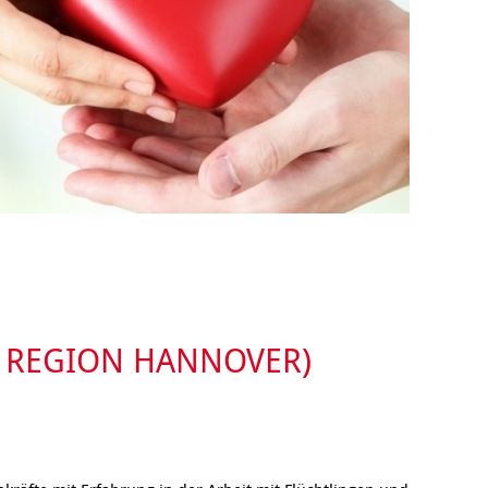
Behördenbegleitung
und Formulare
Betätigung für
ausfüllen
Menschen mit
psychischen
Repair Café
Beeinträchtigungen
Stromsparcheck
Familie
Jugendliche
Ältere Menschen
Migration
Menschen mit
Behinderungen
D REGION HANNOVER)