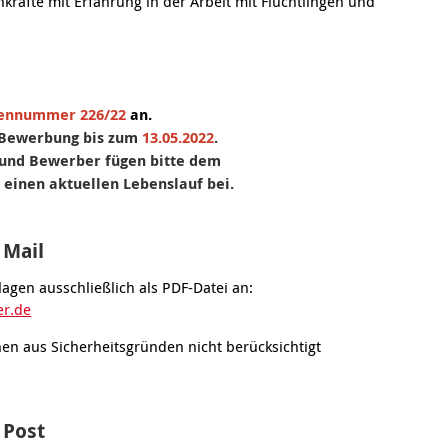
kräfte mit Erfahrung in der Arbeit mit Flüchtlingen und
lennummer 226/22
an.
e Bewerbung bis zum
13.05.2022
.
und Bewerber fügen bitte dem
einen aktuellen Lebenslauf bei.
 Mail
lagen ausschließlich als PDF-Datei an:
r.de
en aus Sicherheitsgründen nicht berücksichtigt
 Post