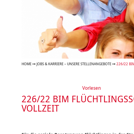
Organigramm
Eltern und Kinder
Frau
Unser Jugendverband
Burg
Unser Leitbild
Eltern
Sehn
Weiterbildung
Geschäftsbericht
Schule
Bera
Wohnen
Freizeiten
häus
Gesundheit & Sport
Frau
Regi
Rat & Hilfe
Schw
Schw
Konf
HOME
JOBS & KARRIERE – UNSERE STELLENANGEBOTE
226/22 BI
Vorlesen
226/22 BIM FLÜCHTLINGSS
VOLLZEIT