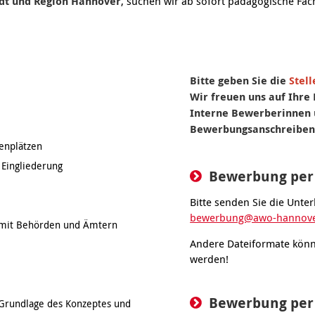
tadt und Region Hannover
, suchen wir ab sofort pädagogische Fach
Bitte geben Sie die
Stel
Wir freuen uns auf Ihr
Interne Bewerberinnen 
Bewerbungsanschreiben 
enplätzen
 Eingliederung
Bewerbung per
Bitte senden Sie die Unter
bewerbung@awo-hannove
 mit Behörden und Ämtern
Andere Dateiformate könn
werden!
Bewerbung per
 Grundlage des Konzeptes und