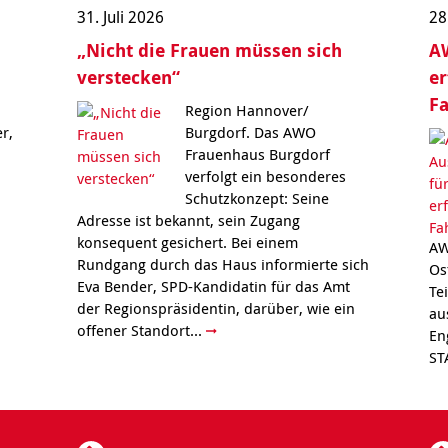
31. Juli 2026
28
„Nicht die Frauen müssen sich
AW
verstecken“
er
F
Region Hannover/
r,
Burgdorf. Das AWO
Frauenhaus Burgdorf
verfolgt ein besonderes
Schutzkonzept: Seine
Adresse ist bekannt, sein Zugang
konsequent gesichert. Bei einem
AW
Rundgang durch das Haus informierte sich
Os
Eva Bender, SPD-Kandidatin für das Amt
Te
der Regionspräsidentin, darüber, wie ein
au
offener Standort...
En
ST