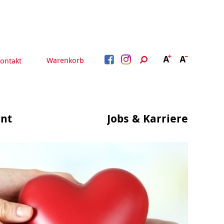
Warenkorb
ontakt
nt
Jobs & Karriere
BERATUNG &
ARBEIT &
BETREUUNG
QUALIFIZIERUNG
Beratung &
Psychosoziale Angebote
Qualifizierung
Gesetzliche Betreuung
Fortbildung
Quartiersmanagement
Beratung für Menschen
n
Schuldnerberatung
mit Schwerbehinderung
im Arbeitsleben