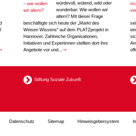
würdevoll, wütend, wild oder
wunderbar: Wie wollen wir
altern? Mit dieser Frage
d
beschäftigte sich heute der „Markt des
se
l
Weisen Wissens“ auf dem PLATZprojekt in
ei
Hannover. Zahlreiche Organisationen,
si
Initiativen und Expertinnen stellten dort ihre
Am
Angebote vor und...
of
Stiftung Soziale Zukunft
Datenschutz
Sitemap
Hinweisgebersystem
I