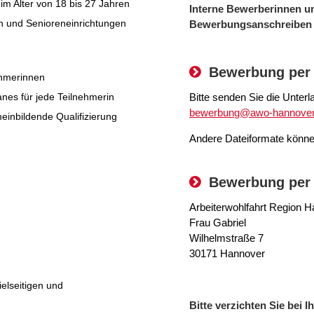
im Alter von 18 bis 27 Jahren
Interne Bewerberinnen u
n und Senioreneinrichtungen
Bewerbungsanschreiben e
Bewerbung per 
ehmerinnen
Bitte senden Sie die Unterl
anes für jede Teilnehmerin
bewerbung@awo-hannover
einbildende Qualifizierung
Andere Dateiformate können
Bewerbung per
Arbeiterwohlfahrt Region 
Frau Gabriel
Wilhelmstraße 7
30171 Hannover
ielseitigen und
Bitte verzichten Sie bei