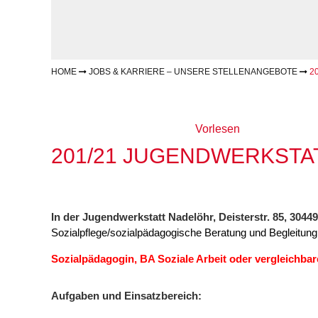
Gesundheit & Sport
Frau
Regi
Rat & Hilfe
Schw
Schw
Konf
HOME
JOBS & KARRIERE – UNSERE STELLENANGEBOTE
2
Vorlesen
201/21 JUGENDWERKSTAT
In der Jugendwerkstatt Nadelöhr, Deisterstr. 85, 304
Sozialpflege/sozialpädagogische Beratung und Begleitung
Sozialpädagogin, BA Soziale Arbeit oder vergleichbare
Aufgaben und Einsatzbereich: