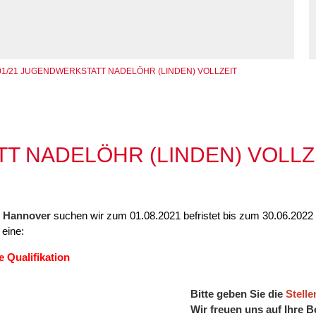
enhaus in der
on Hannover
angeren- und
angerschafts-
liktberatung
01/21 JUGENDWERKSTATT NADELÖHR (LINDEN) VOLLZEIT
T NADELÖHR (LINDEN) VOLLZ
49 Hannover
suchen wir zum 01.08.2021 befristet bis zum 30.06.2022 (
 eine:
 Qualifikation
Bitte geben Sie die
Stell
Wir freuen uns auf Ihre