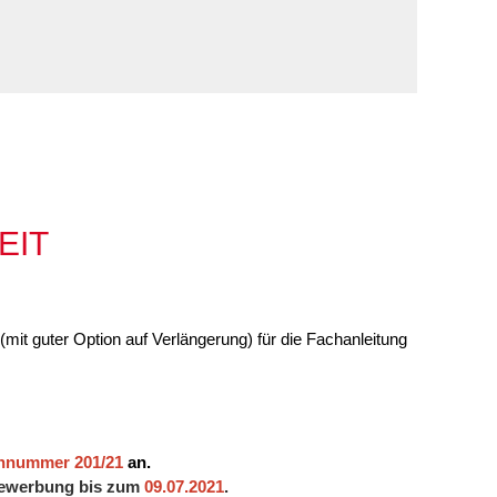
Familie
Jugendliche
Ältere Menschen
Migration
Menschen mit
Behinderungen
EIT
mit guter Option auf Verlängerung) für die Fachanleitung
ennummer 201/21
an.
 Bewerbung bis zum
09.07.2021
.