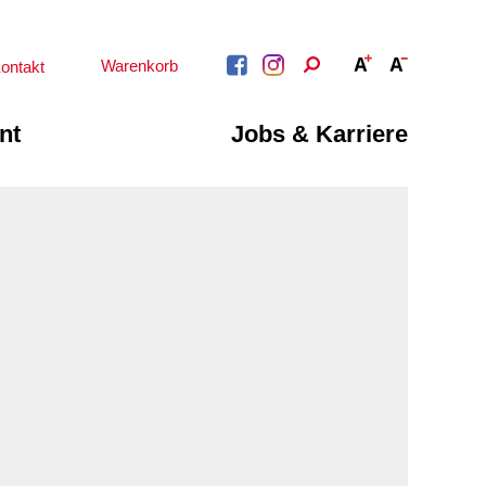
Warenkorb
ontakt
nt
Jobs & Karriere
BERATUNG &
ARBEIT &
BETREUUNG
QUALIFIZIERUNG
Psychosoziale
Beratung &
Angebote
Qualifizierung
Gesetzliche Betreuung
Fortbildung
Beratung für Menschen
n
Quartiersmanagement
mit Schwerbehinderung
ote
Schuldnerberatung
im Arbeitsleben
Behördenbegleitung
Betätigung für
und Formulare
Menschen mit
ausfüllen
psychischen
Beeinträchtigungen
Repair Café
Stromsparcheck