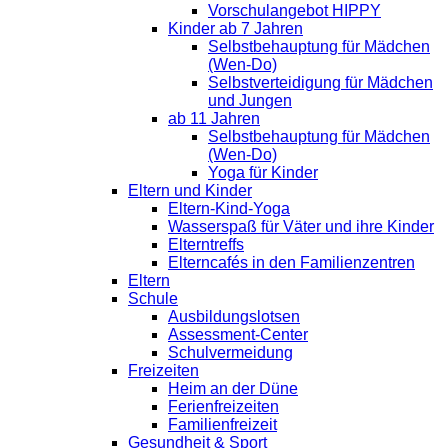
Vorschulangebot HIPPY
Kinder ab 7 Jahren
Selbstbehauptung für Mädchen
(Wen-Do)
Selbstverteidigung für Mädchen
und Jungen
ab 11 Jahren
Selbstbehauptung für Mädchen
(Wen-Do)
Yoga für Kinder
Eltern und Kinder
Eltern-Kind-Yoga
Wasserspaß für Väter und ihre Kinder
Elterntreffs
Elterncafés in den Familienzentren
Eltern
Schule
Ausbildungslotsen
Assessment-Center
Schulvermeidung
Freizeiten
Heim an der Düne
Ferienfreizeiten
Familienfreizeit
Gesundheit & Sport