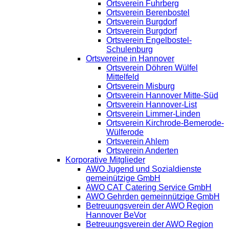
Ortsverein Fuhrberg
Ortsverein Berenbostel
Ortsverein Burgdorf
Ortsverein Burgdorf
Ortsverein Engelbostel-
Schulenburg
Ortsvereine in Hannover
Ortsverein Döhren Wülfel
Mittelfeld
Ortsverein Misburg
Ortsverein Hannover Mitte-Süd
Ortsverein Hannover-List
Ortsverein Limmer-Linden
Ortsverein Kirchrode-Bemerode-
Wülferode
Ortsverein Ahlem
Ortsverein Anderten
Korporative Mitglieder
AWO Jugend und Sozialdienste
gemeinützige GmbH
AWO CAT Catering Service GmbH
AWO Gehrden gemeinnützige GmbH
Betreuungsverein der AWO Region
Hannover BeVor
Betreuungsverein der AWO Region