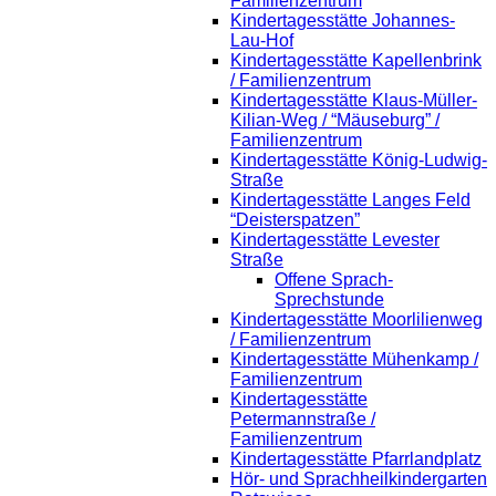
Familienzentrum
Kindertagesstätte Johannes-
Lau-Hof
Kindertagesstätte Kapellenbrink
/ Familienzentrum
Kindertagesstätte Klaus-Müller-
Kilian-Weg / “Mäuseburg” /
Familienzentrum
Kindertagesstätte König-Ludwig-
Straße
Kindertagesstätte Langes Feld
“Deisterspatzen”
Kindertagesstätte Levester
Straße
Offene Sprach-
Sprechstunde
Kindertagesstätte Moorlilienweg
/ Familienzentrum
Kindertagesstätte Mühenkamp /
Familienzentrum
Kindertagesstätte
Petermannstraße /
Familienzentrum
Kindertagesstätte Pfarrlandplatz
Hör- und Sprachheilkindergarten