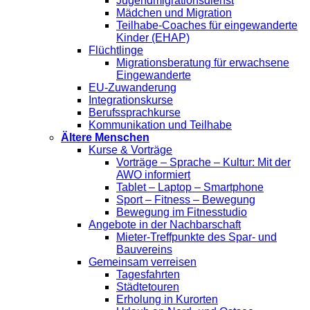
Jugendmigrationsdienst
Mädchen und Migration
Teilhabe-Coaches für eingewanderte
Kinder (EHAP)
Flüchtlinge
Migrationsberatung für erwachsene
Eingewanderte
EU-Zuwanderung
Integrationskurse
Berufssprachkurse
Kommunikation und Teilhabe
Ältere Menschen
Kurse & Vorträge
Vorträge – Sprache – Kultur: Mit der
AWO informiert
Tablet – Laptop – Smartphone
Sport – Fitness – Bewegung
Bewegung im Fitnesstudio
Angebote in der Nachbarschaft
Mieter-Treffpunkte des Spar- und
Bauvereins
Gemeinsam verreisen
Tagesfahrten
Städtetouren
Erholung in Kurorten