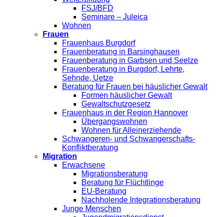
FSJ/BFD
Seminare – Juleica
Wohnen
Frauen
Frauenhaus Burgdorf
Frauenberatung in Barsinghausen
Frauenberatung in Garbsen und Seelze
Frauenberatung in Burgdorf, Lehrte,
Sehnde, Uetze
Beratung für Frauen bei häuslicher Gewalt
Formen häuslicher Gewalt
Gewaltschutzgesetz
Frauenhaus in der Region Hannover
Übergangswohnen
Wohnen für Alleinerziehende
Schwangeren- und Schwangerschafts-
Konfliktberatung
Migration
Erwachsene
Migrationsberatung
Beratung für Flüchtlinge
EU-Beratung
Nachholende Integrationsberatung
Junge Menschen