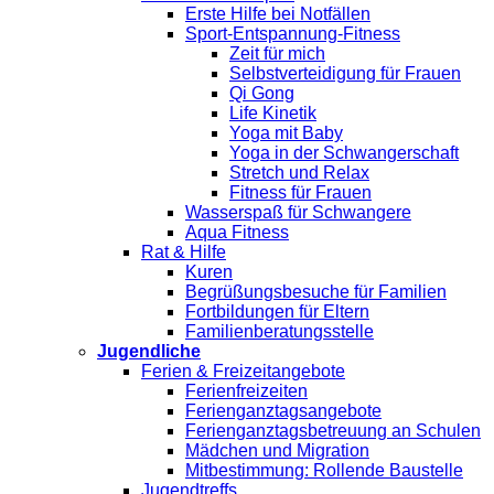
Erste Hilfe bei Notfällen
Sport-Entspannung-Fitness
Zeit für mich
Selbstverteidigung für Frauen
Qi Gong
Life Kinetik
Yoga mit Baby
Yoga in der Schwangerschaft
Stretch und Relax
Fitness für Frauen
Wasserspaß für Schwangere
Aqua Fitness
Rat & Hilfe
Kuren
Begrüßungsbesuche für Familien
Fortbildungen für Eltern
Familienberatungsstelle
Jugendliche
Ferien & Freizeitangebote
Ferienfreizeiten
Ferienganztagsangebote
Ferienganztagsbetreuung an Schulen
Mädchen und Migration
Mitbestimmung: Rollende Baustelle
Jugendtreffs