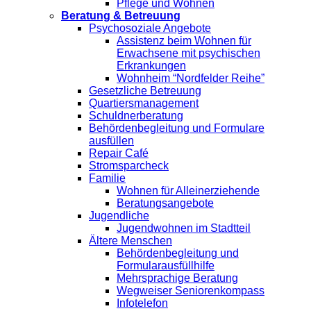
Pflege und Wohnen
Beratung & Betreuung
Psychosoziale Angebote
Assistenz beim Wohnen für
Erwachsene mit psychischen
Erkrankungen
Wohnheim “Nordfelder Reihe”
Gesetzliche Betreuung
Quartiersmanagement
Schuldnerberatung
Behördenbegleitung und Formulare
ausfüllen
Repair Café
Stromsparcheck
Familie
Wohnen für Alleinerziehende
Beratungsangebote
Jugendliche
Jugendwohnen im Stadtteil
Ältere Menschen
Behördenbegleitung und
Formularausfüllhilfe
Mehrsprachige Beratung
Wegweiser Seniorenkompass
Infotelefon