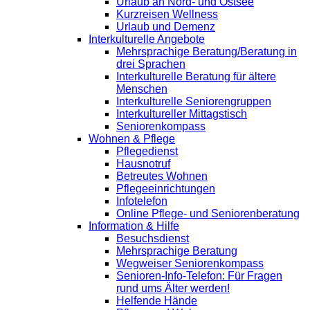
Urlaub an Nord- und Ostsee
Kurzreisen Wellness
Urlaub und Demenz
Interkulturelle Angebote
Mehrsprachige Beratung/Beratung in
drei Sprachen
Interkulturelle Beratung für ältere
Menschen
Interkulturelle Seniorengruppen
Interkultureller Mittagstisch
Seniorenkompass
Wohnen & Pflege
Pflegedienst
Hausnotruf
Betreutes Wohnen
Pflegeeinrichtungen
Infotelefon
Online Pflege- und Seniorenberatung
Information & Hilfe
Besuchsdienst
Mehrsprachige Beratung
Wegweiser Seniorenkompass
Senioren-Info-Telefon: Für Fragen
rund ums Älter werden!
Helfende Hände