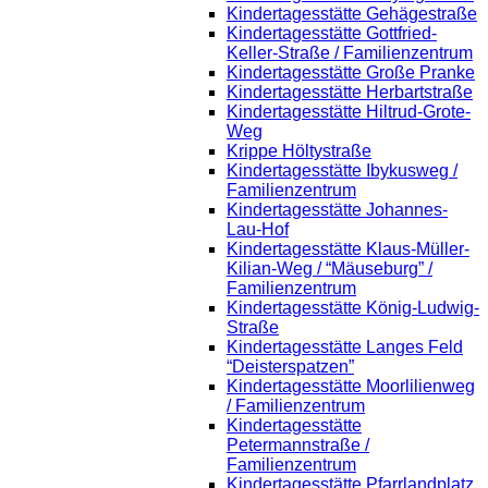
Kindertagesstätte Gehägestraße
Kindertagesstätte Gottfried-
Keller-Straße / Familienzentrum
Kindertagesstätte Große Pranke
Kindertagesstätte Herbartstraße
Kindertagesstätte Hiltrud-Grote-
Weg
Krippe Höltystraße
Kindertagesstätte Ibykusweg /
Familienzentrum
Kindertagesstätte Johannes-
Lau-Hof
Kindertagesstätte Klaus-Müller-
Kilian-Weg / “Mäuseburg” /
Familienzentrum
Kindertagesstätte König-Ludwig-
Straße
Kindertagesstätte Langes Feld
“Deisterspatzen”
Kindertagesstätte Moorlilienweg
/ Familienzentrum
Kindertagesstätte
Petermannstraße /
Familienzentrum
Kindertagesstätte Pfarrlandplatz