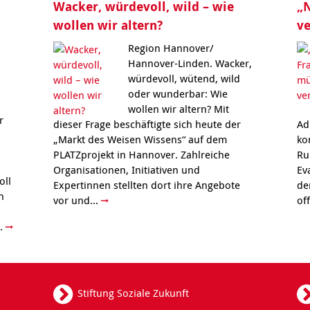
Wacker, würdevoll, wild – wie
„N
wollen wir altern?
ve
Region Hannover/
Hannover-Linden. Wacker,
würdevoll, wütend, wild
oder wunderbar: Wie
wollen wir altern? Mit
r
dieser Frage beschäftigte sich heute der
Ad
„Markt des Weisen Wissens“ auf dem
ko
PLATZprojekt in Hannover. Zahlreiche
Ru
Organisationen, Initiativen und
Ev
oll
Expertinnen stellten dort ihre Angebote
de
h
vor und...
of
..
Stiftung Soziale Zukunft