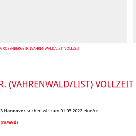
Kommunikation und
Information & Hilfe
tung für Frauen bei
Teilhabe
licher Gewalt
enhaus in der
on Hannover
angeren- und
angerschafts-
liktberatung
TA ROSENBERGSTR. (VAHRENWALD/LIST) VOLLZEIT
R. (VAHRENWALD/LIST) VOLLZEIT
163 Hannover
suchen wir zum 01.05.2022 eine/n:
g (m/w/d)