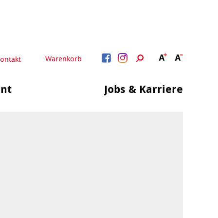
Warenkorb
ontakt
nt
Jobs & Karriere
BERATUNG &
ARBEIT &
BETREUUNG
QUALIFIZIERUNG
Beratung &
Psychosoziale Angebote
Qualifizierung
Gesetzliche Betreuung
Fortbildung
Quartiersmanagement
Beratung für Menschen
n
Schuldnerberatung
mit Schwerbehinderung
im Arbeitsleben
Behördenbegleitung
und Formulare
Betätigung für
ausfüllen
Menschen mit