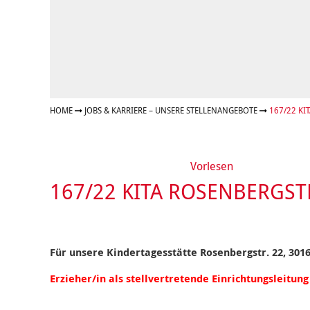
Geschäftsbericht
Schule
Bera
Wohnen
Freizeiten
häus
Gesundheit & Sport
Frau
Regi
Rat & Hilfe
Schw
Schw
Konf
HOME
JOBS & KARRIERE – UNSERE STELLENANGEBOTE
167/22 KI
Vorlesen
167/22 KITA ROSENBERGST
Für unsere Kindertagesstätte Rosenbergstr. 22, 30
Erzieher/in als stellvertretende Einrichtungsleitun