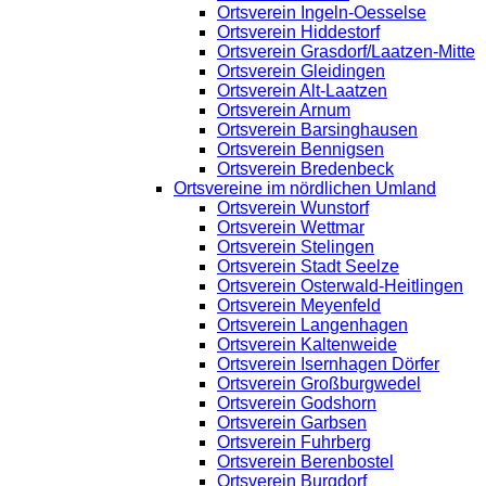
Ortsverein Ingeln-Oesselse
Ortsverein Hiddestorf
Ortsverein Grasdorf/Laatzen-Mitte
Ortsverein Gleidingen
Ortsverein Alt-Laatzen
Ortsverein Arnum
Ortsverein Barsinghausen
Ortsverein Bennigsen
Ortsverein Bredenbeck
Ortsvereine im nördlichen Umland
Ortsverein Wunstorf
Ortsverein Wettmar
Ortsverein Stelingen
Ortsverein Stadt Seelze
Ortsverein Osterwald-Heitlingen
Ortsverein Meyenfeld
Ortsverein Langenhagen
Ortsverein Kaltenweide
Ortsverein Isernhagen Dörfer
Ortsverein Großburgwedel
Ortsverein Godshorn
Ortsverein Garbsen
Ortsverein Fuhrberg
Ortsverein Berenbostel
Ortsverein Burgdorf