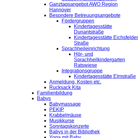
Ganztagsangebot AWO Region
Hannover
Besondere Betreuungsangebote
Fördergruppen
Kindertagesstätte
Dunantstraße
Kindertagesstätte Eichsfelder
Straße
Sprachheileinrichtung
Hör- und
Sprachheilkindergarten
Ratswiese
Integrationsgruppe
Kindertagesstätte Elmstraße
Anmeldung, Kosten etc.
Rucksack Kita
Familienbildung
Babys
Babymassage
PEKIP
Krabbelmäuse
Musikkurse
Sonntagskonzerte
Babys in der Bibliothek
Yoga mit Baby