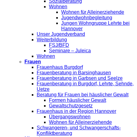
Sozialberatung
Wohnen
Wohnen für Alleinerziehende
Jugendwohnbegleitung
Jungen Wohngruppe Lehrte bei
Hannover
Unser Jugendverband
Weiterbildung
FSJ/BFD
Seminare – Juleica
Wohnen
Frauen
Frauenhaus Burgdorf
Frauenberatung in Barsinghausen
Frauenberatung in Garbsen und Seelze
Frauenberatung in Burgdorf, Lehrte, Sehnde,
Uetze
Beratung für Frauen bei häuslicher Gewalt
Formen häuslicher Gewalt
Gewaltschutzgesetz
Frauenhaus in der Region Hannover
Übergangswohnen
Wohnen für Alleinerziehende
Schwangeren- und Schwangerschafts-
Konfliktberatung