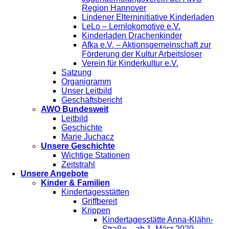
Region Hannover
Lindener Elterninitiative Kinderladen
LeLo – Lernlokomotive e.V.
Kinderladen Drachenkinder
Afka e.V. – Aktionsgemeinschaft zur
Förderung der Kultur Arbeitsloser
Verein für Kinderkultur e.V.
Satzung
Organigramm
Unser Leitbild
Geschäftsbericht
AWO Bundesweit
Leitbild
Geschichte
Marie Juchacz
Unsere Geschichte
Wichtige Stationen
Zeitstrahl
Unsere Angebote
Kinder & Familien
Kindertagesstätten
Griffbereit
Krippen
Kindertagesstätte Anna-Klähn-
Straße – ab 1. März 2020