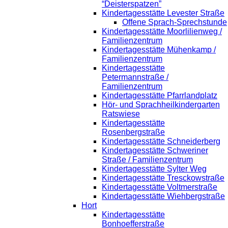
“Deisterspatzen”
Kindertagesstätte Levester Straße
Offene Sprach-Sprechstunde
Kindertagesstätte Moorlilienweg /
Familienzentrum
Kindertagesstätte Mühenkamp /
Familienzentrum
Kindertagesstätte
Petermannstraße /
Familienzentrum
Kindertagesstätte Pfarrlandplatz
Hör- und Sprachheilkindergarten
Ratswiese
Kindertagesstätte
Rosenbergstraße
Kindertagesstätte Schneiderberg
Kindertagesstätte Schweriner
Straße / Familienzentrum
Kindertagesstätte Sylter Weg
Kindertagesstätte Tresckowstraße
Kindertagesstätte Voltmerstraße
Kindertagesstätte Wiehbergstraße
Hort
Kindertagesstätte
Bonhoefferstraße