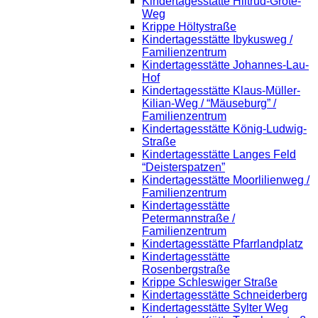
Kindertagesstätte Hiltrud-Grote-
Weg
Krippe Höltystraße
Kindertagesstätte Ibykusweg /
Familienzentrum
Kindertagesstätte Johannes-Lau-
Hof
Kindertagesstätte Klaus-Müller-
Kilian-Weg / “Mäuseburg” /
Familienzentrum
Kindertagesstätte König-Ludwig-
Straße
Kindertagesstätte Langes Feld
“Deisterspatzen”
Kindertagesstätte Moorlilienweg /
Familienzentrum
Kindertagesstätte
Petermannstraße /
Familienzentrum
Kindertagesstätte Pfarrlandplatz
Kindertagesstätte
Rosenbergstraße
Krippe Schleswiger Straße
Kindertagesstätte Schneiderberg
Kindertagesstätte Sylter Weg