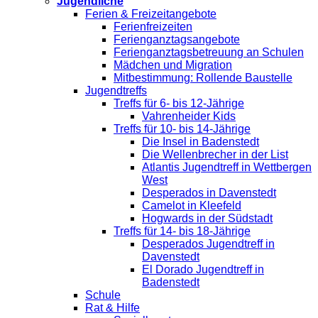
Jugendliche
Ferien & Freizeitangebote
Ferienfreizeiten
Ferienganztagsangebote
Ferienganztagsbetreuung an Schulen
Mädchen und Migration
Mitbestimmung: Rollende Baustelle
Jugendtreffs
Treffs für 6- bis 12-Jährige
Vahrenheider Kids
Treffs für 10- bis 14-Jährige
Die Insel in Badenstedt
Die Wellenbrecher in der List
Atlantis Jugendtreff in Wettbergen
West
Desperados in Davenstedt
Camelot in Kleefeld
Hogwards in der Südstadt
Treffs für 14- bis 18-Jährige
Desperados Jugendtreff in
Davenstedt
El Dorado Jugendtreff in
Badenstedt
Schule
Rat & Hilfe