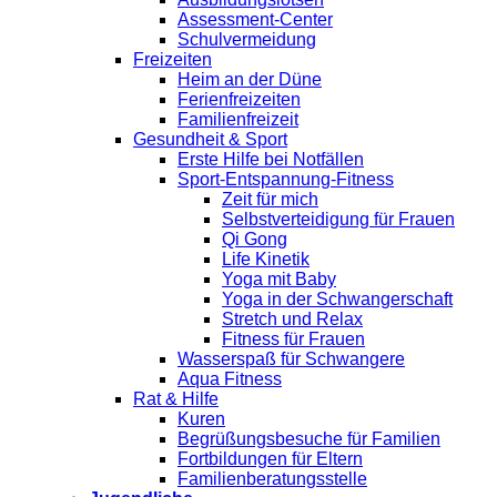
Assessment-Center
Schulvermeidung
Freizeiten
Heim an der Düne
Ferienfreizeiten
Familienfreizeit
Gesundheit & Sport
Erste Hilfe bei Notfällen
Sport-Entspannung-Fitness
Zeit für mich
Selbstverteidigung für Frauen
Qi Gong
Life Kinetik
Yoga mit Baby
Yoga in der Schwangerschaft
Stretch und Relax
Fitness für Frauen
Wasserspaß für Schwangere
Aqua Fitness
Rat & Hilfe
Kuren
Begrüßungsbesuche für Familien
Fortbildungen für Eltern
Familienberatungsstelle