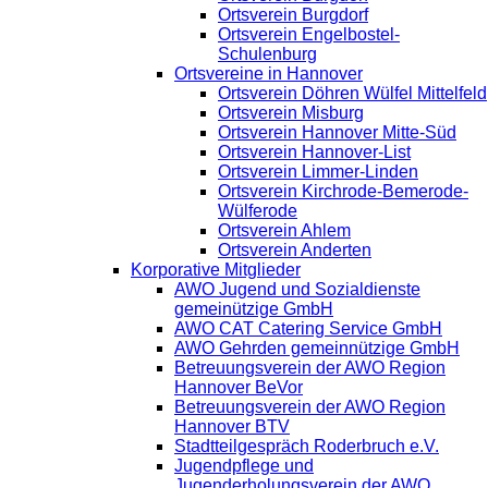
Ortsverein Burgdorf
Ortsverein Engelbostel-
Schulenburg
Ortsvereine in Hannover
Ortsverein Döhren Wülfel Mittelfeld
Ortsverein Misburg
Ortsverein Hannover Mitte-Süd
Ortsverein Hannover-List
Ortsverein Limmer-Linden
Ortsverein Kirchrode-Bemerode-
Wülferode
Ortsverein Ahlem
Ortsverein Anderten
Korporative Mitglieder
AWO Jugend und Sozialdienste
gemeinützige GmbH
AWO CAT Catering Service GmbH
AWO Gehrden gemeinnützige GmbH
Betreuungsverein der AWO Region
Hannover BeVor
Betreuungsverein der AWO Region
Hannover BTV
Stadtteilgespräch Roderbruch e.V.
Jugendpflege und
Jugenderholungsverein der AWO