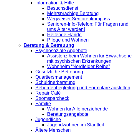
Information & Hilfe
Besuchsdienst
Mehrsprachige Beratung
Wegweiser Seniorenkompass
Senioren-Info-Telefon: Für Fragen rund
ums Älter werden!
Helfende Hände
Pflege und Wohnen
Beratung & Betreuung
Psychosoziale Angebote
Assistenz beim Wohnen für Erwachsene
mit psychischen Erkrankungen
Wohnheim “Nordfelder Reihe”
Gesetzliche Betreuung
Quartiersmanagement
Schuldnerberatung
Behördenbegleitung und Formulare ausfüllen
Repair Café
Stromsparcheck
Familie
Wohnen für Alleinerziehende
Beratungsangebote
Jugendliche
Jugendwohnen im Stadtteil
Ältere Menschen