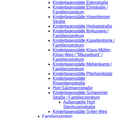
Kindertagesstätte Edenstraße
Kindertagesstätte Elmstraße /
Familienzentrum
Kindertagesstätte Harenberger
Straße
Kindertagesstätte Herbartstraße
Kindertagesstätte Ibykusweg /
Familienzentrum
Kindertagesstätte Kapellenbrink /
Familienzentrum
Kindertagesstätte Klaus-Müller-
Kilian-Weg / “Mäuseburg” /
Familienzentrum
Kindertagesstätte Mühenkamp /
Familienzentrum
Kindertagesstätte Pfarrlandplatz
Kindertagesstätte
Rosenbergstraße
Hort Salzmannstraße
Kindertagesstätte Schweriner
Straße / Familienzentrum
Außenstelle Hort
Stenhusenstraße
Kindertagesstätte Sylter Weg
Familienzentren