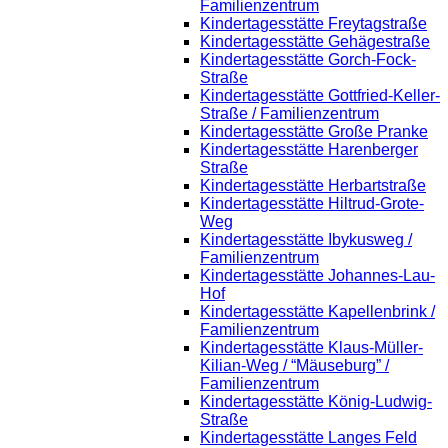
Familienzentrum
Kindertagesstätte Freytagstraße
Kindertagesstätte Gehägestraße
Kindertagesstätte Gorch-Fock-
Straße
Kindertagesstätte Gottfried-Keller-
Straße / Familienzentrum
Kindertagesstätte Große Pranke
Kindertagesstätte Harenberger
Straße
Kindertagesstätte Herbartstraße
Kindertagesstätte Hiltrud-Grote-
Weg
Kindertagesstätte Ibykusweg /
Familienzentrum
Kindertagesstätte Johannes-Lau-
Hof
Kindertagesstätte Kapellenbrink /
Familienzentrum
Kindertagesstätte Klaus-Müller-
Kilian-Weg / “Mäuseburg” /
Familienzentrum
Kindertagesstätte König-Ludwig-
Straße
Kindertagesstätte Langes Feld