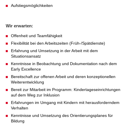
Kindertagesstätte Johannes-Lau-Hof
Kindertagesstätte Herbartstraße
Aufstiegsmöglichkeiten
Kindertagesstätte Klaus-Müller-Kilian-Weg /
Kindertagesstätte Hiltrud-Grote-Weg
“Mäuseburg” / Familienzentrum
Wir erwarten:
Kindertagesstätte König-Ludwig-Straße
Kindertagesstätte Ibykusweg / Familienzentrum
Offenheit und Teamfähigkeit
Flexibilität bei den Arbeitszeiten (Früh-/Spätdienste)
Kindertagesstätte Langes Feld “Deisterspatzen”
Kindertagesstätte Johannes-Lau-Hof
Erfahrung und Umsetzung in der Arbeit mit dem
Situationsansatz
Kindertagesstätte Moorlilienweg /
Kindertagesstätte Kapellenbrink /
Familienzentrum
Familienzentrum
Kenntnisse in Beobachtung und Dokumentation nach dem
Early Excellence
Kindertagesstätte Petermannstraße /
Kindertagesstätte Klaus-Müller-Kilian-Weg /
Familienzentrum
“Mäuseburg” / Familienzentrum
Bereitschaft zur offenen Arbeit und deren konzeptionellen
Weiterentwicklung
Kindertagesstätte Pfarrlandplatz
Kindertagesstätte König-Ludwig-Straße
Bereit zur Mitarbeit im Programm: Kindertageseinrichtungen
auf dem Weg zur Inklusion
Erfahrungen im Umgang mit Kindern mit herausforderndem
Kindertagesstätte Rosenbergstraße
Kindertagesstätte Langes Feld “Deisterspatzen”
Verhalten
Kenntnisse und Umsetzung des Orientierungsplanes für
Krippe Schleswiger Straße
Kindertagesstätte Levester Straße
Bildung