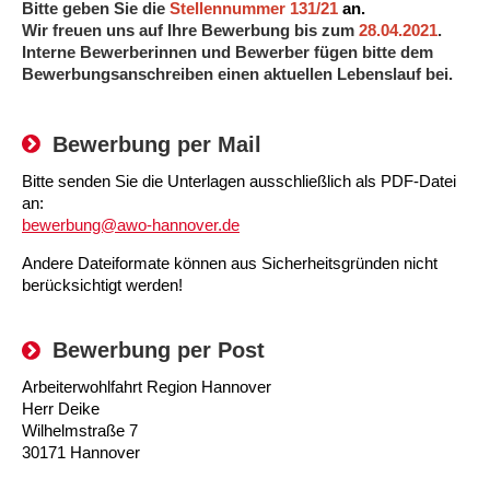
Kindertagesstätte Moorlilienweg /
Bitte geben Sie die
Stellennummer 131/21
an.
Kindertagesstätte Schneiderberg
Offene Sprach-Sprechstunde
Familienzentrum
Wir freuen uns auf Ihre Bewerbung bis zum
28.04.2021
.
Interne Bewerberinnen und Bewerber fügen bitte dem
Kindertagesstätte Sylter Weg
Kindertagesstätte Mühenkamp / Familienzentrum
Bewerbungsanschreiben einen aktuellen Lebenslauf bei.
Kindertagesstätte Petermannstraße /
Kindertagesstätte Tresckowstraße
Familienzentrum
Bewerbung per Mail
Kindertagesstätte Voltmerstraße
Kindertagesstätte Pfarrlandplatz
Bitte senden Sie die Unterlagen ausschließlich als PDF-Datei
an:
bewerbung@awo-hannover.de
Kindertagesstätte Wiehbergstraße
Hör- und Sprachheilkindergarten Ratswiese
Andere Dateiformate können aus Sicherheitsgründen nicht
berücksichtigt werden!
Kindertagesstätte Rosenbergstraße
Bewerbung per Post
Kindertagesstätte Schneiderberg
Arbeiterwohlfahrt Region Hannover
Kindertagesstätte Schweriner Straße /
Herr Deike
Familienzentrum
Wilhelmstraße 7
30171 Hannover
Kindertagesstätte Sylter Weg