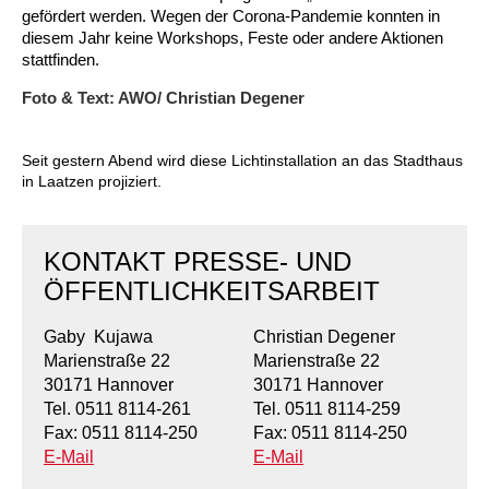
Kindertagesstätte Moorlilienweg /
Kindertagesstätte Schneiderberg
Offene Sprach-Sprechstunde
gefördert werden. Wegen der Corona-Pandemie konnten in
Familienzentrum
diesem Jahr keine Workshops, Feste oder andere Aktionen
stattfinden.
Kindertagesstätte Sylter Weg
Kindertagesstätte Mühenkamp / Familienzentrum
Foto & Text: AWO/ Christian Degener
Kindertagesstätte Petermannstraße /
Kindertagesstätte Tresckowstraße
Familienzentrum
Seit gestern Abend wird diese Lichtinstallation an das Stadthaus
Kindertagesstätte Voltmerstraße
Kindertagesstätte Pfarrlandplatz
in Laatzen projiziert.
Kindertagesstätte Wiehbergstraße
Hör- und Sprachheilkindergarten Ratswiese
KONTAKT PRESSE- UND
ÖFFENTLICHKEITSARBEIT
Kindertagesstätte Rosenbergstraße
Gaby Kujawa
Christian Degener
Kindertagesstätte Schneiderberg
Marienstraße 22
Marienstraße 22
30171 Hannover
30171 Hannover
Kindertagesstätte Schweriner Straße /
Tel. 0511 8114-261
Tel. 0511 8114-259
Familienzentrum
Fax: 0511 8114-250
Fax: 0511 8114-250
E-Mail
E-Mail
Kindertagesstätte Sylter Weg