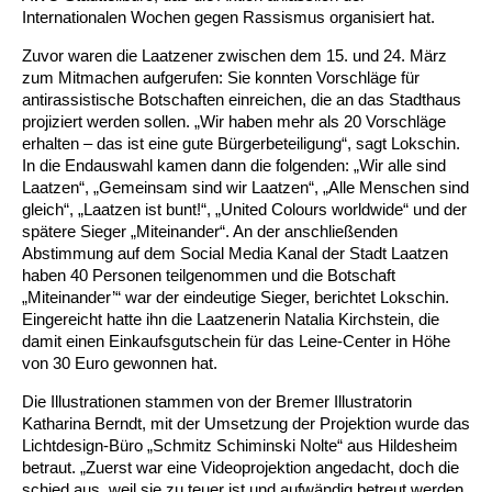
Internationalen Wochen gegen Rassismus organisiert hat.
Ältere Menschen
Online Pflege- und Seniorenberatung
Helfende Hände
Beratungsangebote
Jugendwohnen im Stadtteil
Ortsverein Arnum
Ortsverein Godshorn
Kindertagesstätte Freytagstraße
Kindertagesstätte Elmstraße / Familienzentrum
Kindertagesstätte Pfarrlandplatz
Kindertagesstätte Mühenkamp / Familienzentrum
Life Kinetik
Zuvor waren die Laatzener zwischen dem 15. und 24. März
zum Mitmachen aufgerufen: Sie konnten Vorschläge für
Kindertagesstätte Freudenthalstraße /
Kindertagesstätte Petermannstraße /
antirassistische Botschaften einreichen, die an das Stadthaus
Migration
Pflege und Wohnen
Behördenbegleitung und Formularausfüllhilfe
Ortsverein Barsinghausen
Ortsverein Garbsen
Kindertagesstätte Gehägestraße
Kindertagesstätte Rosenbergstraße
Yoga mit Baby
Familienzentrum
Familienzentrum
projiziert werden sollen. „Wir haben mehr als 20 Vorschläge
erhalten – das ist eine gute Bürgerbeteiligung“, sagt Lokschin.
Kindertagesstätte Gottfried-Keller-Straße /
Kindertagesstätte Schweriner Straße /
Menschen mit Behinderungen
Mehrsprachige Beratung
Berufssprachkurse
Ortsverein Bennigsen
Ortsverein Fuhrberg
Kindertagesstätte Freytagstraße
Hort Salzmannstraße
Yoga in der Schwangerschaft
In die Endauswahl kamen dann die folgenden: „Wir alle sind
Familienzentrum
Familienzentrum
Laatzen“, „Gemeinsam sind wir Laatzen“, „Alle Menschen sind
Kindertagesstätte Schweriner Straße /
gleich“, „Laatzen ist bunt!“, „United Colours worldwide“ und der
Wegweiser Seniorenkompass
Migrationsberatung für junge Menschen
Ortsverein Bredenbeck
Ortsverein Berenbostel
Kindertagesstätte Große Pranke
Kindertagesstätte Gehägestraße
Stretch und Relax
Familienzentrum
spätere Sieger „Miteinander“. An der anschließenden
Abstimmung auf dem Social Media Kanal der Stadt Laatzen
Infotelefon
Interkulturelle Beratung für ältere Menschen
Ortsverein Burgdorf
Kindertagesstätte Herbartstraße
Kindertagesstätte Gorch-Fock-Straße
Außenstelle Hort Stenhusenstraße
Kindertagesstätte Sylter Weg
Fitness für Frauen
haben 40 Personen teilgenommen und die Botschaft
„Miteinander’“ war der eindeutige Sieger, berichtet Lokschin.
Kindertagesstätte Gottfried-Keller-Straße /
Eingereicht hatte ihn die Laatzenerin Natalia Kirchstein, die
Ortsverein Burgdorf
Kindertagesstätte Hiltrud-Grote-Weg
Familienzentrum
damit einen Einkaufsgutschein für das Leine-Center in Höhe
von 30 Euro gewonnen hat.
Ortsverein Engelbostel-Schulenburg
Krippe Höltystraße
Kindertagesstätte Große Pranke
Die Illustrationen stammen von der Bremer Illustratorin
Katharina Berndt, mit der Umsetzung der Projektion wurde das
Kindertagesstätte Ibykusweg / Familienzentrum
Kindertagesstätte Harenberger Straße
Lichtdesign-Büro „Schmitz Schiminski Nolte“ aus Hildesheim
betraut. „Zuerst war eine Videoprojektion angedacht, doch die
schied aus, weil sie zu teuer ist und aufwändig betreut werden