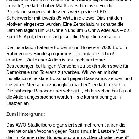
Kindertagesstätte Johannes-Lau-Hof
Kindertagesstätte Herbartstraße
müsste“, erklärt Inhaber Matthias Schiminski. Für die
Projektion sorgen stattdessen zwei spezielle LED-
Kindertagesstätte Klaus-Müller-Kilian-Weg /
Kindertagesstätte Hiltrud-Grote-Weg
Scheinwerfer mit jeweils 85 Watt, in die zwei Dias mit den
“Mäuseburg” / Familienzentrum
Motiven eingesetzt wurden. Eine Zeitschaltuhr schaltet die
Lampen täglich um 20 Uhr ein und um 6 Uhr wieder aus – bis
Kindertagesstätte König-Ludwig-Straße
Kindertagesstätte Ibykusweg / Familienzentrum
zum 15. April, denn so lange soll die Projektion zu sehen.
Die Installation hat eine Förderung in Höhe von 7000 Euro im
Kindertagesstätte Langes Feld “Deisterspatzen”
Kindertagesstätte Johannes-Lau-Hof
Rahmen des Bundesprogramms „Demokratie Leben!“
erhalten. „Ziel dieser Aktion ist es, rechtsextreme
Kindertagesstätte Moorlilienweg /
Kindertagesstätte Kapellenbrink /
Bestrebungen bei jungen Menschen zu bekämpfen sowie für
Familienzentrum
Familienzentrum
Demokratie und Toleranz zu werben. Wir wollen mit der
Kindertagesstätte Petermannstraße /
Kindertagesstätte Klaus-Müller-Kilian-Weg /
Installation eine klare Botschaft gegen Rassismus senden und
Familienzentrum
“Mäuseburg” / Familienzentrum
sie vielen Menschen zugänglich machen“, erklärt Lokschin.
Die bisherige Resonanz sei sehr gut. „Ich bin schon häufig auf
Kindertagesstätte Pfarrlandplatz
Kindertagesstätte König-Ludwig-Straße
die Aktion angesprochen worden – sie kommt sehr gut in
Laatzen an.“
Kindertagesstätte Rosenbergstraße
Kindertagesstätte Langes Feld “Deisterspatzen”
Zum Hintergrund:
Das AWO Stadteilbüro organisiert seit mehreren Jahren die
Krippe Schleswiger Straße
Kindertagesstätte Levester Straße
Internationalen Wochen gegen Rassismus in Laatzen-Mitte,
die im Rahmen des Bundesprogramms „Demokratie Leben!“