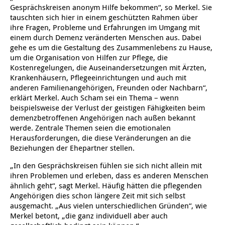
Gesprächskreisen anonym Hilfe bekommen“, so Merkel. Sie
Kindertagesstätte Johannes-Lau-Hof
Kindertagesstätte Herbartstraße
tauschten sich hier in einem geschützten Rahmen über
ihre Fragen, Probleme und Erfahrungen im Umgang mit
Kindertagesstätte Klaus-Müller-Kilian-Weg /
Kindertagesstätte Hiltrud-Grote-Weg
einem durch Demenz veränderten Menschen aus. Dabei
“Mäuseburg” / Familienzentrum
gehe es um die Gestaltung des Zusammenlebens zu Hause,
um die Organisation von Hilfen zur Pflege, die
Kindertagesstätte König-Ludwig-Straße
Kindertagesstätte Ibykusweg / Familienzentrum
Kostenregelungen, die Auseinandersetzungen mit Ärzten,
Krankenhäusern, Pflegeeinrichtungen und auch mit
Kindertagesstätte Langes Feld “Deisterspatzen”
Kindertagesstätte Johannes-Lau-Hof
anderen Familienangehörigen, Freunden oder Nachbarn“,
erklärt Merkel. Auch Scham sei ein Thema – wenn
beispielsweise der Verlust der geistigen Fähigkeiten beim
Kindertagesstätte Moorlilienweg /
Kindertagesstätte Kapellenbrink /
Familienzentrum
Familienzentrum
demenzbetroffenen Angehörigen nach außen bekannt
werde. Zentrale Themen seien die emotionalen
Kindertagesstätte Petermannstraße /
Kindertagesstätte Klaus-Müller-Kilian-Weg /
Herausforderungen, die diese Veränderungen an die
Familienzentrum
“Mäuseburg” / Familienzentrum
Beziehungen der Ehepartner stellen.
Kindertagesstätte Pfarrlandplatz
Kindertagesstätte König-Ludwig-Straße
„In den Gesprächskreisen fühlen sie sich nicht allein mit
ihren Problemen und erleben, dass es anderen Menschen
ähnlich geht“, sagt Merkel. Häufig hätten die pflegenden
Kindertagesstätte Rosenbergstraße
Kindertagesstätte Langes Feld “Deisterspatzen”
Angehörigen dies schon längere Zeit mit sich selbst
ausgemacht. „Aus vielen unterschiedlichen Gründen“, wie
Krippe Schleswiger Straße
Kindertagesstätte Levester Straße
Merkel betont, „die ganz individuell aber auch