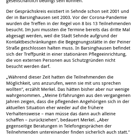
gesellschaftlich bedingt sein können.“
Kindertagesstätte Moorlilienweg /
Kindertagesstätte Schneiderberg
Offene Sprach-Sprechstunde
Der Gesprächskreis existiert in Sehnde schon seit 2001 und
Familienzentrum
der in Barsinghausen seit 2003. Vor der Corona-Pandemie
wurden die Treffen in der Regel von 8 bis 13 Teilnehmenden
Kindertagesstätte Sylter Weg
Kindertagesstätte Mühenkamp / Familienzentrum
besucht. Im Juni mussten die Termine bereits das dritte Mal
abgesagt werden, weil die Stadt Sehnde aufgrund der
Kindertagesstätte Petermannstraße /
Kindertagesstätte Tresckowstraße
Kontaktbeschränkungen die Begegnungsstätte in der Peiner
Familienzentrum
Straße geschlossen halten muss. In Barsinghausen befindet
sich der Treffpunkt in einer stationären Pflegeeinrichtung,
Kindertagesstätte Voltmerstraße
Kindertagesstätte Pfarrlandplatz
die von externen Personen aus Schutzgründen nicht
besucht werden darf.
Kindertagesstätte Wiehbergstraße
Hör- und Sprachheilkindergarten Ratswiese
„Während dieser Zeit hatten die Teilnehmenden die
Möglichkeit, uns anzurufen, wenn sie mit uns sprechen
Kindertagesstätte Rosenbergstraße
wollten“, erzählt Merkel. Das hätten bisher aber nur wenige
wahrgenommen. „Meine Erfahrungen aus den vergangenen
Jahren zeigen, dass die pflegenden Angehörigen sich in der
Kindertagesstätte Schneiderberg
aktuellen Situation eher wieder auf die frühere
Verhaltensweise – man müsse das dann auch alleine
Kindertagesstätte Schweriner Straße /
schaffen – zurückziehen“, bedauert Merkel. „Aber
Familienzentrum
gegenseitige Beratungen in Telefongesprächen der
Teilnehmenden untereinander finden sicherlich auch statt.“
Kindertagesstätte Sylter Weg