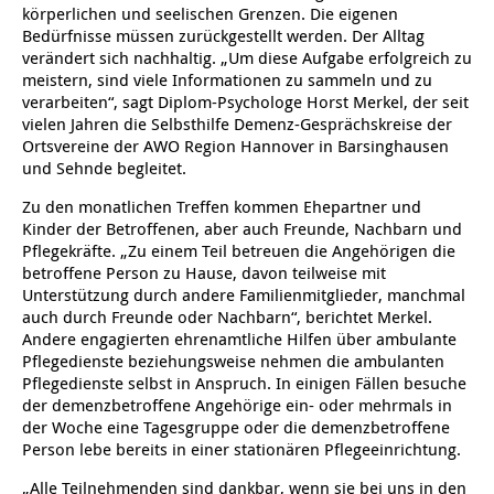
Jugendliche
Verein für Kinderkultur e.V.
Familienberatungsstelle
Infotelefon
Wohnen für Alleinerziehende
Ortsverein Alt-Laatzen
Ortsverein Großburgwedel
Kindertagesstätte Eichsfelder Straße
Kindertagesstätte Mühenkamp / Familienzentrum
Qi Gong
körperlichen und seelischen Grenzen. Die eigenen
werden!
Familienzentrum
Familienzentrum
Betreuer
Bedürfnisse müssen zurückgestellt werden. Der Alltag
verändert sich nachhaltig. „Um diese Aufgabe erfolgreich zu
Ältere Menschen
Online Pflege- und Seniorenberatung
Helfende Hände
Beratungsangebote
Jugendwohnen im Stadtteil
Ortsverein Arnum
Ortsverein Godshorn
Kindertagesstätte Freytagstraße
Kindertagesstätte Elmstraße / Familienzentrum
Kindertagesstätte Pfarrlandplatz
Kindertagesstätte Mühenkamp / Familienzentrum
Life Kinetik
meistern, sind viele Informationen zu sammeln und zu
verarbeiten“, sagt Diplom-Psychologe Horst Merkel, der seit
Kindertagesstätte Freudenthalstraße /
Kindertagesstätte Petermannstraße /
Migration
Pflege und Wohnen
Behördenbegleitung und Formularausfüllhilfe
Ortsverein Barsinghausen
Ortsverein Garbsen
Kindertagesstätte Gehägestraße
Kindertagesstätte Rosenbergstraße
Yoga mit Baby
vielen Jahren die Selbsthilfe Demenz-Gesprächskreise der
Familienzentrum
Familienzentrum
Ortsvereine der AWO Region Hannover in Barsinghausen
und Sehnde begleitet.
Kindertagesstätte Gottfried-Keller-Straße /
Kindertagesstätte Schweriner Straße /
Menschen mit Behinderungen
Mehrsprachige Beratung
Berufssprachkurse
Ortsverein Bennigsen
Ortsverein Fuhrberg
Kindertagesstätte Freytagstraße
Hort Salzmannstraße
Yoga in der Schwangerschaft
Familienzentrum
Familienzentrum
Zu den monatlichen Treffen kommen Ehepartner und
Kindertagesstätte Schweriner Straße /
Kinder der Betroffenen, aber auch Freunde, Nachbarn und
Wegweiser Seniorenkompass
Migrationsberatung für junge Menschen
Ortsverein Bredenbeck
Ortsverein Berenbostel
Kindertagesstätte Große Pranke
Kindertagesstätte Gehägestraße
Stretch und Relax
Familienzentrum
Pflegekräfte. „Zu einem Teil betreuen die Angehörigen die
betroffene Person zu Hause, davon teilweise mit
Infotelefon
Interkulturelle Beratung für ältere Menschen
Ortsverein Burgdorf
Kindertagesstätte Herbartstraße
Kindertagesstätte Gorch-Fock-Straße
Außenstelle Hort Stenhusenstraße
Kindertagesstätte Sylter Weg
Fitness für Frauen
Unterstützung durch andere Familienmitglieder, manchmal
auch durch Freunde oder Nachbarn“, berichtet Merkel.
Kindertagesstätte Gottfried-Keller-Straße /
Andere engagierten ehrenamtliche Hilfen über ambulante
Ortsverein Burgdorf
Kindertagesstätte Hiltrud-Grote-Weg
Familienzentrum
Pflegedienste beziehungsweise nehmen die ambulanten
Pflegedienste selbst in Anspruch. In einigen Fällen besuche
Ortsverein Engelbostel-Schulenburg
Krippe Höltystraße
Kindertagesstätte Große Pranke
der demenzbetroffene Angehörige ein- oder mehrmals in
der Woche eine Tagesgruppe oder die demenzbetroffene
Person lebe bereits in einer stationären Pflegeeinrichtung.
Kindertagesstätte Ibykusweg / Familienzentrum
Kindertagesstätte Harenberger Straße
„Alle Teilnehmenden sind dankbar, wenn sie bei uns in den