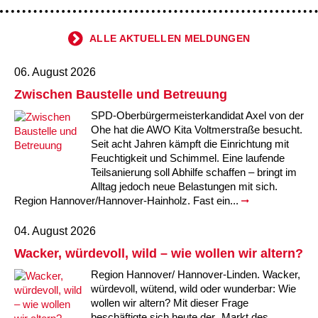
Kindertagesstätte Johannes-Lau-Hof
Kindertagesstätte Herbartstraße
Kindertagesstätte Klaus-Müller-Kilian-Weg /
Kindertagesstätte Hiltrud-Grote-Weg
ALLE AKTUELLEN MELDUNGEN
“Mäuseburg” / Familienzentrum
06. August 2026
Kindertagesstätte König-Ludwig-Straße
Kindertagesstätte Ibykusweg / Familienzentrum
Zwischen Baustelle und Betreuung
Kindertagesstätte Langes Feld “Deisterspatzen”
Kindertagesstätte Johannes-Lau-Hof
SPD-Oberbürgermeisterkandidat Axel von der
Ohe hat die AWO Kita Voltmerstraße besucht.
Kindertagesstätte Moorlilienweg /
Kindertagesstätte Kapellenbrink /
Seit acht Jahren kämpft die Einrichtung mit
Familienzentrum
Familienzentrum
Feuchtigkeit und Schimmel. Eine laufende
Teilsanierung soll Abhilfe schaffen – bringt im
Kindertagesstätte Petermannstraße /
Kindertagesstätte Klaus-Müller-Kilian-Weg /
Alltag jedoch neue Belastungen mit sich.
Familienzentrum
“Mäuseburg” / Familienzentrum
Region Hannover/Hannover-Hainholz. Fast ein...
Kindertagesstätte Pfarrlandplatz
Kindertagesstätte König-Ludwig-Straße
04. August 2026
Wacker, würdevoll, wild – wie wollen wir altern?
Kindertagesstätte Rosenbergstraße
Kindertagesstätte Langes Feld “Deisterspatzen”
Region Hannover/ Hannover-Linden. Wacker,
würdevoll, wütend, wild oder wunderbar: Wie
Krippe Schleswiger Straße
Kindertagesstätte Levester Straße
wollen wir altern? Mit dieser Frage
beschäftigte sich heute der „Markt des