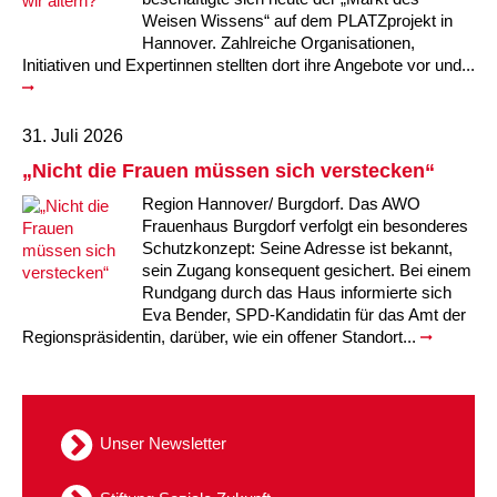
Kindertagesstätte Moorlilienweg /
Kindertagesstätte Schneiderberg
Offene Sprach-Sprechstunde
Weisen Wissens“ auf dem PLATZprojekt in
Familienzentrum
Hannover. Zahlreiche Organisationen,
Initiativen und Expertinnen stellten dort ihre Angebote vor und...
Kindertagesstätte Sylter Weg
Kindertagesstätte Mühenkamp / Familienzentrum
Kindertagesstätte Petermannstraße /
Kindertagesstätte Tresckowstraße
31. Juli 2026
Familienzentrum
„Nicht die Frauen müssen sich verstecken“
Kindertagesstätte Voltmerstraße
Kindertagesstätte Pfarrlandplatz
Region Hannover/ Burgdorf. Das AWO
Frauenhaus Burgdorf verfolgt ein besonderes
Kindertagesstätte Wiehbergstraße
Hör- und Sprachheilkindergarten Ratswiese
Schutzkonzept: Seine Adresse ist bekannt,
sein Zugang konsequent gesichert. Bei einem
Rundgang durch das Haus informierte sich
Kindertagesstätte Rosenbergstraße
Eva Bender, SPD-Kandidatin für das Amt der
Regionspräsidentin, darüber, wie ein offener Standort...
Kindertagesstätte Schneiderberg
Kindertagesstätte Schweriner Straße /
Familienzentrum
Unser Newsletter
Kindertagesstätte Sylter Weg