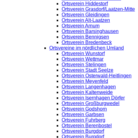
Ortsverein Hiddestorf
Ortsverein Grasdorf/Laatzen-Mitte
Ortsverein Gleidingen
Ortsverein Alt-Laatzen
Ortsverein Arnum
Ortsverein Barsinghausen
Ortsverein Bennigsen
Ortsverein Bredenbeck
Ortsvereine im nördlichen Umland
Ortsverein Wunstorf
Ortsverein Wettmar
Ortsverein Stelingen
Ortsverein Stadt Seelze
Ortsverein Osterwald-Heitlingen
Ortsverein Meyenfeld
Ortsverein Langenhagen
Ortsverein Kaltenweide
Ortsverein Isernhagen Dörfer
Ortsverein Großburgwedel
Ortsverein Godshorn
Ortsverein Garbsen
Ortsverein Fuhrberg
Ortsverein Berenbostel
Ortsverein Burgdorf
Ortsverein Burgdorf