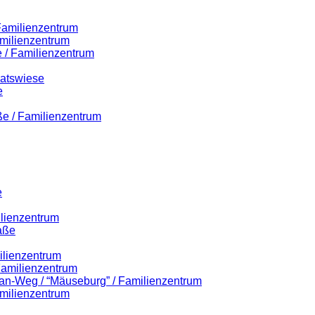
 Familienzentrum
milienzentrum
 / Familienzentrum
Ratswiese
e
ße / Familienzentrum
e
ilienzentrum
aße
ilienzentrum
 Familienzentrum
lian-Weg / “Mäuseburg” / Familienzentrum
milienzentrum