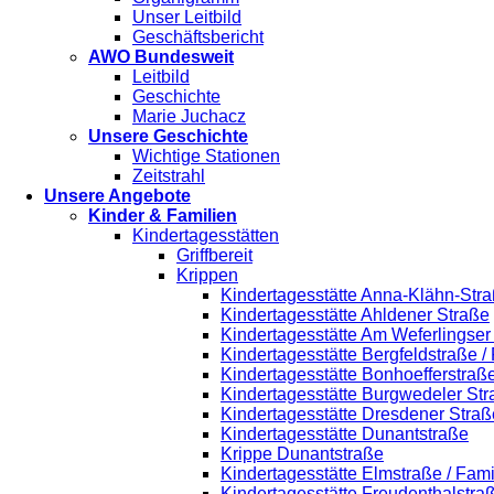
Unser Leitbild
Geschäftsbericht
AWO Bundesweit
Leitbild
Geschichte
Marie Juchacz
Unsere Geschichte
Wichtige Stationen
Zeitstrahl
Unsere Angebote
Kinder & Familien
Kindertagesstätten
Griffbereit
Krippen
Kindertagesstätte Anna-Klähn-Stra
Kindertagesstätte Ahldener Straße
Kindertagesstätte Am Weferlingse
Kindertagesstätte Bergfeldstraße /
Kindertagesstätte Bonhoefferstraß
Kindertagesstätte Burgwedeler St
Kindertagesstätte Dresdener Straß
Kindertagesstätte Dunantstraße
Krippe Dunantstraße
Kindertagesstätte Elmstraße / Fam
Kindertagesstätte Freudenthalstra