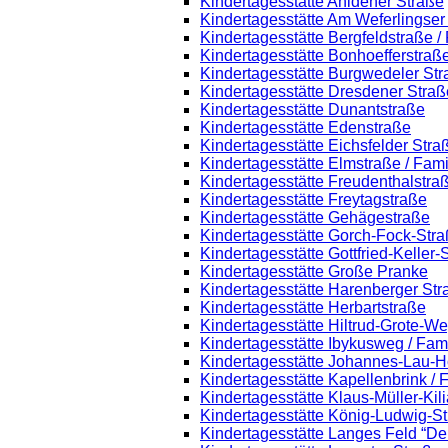
Kindertagesstätte Ahldener Straße
Kindertagesstätte Am Weferlingse
Kindertagesstätte Bergfeldstraße /
Kindertagesstätte Bonhoefferstraß
Kindertagesstätte Burgwedeler St
Kindertagesstätte Dresdener Straß
Kindertagesstätte Dunantstraße
Kindertagesstätte Edenstraße
Kindertagesstätte Eichsfelder Stra
Kindertagesstätte Elmstraße / Fam
Kindertagesstätte Freudenthalstra
Kindertagesstätte Freytagstraße
Kindertagesstätte Gehägestraße
Kindertagesstätte Gorch-Fock-Str
Kindertagesstätte Gottfried-Keller
Kindertagesstätte Große Pranke
Kindertagesstätte Harenberger Str
Kindertagesstätte Herbartstraße
Kindertagesstätte Hiltrud-Grote-W
Kindertagesstätte Ibykusweg / Fam
Kindertagesstätte Johannes-Lau-H
Kindertagesstätte Kapellenbrink /
Kindertagesstätte Klaus-Müller-Ki
Kindertagesstätte König-Ludwig-S
Kindertagesstätte Langes Feld “De