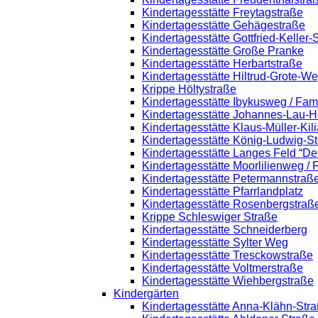
Kindertagesstätte Freytagstraße
Kindertagesstätte Gehägestraße
Kindertagesstätte Gottfried-Keller
Kindertagesstätte Große Pranke
Kindertagesstätte Herbartstraße
Kindertagesstätte Hiltrud-Grote-W
Krippe Höltystraße
Kindertagesstätte Ibykusweg / Fam
Kindertagesstätte Johannes-Lau-H
Kindertagesstätte Klaus-Müller-Ki
Kindertagesstätte König-Ludwig-S
Kindertagesstätte Langes Feld “De
Kindertagesstätte Moorlilienweg /
Kindertagesstätte Petermannstraße
Kindertagesstätte Pfarrlandplatz
Kindertagesstätte Rosenbergstraß
Krippe Schleswiger Straße
Kindertagesstätte Schneiderberg
Kindertagesstätte Sylter Weg
Kindertagesstätte Tresckowstraße
Kindertagesstätte Voltmerstraße
Kindertagesstätte Wiehbergstraße
Kindergärten
Kindertagesstätte Anna-Klähn-Str