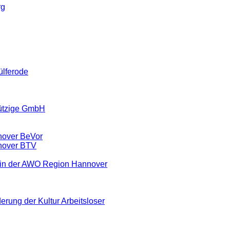
rg
ülferode
ützige GmbH
nover BeVor
nover BTV
ein der AWO Region Hannover
erung der Kultur Arbeitsloser