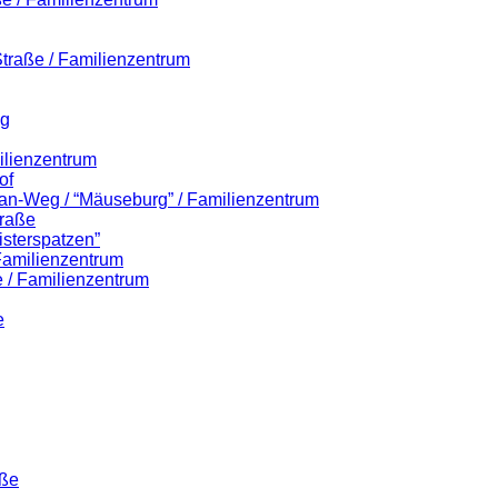
-Straße / Familienzentrum
eg
ilienzentrum
of
lian-Weg / “Mäuseburg” / Familienzentrum
traße
isterspatzen”
 Familienzentrum
 / Familienzentrum
e
aße