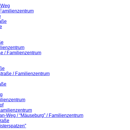
r Weg
 Familienzentrum
e
raße
e
ße
ilienzentrum
ße / Familienzentrum
aße
-Straße / Familienzentrum
aße
eg
ilienzentrum
of
 Familienzentrum
lian-Weg / “Mäuseburg” / Familienzentrum
traße
isterspatzen”