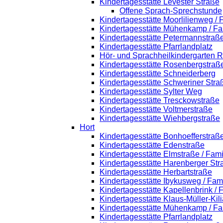
Kindertagesstätte Levester Straße
Offene Sprach-Sprechstunde
Kindertagesstätte Moorlilienweg /
Kindertagesstätte Mühenkamp / Fa
Kindertagesstätte Petermannstraße
Kindertagesstätte Pfarrlandplatz
Hör- und Sprachheilkindergarten 
Kindertagesstätte Rosenbergstraß
Kindertagesstätte Schneiderberg
Kindertagesstätte Schweriner Stra
Kindertagesstätte Sylter Weg
Kindertagesstätte Tresckowstraße
Kindertagesstätte Voltmerstraße
Kindertagesstätte Wiehbergstraße
Hort
Kindertagesstätte Bonhoefferstraß
Kindertagesstätte Edenstraße
Kindertagesstätte Elmstraße / Fam
Kindertagesstätte Harenberger Str
Kindertagesstätte Herbartstraße
Kindertagesstätte Ibykusweg / Fam
Kindertagesstätte Kapellenbrink /
Kindertagesstätte Klaus-Müller-Ki
Kindertagesstätte Mühenkamp / Fa
Kindertagesstätte Pfarrlandplatz