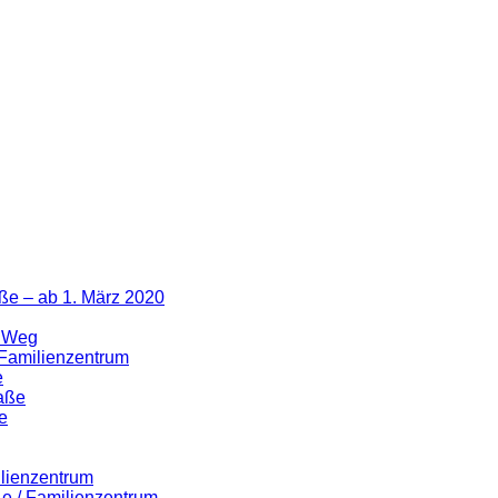
ße – ab 1. März 2020
r Weg
 Familienzentrum
e
raße
e
ilienzentrum
ße / Familienzentrum