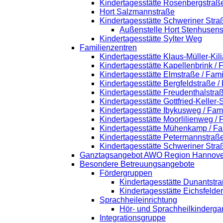
Kindertagesstätte Rosenbergstraß
Hort Salzmannstraße
Kindertagesstätte Schweriner Stra
Außenstelle Hort Stenhusens
Kindertagesstätte Sylter Weg
Familienzentren
Kindertagesstätte Klaus-Müller-Ki
Kindertagesstätte Kapellenbrink /
Kindertagesstätte Elmstraße / Fam
Kindertagesstätte Bergfeldstraße /
Kindertagesstätte Freudenthalstra
Kindertagesstätte Gottfried-Keller
Kindertagesstätte Ibykusweg / Fam
Kindertagesstätte Moorlilienweg /
Kindertagesstätte Mühenkamp / Fa
Kindertagesstätte Petermannstraße
Kindertagesstätte Schweriner Stra
Ganztagsangebot AWO Region Hannove
Besondere Betreuungsangebote
Fördergruppen
Kindertagesstätte Dunantstr
Kindertagesstätte Eichsfelde
Sprachheileinrichtung
Hör- und Sprachheilkinderga
Integrationsgruppe