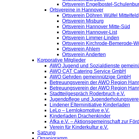
Ortsverein Engelbostel-Schulenbu
Ortsvereine in Hannover
Ortsverein Döhren Wülfel Mittelfeld
Ortsverein Misburg
Ortsverein Hannover Mitte-Süd
Ortsverein Hannover-List
Ortsverein Limmer-Linden
Ortsverein Kirchrode-Bemerode-W
Ortsverein Ahlem
Ortsverein Anderten
Korporative Mitglieder
AWO Jugend und Sozialdienste gemein
AWO CAT Catering Service GmbH
AWO Gehrden gemeinnützige GmbH
Betreuungsverein der AWO Region Han
Betreuungsverein der AWO Region Han
Stadtteilgespräch Roderbruch e.V.
Jugendpflege und Jugenderholungsver
Lindener Elterninitiative Kinderladen
LeLo – Lernlokomotive e.V.
Kinderladen Drachenkinder
Afka e.V. – Aktionsgemeinschaft zur Förd
Verein für Kinderkultur e.V.
Satzung
Organigramm