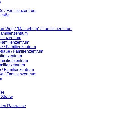
e
ße / Familienzentrum
traße
lian-Weg / “Mäuseburg” / Familienzentrum
 Familienzentrum
ilienzentrum
 Familienzentrum
ße / Familienzentrum
-Straße / Familienzentrum
ilienzentrum
 Familienzentrum
milienzentrum
 / Familienzentrum
ße / Familienzentrum
r
aße
r Straße
rten Ratswiese