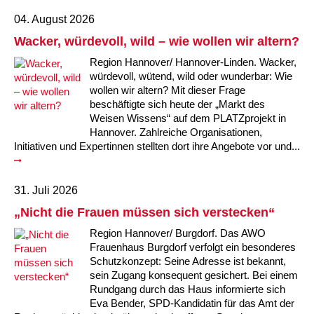
Kindertagesstätte Johannes-Lau-Hof
Kindertagesstätte Herbartstraße
04. August 2026
Kindertagesstätte Klaus-Müller-Kilian-Weg /
Kindertagesstätte Hiltrud-Grote-Weg
Wacker, würdevoll, wild – wie wollen wir altern?
“Mäuseburg” / Familienzentrum
Region Hannover/ Hannover-Linden. Wacker,
Kindertagesstätte König-Ludwig-Straße
Kindertagesstätte Ibykusweg / Familienzentrum
würdevoll, wütend, wild oder wunderbar: Wie
wollen wir altern? Mit dieser Frage
beschäftigte sich heute der „Markt des
Kindertagesstätte Langes Feld “Deisterspatzen”
Kindertagesstätte Johannes-Lau-Hof
Weisen Wissens“ auf dem PLATZprojekt in
Hannover. Zahlreiche Organisationen,
Kindertagesstätte Moorlilienweg /
Kindertagesstätte Kapellenbrink /
Initiativen und Expertinnen stellten dort ihre Angebote vor und...
Familienzentrum
Familienzentrum
Kindertagesstätte Petermannstraße /
Kindertagesstätte Klaus-Müller-Kilian-Weg /
Familienzentrum
“Mäuseburg” / Familienzentrum
31. Juli 2026
„Nicht die Frauen müssen sich verstecken“
Kindertagesstätte Pfarrlandplatz
Kindertagesstätte König-Ludwig-Straße
Region Hannover/ Burgdorf. Das AWO
Frauenhaus Burgdorf verfolgt ein besonderes
Kindertagesstätte Rosenbergstraße
Kindertagesstätte Langes Feld “Deisterspatzen”
Schutzkonzept: Seine Adresse ist bekannt,
sein Zugang konsequent gesichert. Bei einem
Krippe Schleswiger Straße
Kindertagesstätte Levester Straße
Rundgang durch das Haus informierte sich
Eva Bender, SPD-Kandidatin für das Amt der