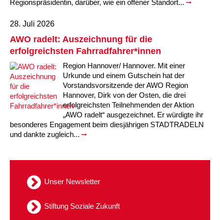
Kindertagesstätte Moorlilienweg /
Regionspräsidentin, darüber, wie ein offener Standort...
Kindertagesstätte Schneiderberg
Offene Sprach-Sprechstunde
Familienzentrum
28. Juli 2026
Kindertagesstätte Sylter Weg
Kindertagesstätte Mühenkamp / Familienzentrum
AWO radelt: Auszeichnung für die
erfolgreichsten Fahrradfahrer*innen
Kindertagesstätte Petermannstraße /
Kindertagesstätte Tresckowstraße
Familienzentrum
Region Hannover/ Hannover. Mit einer
Urkunde und einem Gutschein hat der
Kindertagesstätte Voltmerstraße
Kindertagesstätte Pfarrlandplatz
Vorstandsvorsitzende der AWO Region
Hannover, Dirk von der Osten, die drei
erfolgreichsten Teilnehmenden der Aktion
Kindertagesstätte Wiehbergstraße
Hör- und Sprachheilkindergarten Ratswiese
„AWO radelt“ ausgezeichnet. Er würdigte ihr
besonderes Engagement beim diesjährigen STADTRADELN
Kindertagesstätte Rosenbergstraße
und dankte zugleich...
Kindertagesstätte Schneiderberg
Kindertagesstätte Schweriner Straße /
Unser Newsletter
Familienzentrum
Stiftung Soziale Zukunft
Kindertagesstätte Sylter Weg