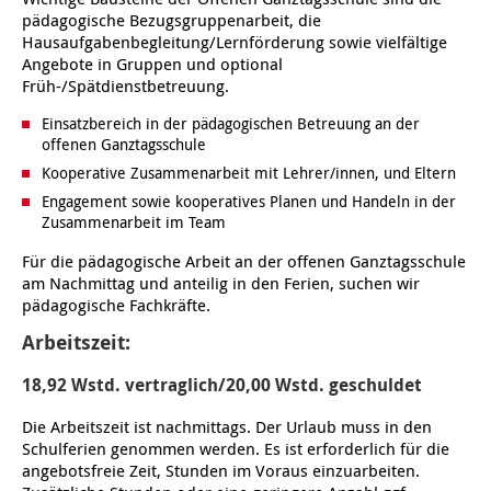
pädagogische Bezugsgruppenarbeit, die
Hausaufgabenbegleitung/Lernförderung sowie vielfältige
Ältere Menschen
Online Pflege- und Seniorenberatung
Helfende Hände
Beratungsangebote
Jugendwohnen im Stadtteil
Ortsverein Arnum
Ortsverein Godshorn
Kindertagesstätte Freytagstraße
Kindertagesstätte Elmstraße / Familienzentrum
Kindertagesstätte Pfarrlandplatz
Kindertagesstätte Mühenkamp / Familienzentrum
Life Kinetik
Angebote in Gruppen und optional
Früh-/Spätdienstbetreuung.
Kindertagesstätte Freudenthalstraße /
Kindertagesstätte Petermannstraße /
Migration
Pflege und Wohnen
Behördenbegleitung und Formularausfüllhilfe
Ortsverein Barsinghausen
Ortsverein Garbsen
Kindertagesstätte Gehägestraße
Kindertagesstätte Rosenbergstraße
Yoga mit Baby
Familienzentrum
Familienzentrum
Einsatzbereich in der pädagogischen Betreuung an der
offenen Ganztagsschule
Kindertagesstätte Gottfried-Keller-Straße /
Kindertagesstätte Schweriner Straße /
Menschen mit Behinderungen
Mehrsprachige Beratung
Berufssprachkurse
Ortsverein Bennigsen
Ortsverein Fuhrberg
Kindertagesstätte Freytagstraße
Hort Salzmannstraße
Yoga in der Schwangerschaft
Familienzentrum
Familienzentrum
Kooperative Zusammenarbeit mit Lehrer/innen, und Eltern
Engagement sowie kooperatives Planen und Handeln in der
Kindertagesstätte Schweriner Straße /
Wegweiser Seniorenkompass
Migrationsberatung für junge Menschen
Ortsverein Bredenbeck
Ortsverein Berenbostel
Kindertagesstätte Große Pranke
Kindertagesstätte Gehägestraße
Stretch und Relax
Familienzentrum
Zusammenarbeit im Team
Für die pädagogische Arbeit an der offenen Ganztagsschule
Infotelefon
Interkulturelle Beratung für ältere Menschen
Ortsverein Burgdorf
Kindertagesstätte Herbartstraße
Kindertagesstätte Gorch-Fock-Straße
Außenstelle Hort Stenhusenstraße
Kindertagesstätte Sylter Weg
Fitness für Frauen
am Nachmittag und anteilig in den Ferien, suchen wir
pädagogische Fachkräfte.
Kindertagesstätte Gottfried-Keller-Straße /
Ortsverein Burgdorf
Kindertagesstätte Hiltrud-Grote-Weg
Familienzentrum
Arbeitszeit:
Ortsverein Engelbostel-Schulenburg
Krippe Höltystraße
Kindertagesstätte Große Pranke
18,92 Wstd. vertraglich/
20,00 Wstd. geschuldet
Die Arbeitszeit ist nachmittags. Der Urlaub muss in den
Kindertagesstätte Ibykusweg / Familienzentrum
Kindertagesstätte Harenberger Straße
Schulferien genommen werden. Es ist erforderlich für die
angebotsfreie Zeit, Stunden im Voraus einzuarbeiten.
Kindertagesstätte Johannes-Lau-Hof
Kindertagesstätte Herbartstraße