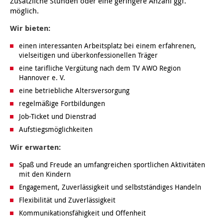
Zusätzliche Stunden oder eine geringere Anzahl ggf.
möglich.
Kindertagesstätte Klaus-Müller-Kilian-Weg /
Kindertagesstätte Hiltrud-Grote-Weg
Wir bieten:
“Mäuseburg” / Familienzentrum
einen interessanten Arbeitsplatz bei einem erfahrenen,
Kindertagesstätte König-Ludwig-Straße
Kindertagesstätte Ibykusweg / Familienzentrum
vielseitigen und überkonfessionellen Träger
eine tarifliche Vergütung nach dem TV AWO Region
Kindertagesstätte Langes Feld “Deisterspatzen”
Kindertagesstätte Johannes-Lau-Hof
Hannover e. V.
eine betriebliche Altersversorgung
Kindertagesstätte Moorlilienweg /
Kindertagesstätte Kapellenbrink /
regelmäßige Fortbildungen
Familienzentrum
Familienzentrum
Job-Ticket und Dienstrad
Kindertagesstätte Petermannstraße /
Kindertagesstätte Klaus-Müller-Kilian-Weg /
Aufstiegsmöglichkeiten
Familienzentrum
“Mäuseburg” / Familienzentrum
Wir erwarten:
Kindertagesstätte Pfarrlandplatz
Kindertagesstätte König-Ludwig-Straße
Spaß und Freude an umfangreichen sportlichen Aktivitäten
mit den Kindern
Kindertagesstätte Rosenbergstraße
Kindertagesstätte Langes Feld “Deisterspatzen”
Engagement, Zuverlässigkeit und selbstständiges Handeln
Flexibilität und Zuverlässigkeit
Krippe Schleswiger Straße
Kindertagesstätte Levester Straße
Kommunikationsfähigkeit und Offenheit