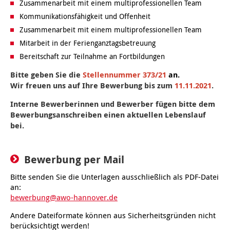
Kindertagesstätte Moorlilienweg /
Zusammenarbeit mit einem multiprofessionellen Team
Kindertagesstätte Schneiderberg
Offene Sprach-Sprechstunde
Familienzentrum
Kommunikationsfähigkeit und Offenheit
Zusammenarbeit mit einem multiprofessionellen Team
Kindertagesstätte Sylter Weg
Kindertagesstätte Mühenkamp / Familienzentrum
Mitarbeit in der Ferienganztagsbetreuung
Kindertagesstätte Petermannstraße /
Bereitschaft zur Teilnahme an Fortbildungen
Kindertagesstätte Tresckowstraße
Familienzentrum
Bitte geben Sie die
Stellennummer 373/21
an.
Kindertagesstätte Voltmerstraße
Kindertagesstätte Pfarrlandplatz
Wir freuen uns auf Ihre Bewerbung bis zum
11.11.2021
.
Interne Bewerberinnen und Bewerber fügen bitte dem
Kindertagesstätte Wiehbergstraße
Hör- und Sprachheilkindergarten Ratswiese
Bewerbungsanschreiben einen aktuellen Lebenslauf
bei.
Kindertagesstätte Rosenbergstraße
Bewerbung per Mail
Kindertagesstätte Schneiderberg
Bitte senden Sie die Unterlagen ausschließlich als PDF-Datei
Kindertagesstätte Schweriner Straße /
an:
Familienzentrum
bewerbung@awo-hannover.de
Andere Dateiformate können aus Sicherheitsgründen nicht
Kindertagesstätte Sylter Weg
berücksichtigt werden!