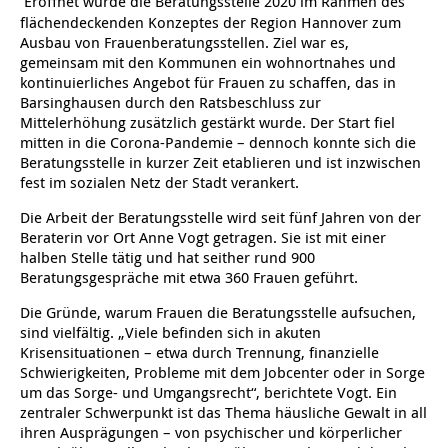
Eröffnet wurde die Beratungsstelle 2020 im Rahmen des
flächendeckenden Konzeptes der Region Hannover zum
Ausbau von Frauenberatungsstellen. Ziel war es,
Kindertagesstätte Klaus-Müller-Kilian-Weg /
Kindertagesstätte Hiltrud-Grote-Weg
“Mäuseburg” / Familienzentrum
gemeinsam mit den Kommunen ein wohnortnahes und
kontinuierliches Angebot für Frauen zu schaffen, das in
Barsinghausen durch den Ratsbeschluss zur
Kindertagesstätte König-Ludwig-Straße
Kindertagesstätte Ibykusweg / Familienzentrum
Mittelerhöhung zusätzlich gestärkt wurde. Der Start fiel
mitten in die Corona-Pandemie – dennoch konnte sich die
Kindertagesstätte Langes Feld “Deisterspatzen”
Kindertagesstätte Johannes-Lau-Hof
Beratungsstelle in kurzer Zeit etablieren und ist inzwischen
fest im sozialen Netz der Stadt verankert.
Kindertagesstätte Moorlilienweg /
Kindertagesstätte Kapellenbrink /
Familienzentrum
Familienzentrum
Die Arbeit der Beratungsstelle wird seit fünf Jahren von der
Beraterin vor Ort Anne Vogt getragen. Sie ist mit einer
Kindertagesstätte Petermannstraße /
Kindertagesstätte Klaus-Müller-Kilian-Weg /
halben Stelle tätig und hat seither rund 900
Familienzentrum
“Mäuseburg” / Familienzentrum
Beratungsgespräche mit etwa 360 Frauen geführt.
Kindertagesstätte Pfarrlandplatz
Kindertagesstätte König-Ludwig-Straße
Die Gründe, warum Frauen die Beratungsstelle aufsuchen,
sind vielfältig. „Viele befinden sich in akuten
Krisensituationen – etwa durch Trennung, finanzielle
Kindertagesstätte Rosenbergstraße
Kindertagesstätte Langes Feld “Deisterspatzen”
Schwierigkeiten, Probleme mit dem Jobcenter oder in Sorge
um das Sorge- und Umgangsrecht“, berichtete Vogt. Ein
Krippe Schleswiger Straße
Kindertagesstätte Levester Straße
zentraler Schwerpunkt ist das Thema häusliche Gewalt in all
ihren Ausprägungen – von psychischer und körperlicher