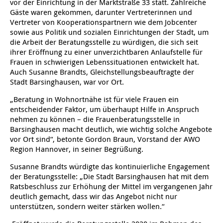
vor der Einrichtung in der Marktstraße 33 statt. Zahlreiche
Gäste waren gekommen, darunter Vertreterinnen und
Ältere Menschen
Online Pflege- und Seniorenberatung
Helfende Hände
Beratungsangebote
Jugendwohnen im Stadtteil
Ortsverein Arnum
Ortsverein Godshorn
Kindertagesstätte Freytagstraße
Kindertagesstätte Elmstraße / Familienzentrum
Kindertagesstätte Pfarrlandplatz
Kindertagesstätte Mühenkamp / Familienzentrum
Life Kinetik
Vertreter von Kooperationspartnern wie dem Jobcenter
sowie aus Politik und sozialen Einrichtungen der Stadt, um
Kindertagesstätte Freudenthalstraße /
Kindertagesstätte Petermannstraße /
die Arbeit der Beratungsstelle zu würdigen, die sich seit
Migration
Pflege und Wohnen
Behördenbegleitung und Formularausfüllhilfe
Ortsverein Barsinghausen
Ortsverein Garbsen
Kindertagesstätte Gehägestraße
Kindertagesstätte Rosenbergstraße
Yoga mit Baby
Familienzentrum
Familienzentrum
ihrer Eröffnung zu einer unverzichtbaren Anlaufstelle für
Frauen in schwierigen Lebenssituationen entwickelt hat.
Kindertagesstätte Gottfried-Keller-Straße /
Kindertagesstätte Schweriner Straße /
Menschen mit Behinderungen
Mehrsprachige Beratung
Berufssprachkurse
Ortsverein Bennigsen
Ortsverein Fuhrberg
Kindertagesstätte Freytagstraße
Hort Salzmannstraße
Yoga in der Schwangerschaft
Auch Susanne Brandts, Gleichstellungsbeauftragte der
Familienzentrum
Familienzentrum
Stadt Barsinghausen, war vor Ort.
Kindertagesstätte Schweriner Straße /
Wegweiser Seniorenkompass
Migrationsberatung für junge Menschen
Ortsverein Bredenbeck
Ortsverein Berenbostel
Kindertagesstätte Große Pranke
Kindertagesstätte Gehägestraße
Stretch und Relax
„Beratung in Wohnortnähe ist für viele Frauen ein
Familienzentrum
entscheidender Faktor, um überhaupt Hilfe in Anspruch
nehmen zu können – die Frauenberatungsstelle in
Infotelefon
Interkulturelle Beratung für ältere Menschen
Ortsverein Burgdorf
Kindertagesstätte Herbartstraße
Kindertagesstätte Gorch-Fock-Straße
Außenstelle Hort Stenhusenstraße
Kindertagesstätte Sylter Weg
Fitness für Frauen
Barsinghausen macht deutlich, wie wichtig solche Angebote
vor Ort sind“, betonte Gordon Braun, Vorstand der AWO
Kindertagesstätte Gottfried-Keller-Straße /
Ortsverein Burgdorf
Kindertagesstätte Hiltrud-Grote-Weg
Region Hannover, in seiner Begrüßung.
Familienzentrum
Susanne Brandts würdigte das kontinuierliche Engagement
Ortsverein Engelbostel-Schulenburg
Krippe Höltystraße
Kindertagesstätte Große Pranke
der Beratungsstelle: „Die Stadt Barsinghausen hat mit dem
Ratsbeschluss zur Erhöhung der Mittel im vergangenen Jahr
deutlich gemacht, dass wir das Angebot nicht nur
Kindertagesstätte Ibykusweg / Familienzentrum
Kindertagesstätte Harenberger Straße
unterstützen, sondern weiter stärken wollen.“
Kindertagesstätte Johannes-Lau-Hof
Kindertagesstätte Herbartstraße