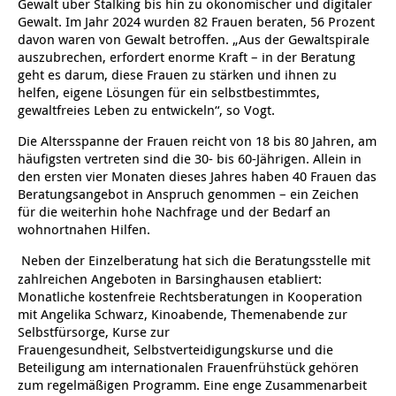
Kindertagesstätte Moorlilienweg /
Gewalt über Stalking bis hin zu ökonomischer und digitaler
Kindertagesstätte Schneiderberg
Offene Sprach-Sprechstunde
Familienzentrum
Gewalt. Im Jahr 2024 wurden 82 Frauen beraten, 56 Prozent
davon waren von Gewalt betroffen. „Aus der Gewaltspirale
Kindertagesstätte Sylter Weg
Kindertagesstätte Mühenkamp / Familienzentrum
auszubrechen, erfordert enorme Kraft – in der Beratung
geht es darum, diese Frauen zu stärken und ihnen zu
helfen, eigene Lösungen für ein selbstbestimmtes,
Kindertagesstätte Petermannstraße /
Kindertagesstätte Tresckowstraße
Familienzentrum
gewaltfreies Leben zu entwickeln“, so Vogt.
Die Altersspanne der Frauen reicht von 18 bis 80 Jahren, am
Kindertagesstätte Voltmerstraße
Kindertagesstätte Pfarrlandplatz
häufigsten vertreten sind die 30- bis 60-Jährigen. Allein in
den ersten vier Monaten dieses Jahres haben 40 Frauen das
Kindertagesstätte Wiehbergstraße
Hör- und Sprachheilkindergarten Ratswiese
Beratungsangebot in Anspruch genommen – ein Zeichen
für die weiterhin hohe Nachfrage und der Bedarf an
wohnortnahen Hilfen.
Kindertagesstätte Rosenbergstraße
Neben der Einzelberatung hat sich die Beratungsstelle mit
zahlreichen Angeboten in Barsinghausen etabliert:
Kindertagesstätte Schneiderberg
Monatliche kostenfreie Rechtsberatungen in Kooperation
mit Angelika Schwarz, Kinoabende, Themenabende zur
Kindertagesstätte Schweriner Straße /
Selbstfürsorge, Kurse zur
Familienzentrum
Frauengesundheit, Selbstverteidigungskurse und die
Beteiligung am internationalen Frauenfrühstück gehören
Kindertagesstätte Sylter Weg
zum regelmäßigen Programm. Eine enge Zusammenarbeit