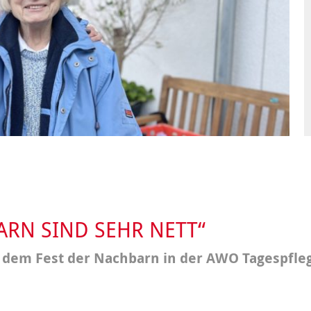
Integrationskurse
enberatung in
Angebote
dorf, Lehrte,
Berufssprachkurse
Wohnen & Pflege
de, Uetze
Kommunikation und
Information & Hilfe
tung für Frauen bei
Teilhabe
licher Gewalt
enhaus in der
on Hannover
angeren- und
angerschafts-
liktberatung
ARN SIND SEHR NETT“
dem Fest der Nachbarn in der AWO Tagespfle