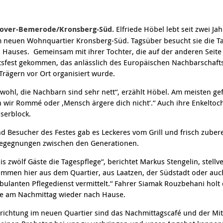
nover-Bemerode/Kronsberg-Süd.
Elfriede Höbel lebt seit zwei Ja
neuen Wohnquartier Kronsberg-Süd. Tagsüber besucht sie die Ta
 Hauses. Gemeinsam mit ihrer Tochter, die auf der anderen Seit
ftsfest gekommen, das anlässlich des Europäischen Nachbarschaf
rägern vor Ort organisiert wurde.
 wohl, die Nachbarn sind sehr nett“, erzählt Höbel. Am meisten gefäl
en wir Rommé oder ‚Mensch ärgere dich nicht‘.“ Auch ihre Enkeltoc
serblock.
d Besucher des Festes gab es Leckeres vom Grill und frisch zuber
Begegnungen zwischen den Generationen.
s zwölf Gäste die Tagespflege“, berichtet Markus Stengelin, stellv
 kommen hier aus dem Quartier, aus Laatzen, der Südstadt oder auc
lanten Pflegedienst vermittelt.“ Fahrer Siamak Rouzbehani holt 
ie am Nachmittag wieder nach Hause.
richtung im neuen Quartier sind das Nachmittagscafé und der Mitt