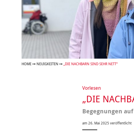
Organigramm
Eltern und Kinder
Frau
Unser Jugendverband
Burg
Unser Leitbild
Eltern
Sehn
Weiterbildung
Geschäftsbericht
Schule
Bera
Wohnen
Freizeiten
häus
Gesundheit & Sport
Frau
Regi
Rat & Hilfe
Schw
Schw
Konf
HOME
NEUIGKEITEN
„DIE NACHBARN SIND SEHR NETT“
Vorlesen
„DIE NACHB
Begegnungen auf 
am 26. Mai 2025 veröffentlicht