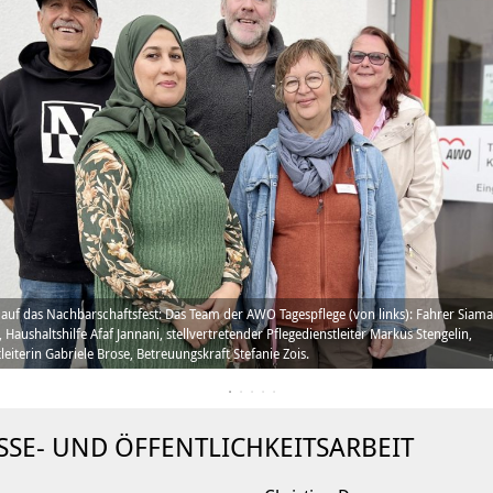
 auf das Nachbarschaftsfest: Das Team der AWO Tagespflege (von links): Fahrer Siam
Haushaltshilfe Afaf Jannani, stellvertretender Pflegedienstleiter Markus Stengelin,
leiterin Gabriele Brose, Betreuungskraft Stefanie Zois.
SSE- UND ÖFFENTLICHKEITSARBEIT