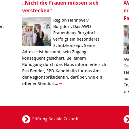
„Nicht die Frauen müssen sich
AW
verstecken“
er
F
Region Hannover/
r,
Burgdorf. Das AWO
Frauenhaus Burgdorf
verfolgt ein besonderes
Schutzkonzept: Seine
Adresse ist bekannt, sein Zugang
konsequent gesichert. Bei einem
AW
Rundgang durch das Haus informierte sich
Os
Eva Bender, SPD-Kandidatin für das Amt
Te
der Regionspräsidentin, darüber, wie ein
au
offener Standort...
En
ST
Stiftung Soziale Zukunft