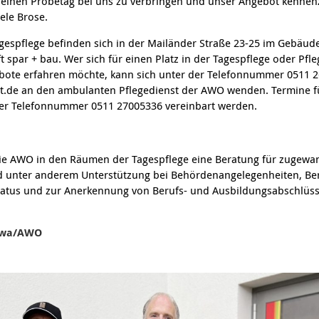
, einen Probetag bei uns zu verbringen und unser Angebot kennen
iele Brose.
gespflege befinden sich in der Mailänder Straße 23-25 im Gebäud
par + bau. Wer sich für einen Platz in der Tagespflege oder Pfleg
bote erfahren möchte, kann sich unter der Telefonnummer 0511 2
t.de an den ambulanten Pflegedienst der AWO wenden. Termine fü
er Telefonnummer 0511 27005336 vereinbart werden.
die AWO in den Räumen der Tagespflege eine Beratung für zugew
nd unter anderem Unterstützung bei Behördenangelegenheiten, Be
tatus und zur Anerkennung von Berufs- und Ausbildungsabschlüss
jawa/AWO