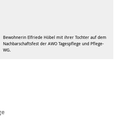
Behördenbegleitung
und Formulare
Betätigung für
ausfüllen
Menschen mit
psychischen
Repair Café
Beeinträchtigungen
Stromsparcheck
Familie
Bewohnerin Elfriede Höbel mit ihrer Tochter auf dem
Nachbarschaftsfest der AWO Tagespflege und Pflege-
Jugendliche
WG.
Ältere Menschen
Migration
Menschen mit
Behinderungen
ge