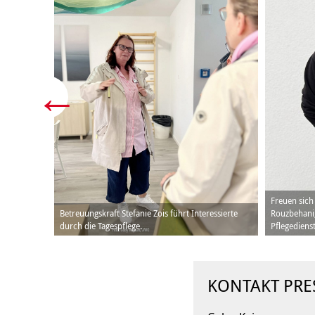
Freuen sich
e, sorgt für
Betreuungskraft Stefanie Zois führt Interessierte
Rouzbehani, 
durch die Tagespflege.
Pflegedienst
KONTAKT PRE