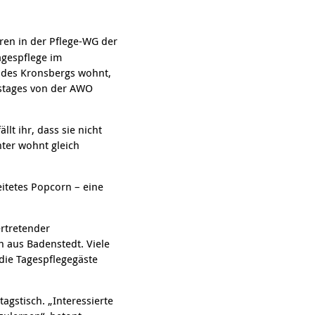
hren in der Pflege-WG der
gespflege im
e des Kronsbergs wohnt,
tstages von der AWO
lt ihr, dass sie nicht
hter wohnt gleich
eitetes Popcorn – eine
ertretender
h aus Badenstedt. Viele
die Tagespflegegäste
agstisch. „Interessierte