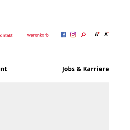
Warenkorb
ontakt
nt
Jobs & Karriere
BERATUNG &
ARBEIT &
BETREUUNG
QUALIFIZIERUNG
Beratung &
Psychosoziale Angebote
Qualifizierung
Gesetzliche Betreuung
Fortbildung
Quartiersmanagement
Beratung für Menschen
n
Schuldnerberatung
mit Schwerbehinderung
im Arbeitsleben