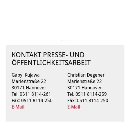
Kindertagesstätte Johannes-Lau-Hof
Kindertagesstätte Herbartstraße
Kindertagesstätte Klaus-Müller-Kilian-Weg /
Kindertagesstätte Hiltrud-Grote-Weg
“Mäuseburg” / Familienzentrum
Kindertagesstätte König-Ludwig-Straße
Kindertagesstätte Ibykusweg / Familienzentrum
Kindertagesstätte Langes Feld “Deisterspatzen”
Kindertagesstätte Johannes-Lau-Hof
KONTAKT PRESSE- UND
ÖFFENTLICHKEITSARBEIT
Kindertagesstätte Moorlilienweg /
Kindertagesstätte Kapellenbrink /
Familienzentrum
Familienzentrum
Gaby Kujawa
Christian Degener
Kindertagesstätte Petermannstraße /
Kindertagesstätte Klaus-Müller-Kilian-Weg /
Marienstraße 22
Marienstraße 22
Familienzentrum
“Mäuseburg” / Familienzentrum
30171 Hannover
30171 Hannover
Tel. 0511 8114-261
Tel. 0511 8114-259
Kindertagesstätte Pfarrlandplatz
Kindertagesstätte König-Ludwig-Straße
Fax: 0511 8114-250
Fax: 0511 8114-250
E-Mail
E-Mail
Kindertagesstätte Rosenbergstraße
Kindertagesstätte Langes Feld “Deisterspatzen”
Krippe Schleswiger Straße
Kindertagesstätte Levester Straße