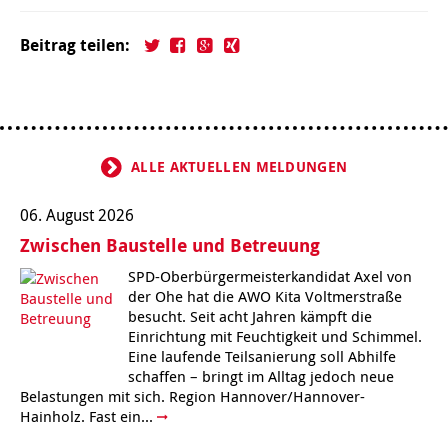
Kindertagesstätte Moorlilienweg /
Kindertagesstätte Schneiderberg
Offene Sprach-Sprechstunde
Familienzentrum
Beitrag teilen:
Kindertagesstätte Sylter Weg
Kindertagesstätte Mühenkamp / Familienzentrum
Kindertagesstätte Petermannstraße /
Kindertagesstätte Tresckowstraße
Familienzentrum
ALLE AKTUELLEN MELDUNGEN
Kindertagesstätte Voltmerstraße
Kindertagesstätte Pfarrlandplatz
06. August 2026
Kindertagesstätte Wiehbergstraße
Hör- und Sprachheilkindergarten Ratswiese
Zwischen Baustelle und Betreuung
SPD-Oberbürgermeisterkandidat Axel von
Kindertagesstätte Rosenbergstraße
der Ohe hat die AWO Kita Voltmerstraße
besucht. Seit acht Jahren kämpft die
Einrichtung mit Feuchtigkeit und Schimmel.
Kindertagesstätte Schneiderberg
Eine laufende Teilsanierung soll Abhilfe
schaffen – bringt im Alltag jedoch neue
Kindertagesstätte Schweriner Straße /
Belastungen mit sich. Region Hannover/Hannover-
Familienzentrum
Hainholz. Fast ein...
Kindertagesstätte Sylter Weg