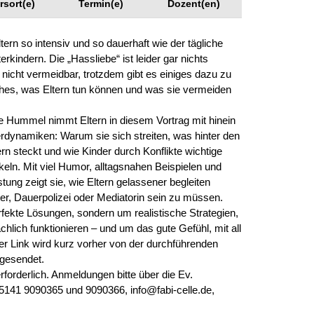
enhaus in der
rsort(e)
Termin(e)
Dozent(en)
on Hannover
angeren- und
rn so intensiv und so dauerhaft wie der tägliche
angerschafts-
liktberatung
rkindern. Die „Hassliebe“ ist leider gar nichts
icht vermeidbar, trotzdem gibt es einiges dazu zu
es, was Eltern tun können und was sie vermeiden
e Hummel nimmt Eltern in diesem Vortrag mit hinein
erdynamiken: Warum sie sich streiten, was hinter den
n steckt und wie Kinder durch Konflikte wichtige
keln. Mit viel Humor, alltagsnahen Beispielen und
tung zeigt sie, wie Eltern gelassener begleiten
er, Dauerpolizei oder Mediatorin sein zu müssen.
rfekte Lösungen, sondern um realistische Strategien,
chlich funktionieren – und um das gute Gefühl, mit all
Der Link wird kurz vorher von der durchführenden
ugesendet.
rforderlich. Anmeldungen bitte über die Ev.
 05141 9090365 und 9090366, info@fabi-celle.de,