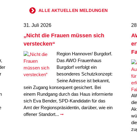
ALLE AKTUELLEN MELDUNGEN
31. Juli 2026
28
„Nicht die Frauen müssen sich
AW
verstecken“
er
Fa
Region Hannover/ Burgdorf.
,
Das AWO Frauenhaus
der
Burgdorf verfolgt ein
r
besonderes Schutzkonzept:
Seine Adresse ist bekannt,
sein Zugang konsequent gesichert. Bei
n
einem Rundgang durch das Haus informierte
AW
sich Eva Bender, SPD-Kandidatin für das
di
e
Amt der Regionspräsidentin, darüber, wie ein
Ak
offener Standort...
wü
di
zu