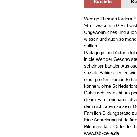
Gesundheit & Sport
Frau
Kursinfo
Ku
Regi
Rat & Hilfe
Schw
Wenige Themen fordern Elte
Schw
Konf
Streit zwischen Geschwiste
Ungewöhnliches und auch n
wissen und auch so manch
sollten.
Pädagogin und Autorin Ink
in die Welt der Geschwist
scheinbar banalen Auslöser
soziale Fähigkeiten entwic
einer großen Portion Entlas
können, ohne Schiedsricht
Dabei geht es nicht um pe
die im Familienchaos tatsä
dem nicht allein zu sein. 
Familien-Bildungsstätte z
Eine Anmeldung ist dafür e
Bildungsstätte Celle, Tel.
www.fabi-celle.de