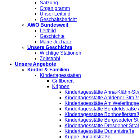
Satzung
Organigramm
Unser Leitbild
Geschäftsbericht
AWO Bundesweit
Leitbild
Geschichte
Marie Juchacz
Unsere Geschichte
Wichtige Stationen
Zeitstrahl
Unsere Angebote
Kinder & Familien
Kindertagesstätten
Griffbereit
Krippen
Kindertagesstätte Anna-Klähn-Str
Kindertagesstätte Ahldener Straß
Kindertagesstätte Am Weferlings
Kindertagesstätte Bergfeldstraße
Kindertagesstätte Bonhoefferstra
Kindertagesstätte Burgwedeler S
Kindertagesstätte Dresdener Stra
Kindertagesstätte Dunantstraße
Krippe Dunantstraße