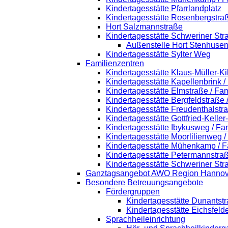
Kindertagesstätte Pfarrlandplatz
Kindertagesstätte Rosenbergstra
Hort Salzmannstraße
Kindertagesstätte Schweriner Str
Außenstelle Hort Stenhusen
Kindertagesstätte Sylter Weg
Familienzentren
Kindertagesstätte Klaus-Müller-K
Kindertagesstätte Kapellenbrink 
Kindertagesstätte Elmstraße / Fa
Kindertagesstätte Bergfeldstraße
Kindertagesstätte Freudenthalstr
Kindertagesstätte Gottfried-Kelle
Kindertagesstätte Ibykusweg / Fa
Kindertagesstätte Moorlilienweg 
Kindertagesstätte Mühenkamp / F
Kindertagesstätte Petermannstraß
Kindertagesstätte Schweriner Str
Ganztagsangebot AWO Region Hannov
Besondere Betreuungsangebote
Fördergruppen
Kindertagesstätte Dunantst
Kindertagesstätte Eichsfeld
Sprachheileinrichtung