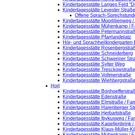
Kindertagesstätte Langes Feld “D
Kindertagesstätte Levester Straß
Offene Sprach-Sprechstund
Kindertagesstätte Moorlilienweg 
Kindertagesstätte Mühenkamp / F
Kindertagesstätte Petermannstraß
Kindertagesstätte Pfarrlandplatz
Hör- und Sprachheilkindergarten
Kindertagesstätte Rosenbergstra
Kindertagesstätte Schneiderberg
Kindertagesstätte Schweriner Str
Kindertagesstätte Sylter Weg
Kindertagesstätte Tresckowstraß
Kindertagesstätte Voltmerstraße
Kindertagesstätte Wiehbergstraß
Hort
Kindertagesstätte Bonhoefferstra
Kindertagesstätte Edenstraße
Kindertagesstätte Elmstraße / Fa
Kindertagesstätte Harenberger St
Kindertagesstätte Herbartstraße
Kindertagesstätte Ibykusweg / Fa
Kindertagesstätte Kapellenbrink 
Kindertagesstätte Klaus-Müller-K
Kindertagesstätte Mühenkamp / F