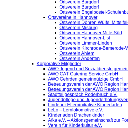
Ortsverein Burgdorf
Ortsverein Burgdorf
Ortsverein Engelbostel-Schulenb
Ortsvereine in Hannover
Ortsverein Döhren Wülfel Mittelfel
Ortsverein Misburg
Ortsverein Hannover Mitte-Süd
Ortsverein Hannover-List
Ortsverein Limmer-Linden
Ortsverein Kirchrode-Bemerode-
Ortsverein Ahlem
Ortsverein Anderten
Korporative Mitglieder
AWO Jugend und Sozialdienste gemei
AWO CAT Catering Service GmbH
AWO Gehrden gemeinnützige GmbH
Betreuungsverein der AWO Region Ha
Betreuungsverein der AWO Region Ha
Stadtteilgespräch Roderbruch e.V.
Jugendpflege und Jugenderholungsve
Lindener Elterninitiative Kinderladen
LeLo – Lernlokomotive e.V.
Kinderladen Drachenkinder
Afka e.V. – Aktionsgemeinschaft zur För
Verein für Kinderkultur e.V.