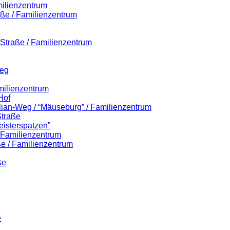
milienzentrum
aße / Familienzentrum
r-Straße / Familienzentrum
Weg
milienzentrum
Hof
ilian-Weg / “Mäuseburg” / Familienzentrum
Straße
eisterspatzen”
/ Familienzentrum
e / Familienzentrum
ße
e
e