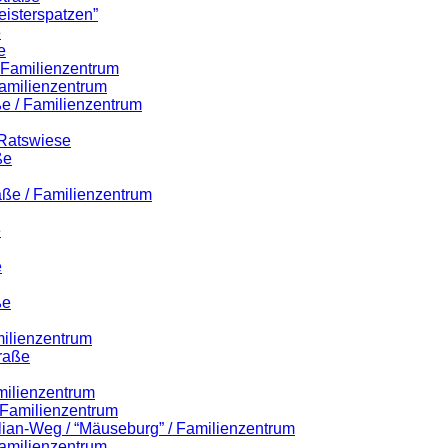
eisterspatzen”
e
e
/ Familienzentrum
amilienzentrum
e / Familienzentrum
 Ratswiese
ße
aße / Familienzentrum
e
e
ße
milienzentrum
raße
milienzentrum
/ Familienzentrum
ilian-Weg / “Mäuseburg” / Familienzentrum
amilienzentrum