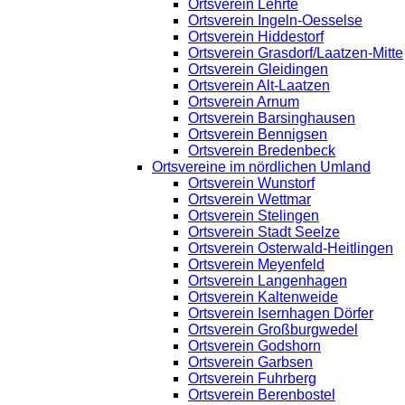
Ortsverein Lehrte
Ortsverein Ingeln-Oesselse
Ortsverein Hiddestorf
Ortsverein Grasdorf/Laatzen-Mitte
Ortsverein Gleidingen
Ortsverein Alt-Laatzen
Ortsverein Arnum
Ortsverein Barsinghausen
Ortsverein Bennigsen
Ortsverein Bredenbeck
Ortsvereine im nördlichen Umland
Ortsverein Wunstorf
Ortsverein Wettmar
Ortsverein Stelingen
Ortsverein Stadt Seelze
Ortsverein Osterwald-Heitlingen
Ortsverein Meyenfeld
Ortsverein Langenhagen
Ortsverein Kaltenweide
Ortsverein Isernhagen Dörfer
Ortsverein Großburgwedel
Ortsverein Godshorn
Ortsverein Garbsen
Ortsverein Fuhrberg
Ortsverein Berenbostel