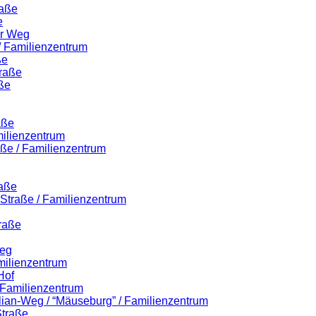
raße
e
er Weg
 / Familienzentrum
ße
traße
ße
aße
milienzentrum
aße / Familienzentrum
raße
r-Straße / Familienzentrum
raße
Weg
milienzentrum
Hof
/ Familienzentrum
ilian-Weg / “Mäuseburg” / Familienzentrum
Straße