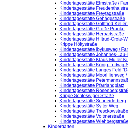
Kindertagesstätte Elmstraße / Fa
Kindertagesstätte Freudenthalstr
Kindertagesstätte Freytagstraße
Kindertagesstätte Gehägestraße
Kindertagesstätte Gottfried-Kelle
Kindertagesstätte Große Pranke
Kindertagesstätte Herbartstraße
Kindertagesstätte Hiltrud-Grote-
Krippe Höltystraße
Kindertagesstätte Ibykusweg / Fa
Kindertagesstätte Johannes-Lau-
Kindertagesstätte Klaus-Müller-K
Kindertagesstätte König-Ludwig-
Kindertagesstätte Langes Feld “D
Kindertagesstätte Moorlilienweg 
Kindertagesstätte Petermannstraß
Kindertagesstätte Pfarrlandplatz
Kindertagesstätte Rosenbergstra
Krippe Schleswiger Straße
Kindertagesstätte Schneiderberg
Kindertagesstätte Sylter Weg
Kindertagesstätte Tresckowstraß
Kindertagesstätte Voltmerstraße
Kindertagesstätte Wiehbergstraß
Kindergärten