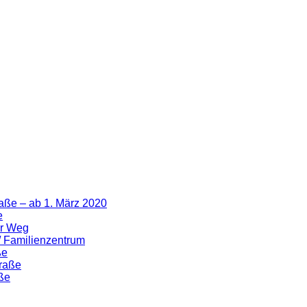
aße – ab 1. März 2020
e
er Weg
 / Familienzentrum
ße
traße
ße