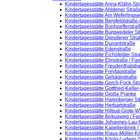
Kindertagesstätte Anna-Klähn-St
Kindertagesstätte Ahldener Straß
Kindertagesstätte Am Weferlings
Kindertagesstätte Bergfeldstraße
Kindertagesstätte Bonhoefferstra
Kindertagesstätte Burgwedeler S
Kindertagesstätte Dresdener Stra
Kindertagesstätte Dunantstraße
Kindertagesstätte Edenstraße
Kindertagesstätte Eichsfelder Str
Kindertagesstätte Elmstraße / Fa
Kindertagesstätte Freudenthalstr
Kindertagesstätte Freytagstraße
Kindertagesstätte Gehägestraße
Kindertagesstätte Gorch-Fock-St
Kindertagesstätte Gottfried-Kelle
Kindertagesstätte Große Pranke
Kindertagesstätte Harenberger St
Kindertagesstätte Herbartstraße
Kindertagesstätte Hiltrud-Grote-
Kindertagesstätte Ibykusweg / Fa
Kindertagesstätte Johannes-Lau-
Kindertagesstätte Kapellenbrink 
Kindertagesstätte Klaus-Müller-K
Kindertagesstätte König-Ludwig-