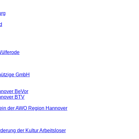
urg
d
Wülferode
nützige GmbH
nnover BeVor
nnover BTV
rein der AWO Region Hannover
derung der Kultur Arbeitsloser