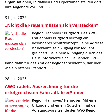
Organisationen, Initiativen und Expertinnen stellten dort
Kindertagesstätte Moorlilienweg /
ihre Angebote vor und...
Kindertagesstätte Schneiderberg
Offene Sprach-Sprechstunde
Familienzentrum
31. Juli 2026
Kindertagesstätte Sylter Weg
Kindertagesstätte Mühenkamp / Familienzentrum
„Nicht die Frauen müssen sich verstecken“
Kindertagesstätte Petermannstraße /
Region Hannover/ Burgdorf. Das AWO
Kindertagesstätte Tresckowstraße
Familienzentrum
Frauenhaus Burgdorf verfolgt ein
besonderes Schutzkonzept: Seine Adresse
Kindertagesstätte Voltmerstraße
Kindertagesstätte Pfarrlandplatz
ist bekannt, sein Zugang konsequent
gesichert. Bei einem Rundgang durch das
Haus informierte sich Eva Bender, SPD-
Kindertagesstätte Wiehbergstraße
Hör- und Sprachheilkindergarten Ratswiese
Kandidatin für das Amt der Regionspräsidentin, darüber,
wie ein offener Standort...
Kindertagesstätte Rosenbergstraße
28. Juli 2026
Kindertagesstätte Schneiderberg
AWO radelt: Auszeichnung für die
erfolgreichsten Fahrradfahrer*innen
Kindertagesstätte Schweriner Straße /
Familienzentrum
Region Hannover/ Hannover. Mit einer
Urkunde und einem Gutschein hat der
Kindertagesstätte Sylter Weg
Vorstandsvorsitzende der AWO Region