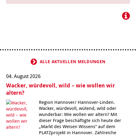
Kindertagesstätte Johannes-Lau-Hof
Kindertagesstätte Herbartstraße
Kindertagesstätte Klaus-Müller-Kilian-Weg /
Kindertagesstätte Hiltrud-Grote-Weg
“Mäuseburg” / Familienzentrum
Kindertagesstätte König-Ludwig-Straße
Kindertagesstätte Ibykusweg / Familienzentrum
Kindertagesstätte Langes Feld “Deisterspatzen”
Kindertagesstätte Johannes-Lau-Hof
ALLE AKTUELLEN MELDUNGEN
Kindertagesstätte Moorlilienweg /
Kindertagesstätte Kapellenbrink /
Familienzentrum
Familienzentrum
04. August 2026
Kindertagesstätte Petermannstraße /
Kindertagesstätte Klaus-Müller-Kilian-Weg /
Wacker, würdevoll, wild – wie wollen wir
Familienzentrum
“Mäuseburg” / Familienzentrum
altern?
Kindertagesstätte Pfarrlandplatz
Kindertagesstätte König-Ludwig-Straße
Region Hannover/ Hannover-Linden.
Wacker, würdevoll, wütend, wild oder
wunderbar: Wie wollen wir altern? Mit
Kindertagesstätte Rosenbergstraße
Kindertagesstätte Langes Feld “Deisterspatzen”
dieser Frage beschäftigte sich heute der
„Markt des Weisen Wissens“ auf dem
Krippe Schleswiger Straße
Kindertagesstätte Levester Straße
PLATZprojekt in Hannover. Zahlreiche