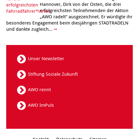
Hannover, Dirk von der Osten, die drei
erfolgreichsten Teilnehmenden der Aktion
Kindertagesstätte Tresckowstraße
„AWO radelt“ ausgezeichnet. Er würdigte ihr
besonderes Engagement beim diesjährigen STADTRADELN
Kindertagesstätte Voltmerstraße
und dankte zugleich...
Kindertagesstätte Wiehbergstraße
Unser Newsletter
Stiftung Soziale Zukunft
AWO rennt
AWO ImPuls
Kontakt
Datenschutz
Sitemap