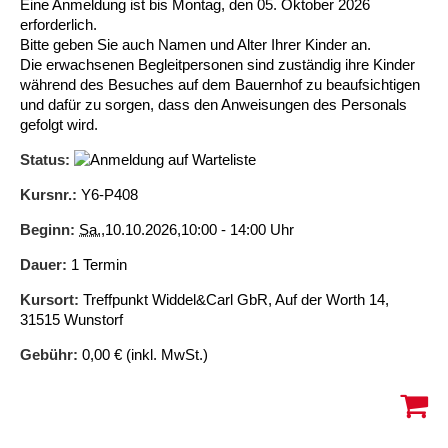
Eine Anmeldung ist bis Montag, den 05. Oktober 2026
erforderlich.
Ältere Menschen
Online Pflege- und Seniorenberatung
Helfende Hände
Beratungsangebote
Jugendwohnen im Stadtteil
Ortsverein Arnum
Ortsverein Godshorn
Kindertagesstätte Freytagstraße
Kindertagesstätte Elmstraße / Familienzentrum
Kindertagesstätte Pfarrlandplatz
Kindertagesstätte Mühenkamp / Familienzentrum
Life Kinetik
Bitte geben Sie auch Namen und Alter Ihrer Kinder an.
Die erwachsenen Begleitpersonen sind zuständig ihre Kinder
Kindertagesstätte Freudenthalstraße /
Kindertagesstätte Petermannstraße /
während des Besuches auf dem Bauernhof zu beaufsichtigen
Migration
Pflege und Wohnen
Behördenbegleitung und Formularausfüllhilfe
Ortsverein Barsinghausen
Ortsverein Garbsen
Kindertagesstätte Gehägestraße
Kindertagesstätte Rosenbergstraße
Yoga mit Baby
Familienzentrum
Familienzentrum
und dafür zu sorgen, dass den Anweisungen des Personals
gefolgt wird.
Kindertagesstätte Gottfried-Keller-Straße /
Kindertagesstätte Schweriner Straße /
Menschen mit Behinderungen
Mehrsprachige Beratung
Berufssprachkurse
Ortsverein Bennigsen
Ortsverein Fuhrberg
Kindertagesstätte Freytagstraße
Hort Salzmannstraße
Yoga in der Schwangerschaft
Familienzentrum
Familienzentrum
Status:
Kindertagesstätte Schweriner Straße /
Wegweiser Seniorenkompass
Migrationsberatung für junge Menschen
Ortsverein Bredenbeck
Ortsverein Berenbostel
Kindertagesstätte Große Pranke
Kindertagesstätte Gehägestraße
Stretch und Relax
Kursnr.:
Y6-P408
Familienzentrum
Beginn:
Sa.
,10.10.2026,10:00 - 14:00 Uhr
Infotelefon
Interkulturelle Beratung für ältere Menschen
Ortsverein Burgdorf
Kindertagesstätte Herbartstraße
Kindertagesstätte Gorch-Fock-Straße
Außenstelle Hort Stenhusenstraße
Kindertagesstätte Sylter Weg
Fitness für Frauen
Dauer:
1 Termin
Kindertagesstätte Gottfried-Keller-Straße /
Ortsverein Burgdorf
Kindertagesstätte Hiltrud-Grote-Weg
Kursort:
Treffpunkt Widdel&Carl GbR, Auf der Worth 14,
Familienzentrum
31515 Wunstorf
Ortsverein Engelbostel-Schulenburg
Krippe Höltystraße
Kindertagesstätte Große Pranke
Gebühr:
0,00 € (inkl. MwSt.)
Kindertagesstätte Ibykusweg / Familienzentrum
Kindertagesstätte Harenberger Straße