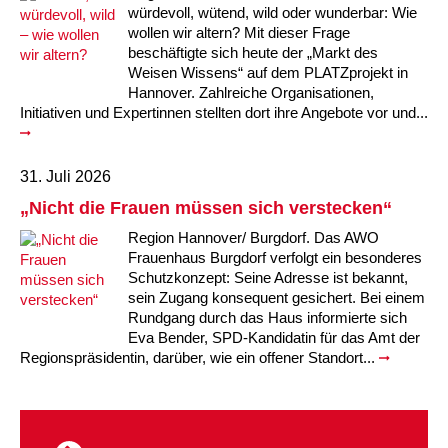
Kindertagesstätte Moorlilienweg /
Kindertagesstätte Schneiderberg
Offene Sprach-Sprechstunde
würdevoll, wütend, wild oder wunderbar: Wie
Familienzentrum
wollen wir altern? Mit dieser Frage
beschäftigte sich heute der „Markt des
Kindertagesstätte Sylter Weg
Kindertagesstätte Mühenkamp / Familienzentrum
Weisen Wissens“ auf dem PLATZprojekt in
Hannover. Zahlreiche Organisationen,
Kindertagesstätte Petermannstraße /
Initiativen und Expertinnen stellten dort ihre Angebote vor und...
Kindertagesstätte Tresckowstraße
Familienzentrum
Kindertagesstätte Voltmerstraße
Kindertagesstätte Pfarrlandplatz
31. Juli 2026
„Nicht die Frauen müssen sich verstecken“
Kindertagesstätte Wiehbergstraße
Hör- und Sprachheilkindergarten Ratswiese
Region Hannover/ Burgdorf. Das AWO
Frauenhaus Burgdorf verfolgt ein besonderes
Kindertagesstätte Rosenbergstraße
Schutzkonzept: Seine Adresse ist bekannt,
sein Zugang konsequent gesichert. Bei einem
Rundgang durch das Haus informierte sich
Kindertagesstätte Schneiderberg
Eva Bender, SPD-Kandidatin für das Amt der
Regionspräsidentin, darüber, wie ein offener Standort...
Kindertagesstätte Schweriner Straße /
Familienzentrum
Kindertagesstätte Sylter Weg