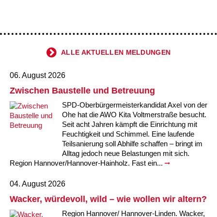
Kindertagesstätte Johannes-Lau-Hof
Kindertagesstätte Herbartstraße
Kindertagesstätte Klaus-Müller-Kilian-Weg /
Kindertagesstätte Hiltrud-Grote-Weg
“Mäuseburg” / Familienzentrum
Kindertagesstätte König-Ludwig-Straße
Kindertagesstätte Ibykusweg / Familienzentrum
ALLE AKTUELLEN MELDUNGEN
Kindertagesstätte Langes Feld “Deisterspatzen”
Kindertagesstätte Johannes-Lau-Hof
06. August 2026
Zwischen Baustelle und Betreuung
Kindertagesstätte Moorlilienweg /
Kindertagesstätte Kapellenbrink /
Familienzentrum
Familienzentrum
SPD-Oberbürgermeisterkandidat Axel von der
Ohe hat die AWO Kita Voltmerstraße besucht.
Kindertagesstätte Petermannstraße /
Kindertagesstätte Klaus-Müller-Kilian-Weg /
Seit acht Jahren kämpft die Einrichtung mit
Familienzentrum
“Mäuseburg” / Familienzentrum
Feuchtigkeit und Schimmel. Eine laufende
Teilsanierung soll Abhilfe schaffen – bringt im
Kindertagesstätte Pfarrlandplatz
Kindertagesstätte König-Ludwig-Straße
Alltag jedoch neue Belastungen mit sich.
Region Hannover/Hannover-Hainholz. Fast ein...
Kindertagesstätte Rosenbergstraße
Kindertagesstätte Langes Feld “Deisterspatzen”
04. August 2026
Krippe Schleswiger Straße
Kindertagesstätte Levester Straße
Wacker, würdevoll, wild – wie wollen wir altern?
Region Hannover/ Hannover-Linden. Wacker,