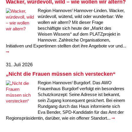
Kindertagesstätte Johannes-Lau-Hof
Kindertagesstätte Herbartstraße
Wacker, würdevoll, wild – wie wollen wir altern?
Region Hannover/ Hannover-Linden. Wacker,
Kindertagesstätte Klaus-Müller-Kilian-Weg /
Kindertagesstätte Hiltrud-Grote-Weg
würdevoll, wütend, wild oder wunderbar: Wie
“Mäuseburg” / Familienzentrum
wollen wir altern? Mit dieser Frage
beschäftigte sich heute der „Markt des
Kindertagesstätte König-Ludwig-Straße
Kindertagesstätte Ibykusweg / Familienzentrum
Weisen Wissens“ auf dem PLATZprojekt in
Hannover. Zahlreiche Organisationen,
Kindertagesstätte Langes Feld “Deisterspatzen”
Kindertagesstätte Johannes-Lau-Hof
Initiativen und Expertinnen stellten dort ihre Angebote vor und...
Kindertagesstätte Moorlilienweg /
Kindertagesstätte Kapellenbrink /
Familienzentrum
Familienzentrum
31. Juli 2026
Kindertagesstätte Petermannstraße /
Kindertagesstätte Klaus-Müller-Kilian-Weg /
„Nicht die Frauen müssen sich verstecken“
Familienzentrum
“Mäuseburg” / Familienzentrum
Region Hannover/ Burgdorf. Das AWO
Frauenhaus Burgdorf verfolgt ein besonderes
Kindertagesstätte Pfarrlandplatz
Kindertagesstätte König-Ludwig-Straße
Schutzkonzept: Seine Adresse ist bekannt,
sein Zugang konsequent gesichert. Bei einem
Kindertagesstätte Rosenbergstraße
Kindertagesstätte Langes Feld “Deisterspatzen”
Rundgang durch das Haus informierte sich
Eva Bender, SPD-Kandidatin für das Amt der
Regionspräsidentin, darüber, wie ein offener Standort...
Krippe Schleswiger Straße
Kindertagesstätte Levester Straße