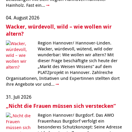
Hainholz. Fast ein...
Kindertagesstätte Moorlilienweg /
Kindertagesstätte Schneiderberg
Offene Sprach-Sprechstunde
Familienzentrum
04. August 2026
Kindertagesstätte Sylter Weg
Kindertagesstätte Mühenkamp / Familienzentrum
Wacker, würdevoll, wild – wie wollen wir
altern?
Kindertagesstätte Petermannstraße /
Kindertagesstätte Tresckowstraße
Familienzentrum
Region Hannover/ Hannover-Linden.
Wacker, würdevoll, wütend, wild oder
Kindertagesstätte Voltmerstraße
Kindertagesstätte Pfarrlandplatz
wunderbar: Wie wollen wir altern? Mit
dieser Frage beschäftigte sich heute der
„Markt des Weisen Wissens“ auf dem
Kindertagesstätte Wiehbergstraße
Hör- und Sprachheilkindergarten Ratswiese
PLATZprojekt in Hannover. Zahlreiche
Organisationen, Initiativen und Expertinnen stellten dort
ihre Angebote vor und...
Kindertagesstätte Rosenbergstraße
31. Juli 2026
Kindertagesstätte Schneiderberg
„Nicht die Frauen müssen sich verstecken“
Kindertagesstätte Schweriner Straße /
Region Hannover/ Burgdorf. Das AWO
Familienzentrum
Frauenhaus Burgdorf verfolgt ein
besonderes Schutzkonzept: Seine Adresse
Kindertagesstätte Sylter Weg