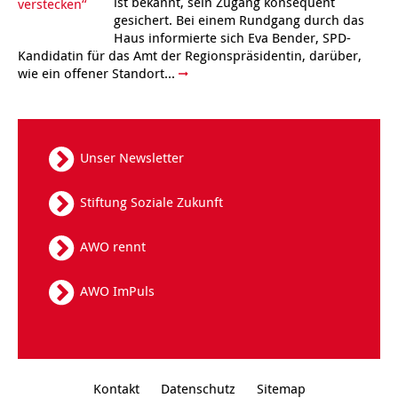
ist bekannt, sein Zugang konsequent
gesichert. Bei einem Rundgang durch das
Kindertagesstätte Tresckowstraße
Haus informierte sich Eva Bender, SPD-
Kandidatin für das Amt der Regionspräsidentin, darüber,
wie ein offener Standort...
Kindertagesstätte Voltmerstraße
Kindertagesstätte Wiehbergstraße
Unser Newsletter
Stiftung Soziale Zukunft
AWO rennt
AWO ImPuls
Kontakt
Datenschutz
Sitemap