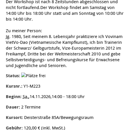
Der Workshop ist nach 8 Zeitstunden abgeschlossen und
Jugendliche
Verein für Kinderkultur e.V.
Familienberatungsstelle
Infotelefon
Wohnen für Alleinerziehende
Ortsverein Alt-Laatzen
Ortsverein Großburgwedel
Kindertagesstätte Eichsfelder Straße
Kindertagesstätte Mühenkamp / Familienzentrum
Qi Gong
werden!
Familienzentrum
Familienzentrum
Betreuer
nicht fortlaufend.Der Workshop findet am Samstag von
14:00 Uhr bis 18:00 Uhr statt und am Sonntag von 10:00 Uhr
Ältere Menschen
Online Pflege- und Seniorenberatung
Helfende Hände
Beratungsangebote
Jugendwohnen im Stadtteil
Ortsverein Arnum
Ortsverein Godshorn
Kindertagesstätte Freytagstraße
Kindertagesstätte Elmstraße / Familienzentrum
Kindertagesstätte Pfarrlandplatz
Kindertagesstätte Mühenkamp / Familienzentrum
Life Kinetik
bis 14:00 Uhr.
Kindertagesstätte Freudenthalstraße /
Kindertagesstätte Petermannstraße /
Zu meiner Person:
Migration
Pflege und Wohnen
Behördenbegleitung und Formularausfüllhilfe
Ortsverein Barsinghausen
Ortsverein Garbsen
Kindertagesstätte Gehägestraße
Kindertagesstätte Rosenbergstraße
Yoga mit Baby
Familienzentrum
Familienzentrum
Jg. 1980, Seit meinem 8. Lebensjahr praktiziere ich Vovinam
VietVo-Dao (Vietnamesische Kampfkunst), ich bin Trainerin
Kindertagesstätte Gottfried-Keller-Straße /
Kindertagesstätte Schweriner Straße /
Menschen mit Behinderungen
Mehrsprachige Beratung
Berufssprachkurse
Ortsverein Bennigsen
Ortsverein Fuhrberg
Kindertagesstätte Freytagstraße
Hort Salzmannstraße
Yoga in der Schwangerschaft
der Schwarz/ Gelbgurtstufe, Vize-Europameisterin 2012 im
Familienzentrum
Familienzentrum
Freikampf, Dritte bei der Weltmeisterschaft 2010 und gebe
Kindertagesstätte Schweriner Straße /
Selbstverteidigungs- und Befreiungskurse für Erwachsene
Wegweiser Seniorenkompass
Migrationsberatung für junge Menschen
Ortsverein Bredenbeck
Ortsverein Berenbostel
Kindertagesstätte Große Pranke
Kindertagesstätte Gehägestraße
Stretch und Relax
Familienzentrum
und Jugendliche und Senioren.
Status:
Infotelefon
Interkulturelle Beratung für ältere Menschen
Ortsverein Burgdorf
Kindertagesstätte Herbartstraße
Kindertagesstätte Gorch-Fock-Straße
Außenstelle Hort Stenhusenstraße
Kindertagesstätte Sylter Weg
Fitness für Frauen
Kursnr.:
Y1-M223
Kindertagesstätte Gottfried-Keller-Straße /
Ortsverein Burgdorf
Kindertagesstätte Hiltrud-Grote-Weg
Familienzentrum
Beginn:
Sa.
,14.11.2026,14:00 - 18:00 Uhr
Ortsverein Engelbostel-Schulenburg
Krippe Höltystraße
Kindertagesstätte Große Pranke
Dauer:
2 Termine
Kursort:
Deisterstraße 85A/Bewegungsraum
Kindertagesstätte Ibykusweg / Familienzentrum
Kindertagesstätte Harenberger Straße
Gebühr:
120,00 € (inkl. MwSt.)