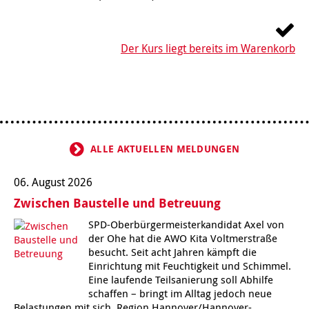
Kindertagesstätte Johannes-Lau-Hof
Kindertagesstätte Herbartstraße
Kindertagesstätte Klaus-Müller-Kilian-Weg /
Der Kurs liegt bereits im Warenkorb
Kindertagesstätte Hiltrud-Grote-Weg
“Mäuseburg” / Familienzentrum
Kindertagesstätte König-Ludwig-Straße
Kindertagesstätte Ibykusweg / Familienzentrum
Kindertagesstätte Langes Feld “Deisterspatzen”
Kindertagesstätte Johannes-Lau-Hof
Kindertagesstätte Moorlilienweg /
Kindertagesstätte Kapellenbrink /
ALLE AKTUELLEN MELDUNGEN
Familienzentrum
Familienzentrum
06. August 2026
Kindertagesstätte Petermannstraße /
Kindertagesstätte Klaus-Müller-Kilian-Weg /
Familienzentrum
“Mäuseburg” / Familienzentrum
Zwischen Baustelle und Betreuung
SPD-Oberbürgermeisterkandidat Axel von
Kindertagesstätte Pfarrlandplatz
Kindertagesstätte König-Ludwig-Straße
der Ohe hat die AWO Kita Voltmerstraße
besucht. Seit acht Jahren kämpft die
Kindertagesstätte Rosenbergstraße
Kindertagesstätte Langes Feld “Deisterspatzen”
Einrichtung mit Feuchtigkeit und Schimmel.
Eine laufende Teilsanierung soll Abhilfe
schaffen – bringt im Alltag jedoch neue
Krippe Schleswiger Straße
Kindertagesstätte Levester Straße
Belastungen mit sich. Region Hannover/Hannover-