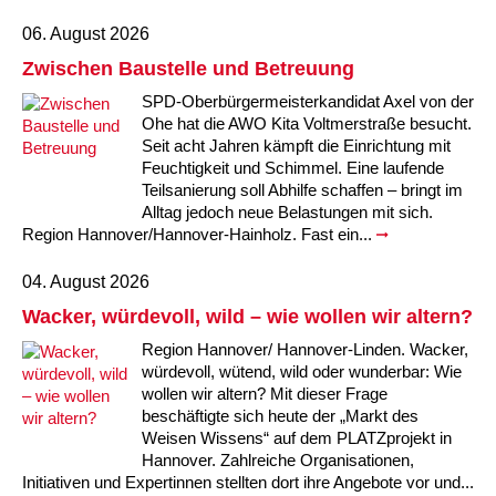
Kindertagesstätte Johannes-Lau-Hof
Kindertagesstätte Herbartstraße
06. August 2026
Kindertagesstätte Klaus-Müller-Kilian-Weg /
Kindertagesstätte Hiltrud-Grote-Weg
Zwischen Baustelle und Betreuung
“Mäuseburg” / Familienzentrum
SPD-Oberbürgermeisterkandidat Axel von der
Kindertagesstätte König-Ludwig-Straße
Kindertagesstätte Ibykusweg / Familienzentrum
Ohe hat die AWO Kita Voltmerstraße besucht.
Seit acht Jahren kämpft die Einrichtung mit
Feuchtigkeit und Schimmel. Eine laufende
Kindertagesstätte Langes Feld “Deisterspatzen”
Kindertagesstätte Johannes-Lau-Hof
Teilsanierung soll Abhilfe schaffen – bringt im
Alltag jedoch neue Belastungen mit sich.
Kindertagesstätte Moorlilienweg /
Kindertagesstätte Kapellenbrink /
Region Hannover/Hannover-Hainholz. Fast ein...
Familienzentrum
Familienzentrum
Kindertagesstätte Petermannstraße /
Kindertagesstätte Klaus-Müller-Kilian-Weg /
04. August 2026
Familienzentrum
“Mäuseburg” / Familienzentrum
Wacker, würdevoll, wild – wie wollen wir altern?
Kindertagesstätte Pfarrlandplatz
Kindertagesstätte König-Ludwig-Straße
Region Hannover/ Hannover-Linden. Wacker,
würdevoll, wütend, wild oder wunderbar: Wie
wollen wir altern? Mit dieser Frage
Kindertagesstätte Rosenbergstraße
Kindertagesstätte Langes Feld “Deisterspatzen”
beschäftigte sich heute der „Markt des
Weisen Wissens“ auf dem PLATZprojekt in
Krippe Schleswiger Straße
Kindertagesstätte Levester Straße
Hannover. Zahlreiche Organisationen,
Initiativen und Expertinnen stellten dort ihre Angebote vor und...