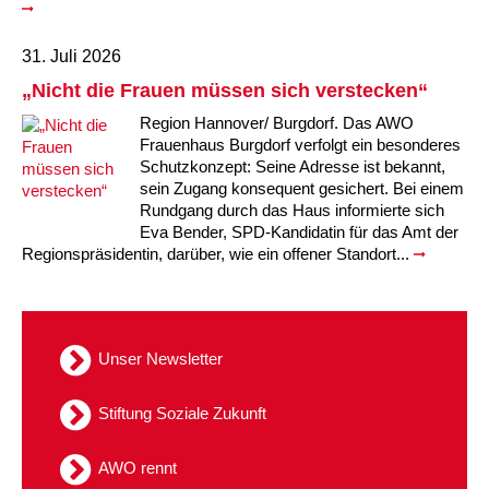
Kindertagesstätte Moorlilienweg /
Kindertagesstätte Schneiderberg
Offene Sprach-Sprechstunde
Familienzentrum
31. Juli 2026
Kindertagesstätte Sylter Weg
Kindertagesstätte Mühenkamp / Familienzentrum
„Nicht die Frauen müssen sich verstecken“
Kindertagesstätte Petermannstraße /
Region Hannover/ Burgdorf. Das AWO
Kindertagesstätte Tresckowstraße
Familienzentrum
Frauenhaus Burgdorf verfolgt ein besonderes
Schutzkonzept: Seine Adresse ist bekannt,
Kindertagesstätte Voltmerstraße
Kindertagesstätte Pfarrlandplatz
sein Zugang konsequent gesichert. Bei einem
Rundgang durch das Haus informierte sich
Eva Bender, SPD-Kandidatin für das Amt der
Kindertagesstätte Wiehbergstraße
Hör- und Sprachheilkindergarten Ratswiese
Regionspräsidentin, darüber, wie ein offener Standort...
Kindertagesstätte Rosenbergstraße
Kindertagesstätte Schneiderberg
Unser Newsletter
Kindertagesstätte Schweriner Straße /
Familienzentrum
Stiftung Soziale Zukunft
Kindertagesstätte Sylter Weg
AWO rennt