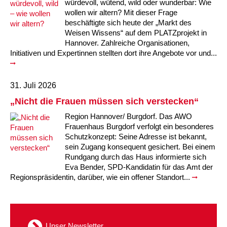
Kindertagesstätte Johannes-Lau-Hof
Kindertagesstätte Herbartstraße
würdevoll, wütend, wild oder wunderbar: Wie
wollen wir altern? Mit dieser Frage
Kindertagesstätte Klaus-Müller-Kilian-Weg /
beschäftigte sich heute der „Markt des
Kindertagesstätte Hiltrud-Grote-Weg
“Mäuseburg” / Familienzentrum
Weisen Wissens“ auf dem PLATZprojekt in
Hannover. Zahlreiche Organisationen,
Kindertagesstätte König-Ludwig-Straße
Kindertagesstätte Ibykusweg / Familienzentrum
Initiativen und Expertinnen stellten dort ihre Angebote vor und...
Kindertagesstätte Langes Feld “Deisterspatzen”
Kindertagesstätte Johannes-Lau-Hof
31. Juli 2026
Kindertagesstätte Moorlilienweg /
Kindertagesstätte Kapellenbrink /
„Nicht die Frauen müssen sich verstecken“
Familienzentrum
Familienzentrum
Region Hannover/ Burgdorf. Das AWO
Kindertagesstätte Petermannstraße /
Kindertagesstätte Klaus-Müller-Kilian-Weg /
Frauenhaus Burgdorf verfolgt ein besonderes
Familienzentrum
“Mäuseburg” / Familienzentrum
Schutzkonzept: Seine Adresse ist bekannt,
sein Zugang konsequent gesichert. Bei einem
Kindertagesstätte Pfarrlandplatz
Kindertagesstätte König-Ludwig-Straße
Rundgang durch das Haus informierte sich
Eva Bender, SPD-Kandidatin für das Amt der
Regionspräsidentin, darüber, wie ein offener Standort...
Kindertagesstätte Rosenbergstraße
Kindertagesstätte Langes Feld “Deisterspatzen”
Krippe Schleswiger Straße
Kindertagesstätte Levester Straße
Unser Newsletter