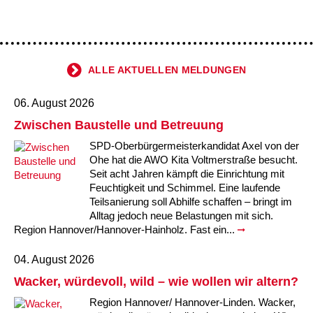
Ältere Menschen
Online Pflege- und Seniorenberatung
Helfende Hände
Beratungsangebote
Jugendwohnen im Stadtteil
Ortsverein Arnum
Ortsverein Godshorn
Kindertagesstätte Freytagstraße
Kindertagesstätte Elmstraße / Familienzentrum
Kindertagesstätte Pfarrlandplatz
Kindertagesstätte Mühenkamp / Familienzentrum
Life Kinetik
Kindertagesstätte Freudenthalstraße /
Kindertagesstätte Petermannstraße /
Migration
Pflege und Wohnen
Behördenbegleitung und Formularausfüllhilfe
Ortsverein Barsinghausen
Ortsverein Garbsen
Kindertagesstätte Gehägestraße
Kindertagesstätte Rosenbergstraße
Yoga mit Baby
ALLE AKTUELLEN MELDUNGEN
Familienzentrum
Familienzentrum
Kindertagesstätte Gottfried-Keller-Straße /
Kindertagesstätte Schweriner Straße /
Menschen mit Behinderungen
Mehrsprachige Beratung
Berufssprachkurse
Ortsverein Bennigsen
Ortsverein Fuhrberg
Kindertagesstätte Freytagstraße
Hort Salzmannstraße
Yoga in der Schwangerschaft
06. August 2026
Familienzentrum
Familienzentrum
Zwischen Baustelle und Betreuung
Kindertagesstätte Schweriner Straße /
Wegweiser Seniorenkompass
Migrationsberatung für junge Menschen
Ortsverein Bredenbeck
Ortsverein Berenbostel
Kindertagesstätte Große Pranke
Kindertagesstätte Gehägestraße
Stretch und Relax
Familienzentrum
SPD-Oberbürgermeisterkandidat Axel von der
Ohe hat die AWO Kita Voltmerstraße besucht.
Infotelefon
Interkulturelle Beratung für ältere Menschen
Ortsverein Burgdorf
Kindertagesstätte Herbartstraße
Kindertagesstätte Gorch-Fock-Straße
Außenstelle Hort Stenhusenstraße
Kindertagesstätte Sylter Weg
Fitness für Frauen
Seit acht Jahren kämpft die Einrichtung mit
Feuchtigkeit und Schimmel. Eine laufende
Kindertagesstätte Gottfried-Keller-Straße /
Teilsanierung soll Abhilfe schaffen – bringt im
Ortsverein Burgdorf
Kindertagesstätte Hiltrud-Grote-Weg
Familienzentrum
Alltag jedoch neue Belastungen mit sich.
Region Hannover/Hannover-Hainholz. Fast ein...
Ortsverein Engelbostel-Schulenburg
Krippe Höltystraße
Kindertagesstätte Große Pranke
04. August 2026
Kindertagesstätte Ibykusweg / Familienzentrum
Kindertagesstätte Harenberger Straße
Wacker, würdevoll, wild – wie wollen wir altern?
Region Hannover/ Hannover-Linden. Wacker,