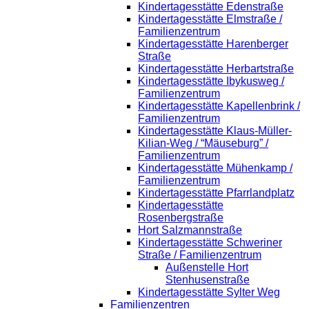
Kindertagesstätte Edenstraße
Kindertagesstätte Elmstraße /
Familienzentrum
Kindertagesstätte Harenberger
Straße
Kindertagesstätte Herbartstraße
Kindertagesstätte Ibykusweg /
Familienzentrum
Kindertagesstätte Kapellenbrink /
Familienzentrum
Kindertagesstätte Klaus-Müller-
Kilian-Weg / “Mäuseburg” /
Familienzentrum
Kindertagesstätte Mühenkamp /
Familienzentrum
Kindertagesstätte Pfarrlandplatz
Kindertagesstätte
Rosenbergstraße
Hort Salzmannstraße
Kindertagesstätte Schweriner
Straße / Familienzentrum
Außenstelle Hort
Stenhusenstraße
Kindertagesstätte Sylter Weg
Familienzentren