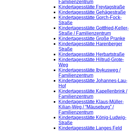
Familienzentrum
Kindertagesstätte Freytagstraße
Kindertagesstätte Gehägestraße
Kindertagesstätte Gorch-Fock-
Straße
Kindertagesstätte Gottfried-Keller-
Straße / Familienzentrum
Kindertagesstätte Große Pranke
Kindertagesstätte Harenberger
Straße
Kindertagesstätte Herbartstraße
Kindertagesstätte Hiltrud-Grote-
Weg
Kindertagesstätte Ibykusweg /
Familienzentrum
Kindertagesstätte Johannes-Lau-
Hof
Kindertagesstätte Kapellenbrink /
Familienzentrum
Kindertagesstätte Klaus-Müller-
Kilian-Weg / “Mäuseburg” /
Familienzentrum
Kindertagesstätte König-Ludwig-
Straße
Kindertagesstätte Langes Feld