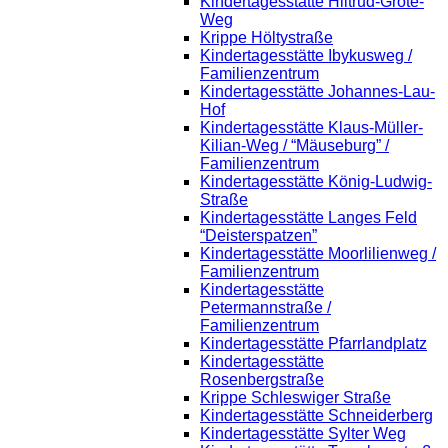
Kindertagesstätte Hiltrud-Grote-
Weg
Krippe Höltystraße
Kindertagesstätte Ibykusweg /
Familienzentrum
Kindertagesstätte Johannes-Lau-
Hof
Kindertagesstätte Klaus-Müller-
Kilian-Weg / “Mäuseburg” /
Familienzentrum
Kindertagesstätte König-Ludwig-
Straße
Kindertagesstätte Langes Feld
“Deisterspatzen”
Kindertagesstätte Moorlilienweg /
Familienzentrum
Kindertagesstätte
Petermannstraße /
Familienzentrum
Kindertagesstätte Pfarrlandplatz
Kindertagesstätte
Rosenbergstraße
Krippe Schleswiger Straße
Kindertagesstätte Schneiderberg
Kindertagesstätte Sylter Weg