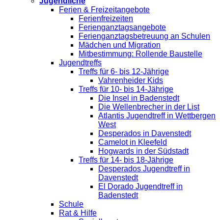
Jugendliche
Ferien & Freizeitangebote
Ferienfreizeiten
Ferienganztagsangebote
Ferienganztagsbetreuung an Schulen
Mädchen und Migration
Mitbestimmung: Rollende Baustelle
Jugendtreffs
Treffs für 6- bis 12-Jährige
Vahrenheider Kids
Treffs für 10- bis 14-Jährige
Die Insel in Badenstedt
Die Wellenbrecher in der List
Atlantis Jugendtreff in Wettbergen
West
Desperados in Davenstedt
Camelot in Kleefeld
Hogwards in der Südstadt
Treffs für 14- bis 18-Jährige
Desperados Jugendtreff in
Davenstedt
El Dorado Jugendtreff in
Badenstedt
Schule
Rat & Hilfe