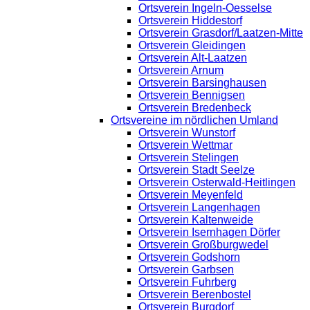
Ortsverein Ingeln-Oesselse
Ortsverein Hiddestorf
Ortsverein Grasdorf/Laatzen-Mitte
Ortsverein Gleidingen
Ortsverein Alt-Laatzen
Ortsverein Arnum
Ortsverein Barsinghausen
Ortsverein Bennigsen
Ortsverein Bredenbeck
Ortsvereine im nördlichen Umland
Ortsverein Wunstorf
Ortsverein Wettmar
Ortsverein Stelingen
Ortsverein Stadt Seelze
Ortsverein Osterwald-Heitlingen
Ortsverein Meyenfeld
Ortsverein Langenhagen
Ortsverein Kaltenweide
Ortsverein Isernhagen Dörfer
Ortsverein Großburgwedel
Ortsverein Godshorn
Ortsverein Garbsen
Ortsverein Fuhrberg
Ortsverein Berenbostel
Ortsverein Burgdorf