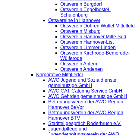
Ortsverein Burgdorf
Ortsverein Engelbostel-
Schulenburg
Ortsvereine in Hannover
Ortsverein Döhren Wülfel Mittelfeld
Ortsverein Misburg
Ortsverein Hannover Mitte-Süd
Ortsverein Hannover-List
Ortsverein Limmer-Linden
Ortsverein Kirchrode-Bemerode-
Wülferode
Ortsverein Ahlem
Ortsverein Anderten
Korporative Mitglieder
AWO Jugend und Sozialdienste
gemeinützige GmbH
AWO CAT Catering Service GmbH
AWO Gehrden gemeinnützige GmbH
Betreuungsverein der AWO Region
Hannover BeVor
Betreuungsverein der AWO Region
Hannover BTV
Stadtteilgespräch Roderbruch e.V.
Jugendpflege und
Jugenderholungsverein der AWO