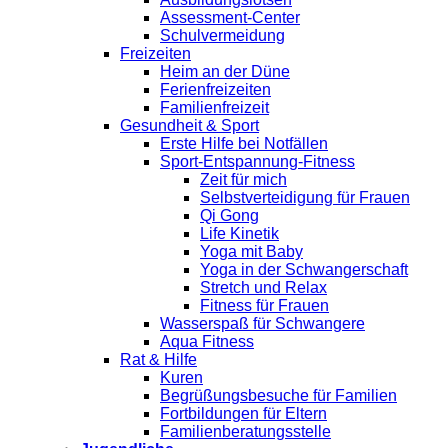
Assessment-Center
Schulvermeidung
Freizeiten
Heim an der Düne
Ferienfreizeiten
Familienfreizeit
Gesundheit & Sport
Erste Hilfe bei Notfällen
Sport-Entspannung-Fitness
Zeit für mich
Selbstverteidigung für Frauen
Qi Gong
Life Kinetik
Yoga mit Baby
Yoga in der Schwangerschaft
Stretch und Relax
Fitness für Frauen
Wasserspaß für Schwangere
Aqua Fitness
Rat & Hilfe
Kuren
Begrüßungsbesuche für Familien
Fortbildungen für Eltern
Familienberatungsstelle