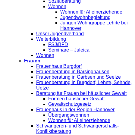
Sozialberatung
Wohnen
Wohnen für Alleinerziehende
Jugendwohnbegleitung
Jungen Wohngruppe Lehrte bei
Hannover
Unser Jugendverband
Weiterbildung
FSJ/BFD
Seminare – Juleica
Wohnen
Frauen
Frauenhaus Burgdorf
Frauenberatung in Barsinghausen
Frauenberatung in Garbsen und Seelze
Frauenberatung in Burgdorf, Lehrte, Sehnde,
Uetze
Beratung für Frauen bei häuslicher Gewalt
Formen häuslicher Gewalt
Gewaltschutzgesetz
Frauenhaus in der Region Hannover
Übergangswohnen
Wohnen für Alleinerziehende
Schwangeren- und Schwangerschafts-
Konfliktberatung