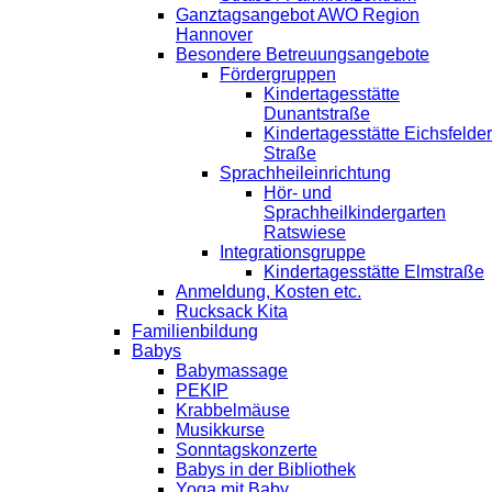
Ganztagsangebot AWO Region
Hannover
Besondere Betreuungsangebote
Fördergruppen
Kindertagesstätte
Dunantstraße
Kindertagesstätte Eichsfelder
Straße
Sprachheileinrichtung
Hör- und
Sprachheilkindergarten
Ratswiese
Integrationsgruppe
Kindertagesstätte Elmstraße
Anmeldung, Kosten etc.
Rucksack Kita
Familienbildung
Babys
Babymassage
PEKIP
Krabbelmäuse
Musikkurse
Sonntagskonzerte
Babys in der Bibliothek
Yoga mit Baby