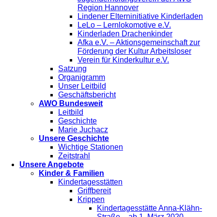
Region Hannover
Lindener Elterninitiative Kinderladen
LeLo – Lernlokomotive e.V.
Kinderladen Drachenkinder
Afka e.V. – Aktionsgemeinschaft zur
Förderung der Kultur Arbeitsloser
Verein für Kinderkultur e.V.
Satzung
Organigramm
Unser Leitbild
Geschäftsbericht
AWO Bundesweit
Leitbild
Geschichte
Marie Juchacz
Unsere Geschichte
Wichtige Stationen
Zeitstrahl
Unsere Angebote
Kinder & Familien
Kindertagesstätten
Griffbereit
Krippen
Kindertagesstätte Anna-Klähn-
Straße – ab 1. März 2020