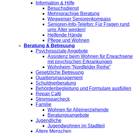
Information & Hilfe
Besuchsdienst
Mehrsprachige Beratung
Wegweiser Seniorenkompass
Senioren-Info-Telefon: Für Fragen rund
ums Älter werden!
Helfende Hände
Pflege und Wohnen
Beratung & Betreuung
Psychosoziale Angebote
Assistenz beim Wohnen für Erwachsene
mit psychischen Erkrankungen
Wohnheim “Nordfelder Reihe”
Gesetzliche Betreuung
Quartiersmanagement
Schuldnerberatung
Behördenbegleitung und Formulare ausfüllen
Repair Café
Stromsparcheck
Familie
Wohnen für Alleinerziehende
Beratungsangebote
Jugendliche
Jugendwohnen im Stadtteil
Ältere Menschen