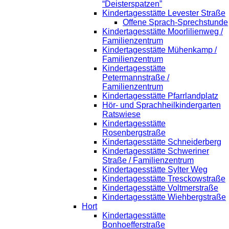
“Deisterspatzen”
Kindertagesstätte Levester Straße
Offene Sprach-Sprechstunde
Kindertagesstätte Moorlilienweg /
Familienzentrum
Kindertagesstätte Mühenkamp /
Familienzentrum
Kindertagesstätte
Petermannstraße /
Familienzentrum
Kindertagesstätte Pfarrlandplatz
Hör- und Sprachheilkindergarten
Ratswiese
Kindertagesstätte
Rosenbergstraße
Kindertagesstätte Schneiderberg
Kindertagesstätte Schweriner
Straße / Familienzentrum
Kindertagesstätte Sylter Weg
Kindertagesstätte Tresckowstraße
Kindertagesstätte Voltmerstraße
Kindertagesstätte Wiehbergstraße
Hort
Kindertagesstätte
Bonhoefferstraße