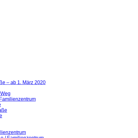
ße – ab 1. März 2020
r Weg
 Familienzentrum
e
raße
e
ilienzentrum
ße / Familienzentrum