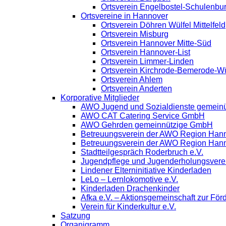
Ortsverein Engelbostel-Schulenbu
Ortsvereine in Hannover
Ortsverein Döhren Wülfel Mittelfeld
Ortsverein Misburg
Ortsverein Hannover Mitte-Süd
Ortsverein Hannover-List
Ortsverein Limmer-Linden
Ortsverein Kirchrode-Bemerode-W
Ortsverein Ahlem
Ortsverein Anderten
Korporative Mitglieder
AWO Jugend und Sozialdienste gemein
AWO CAT Catering Service GmbH
AWO Gehrden gemeinnützige GmbH
Betreuungsverein der AWO Region Han
Betreuungsverein der AWO Region Han
Stadtteilgespräch Roderbruch e.V.
Jugendpflege und Jugenderholungsver
Lindener Elterninitiative Kinderladen
LeLo – Lernlokomotive e.V.
Kinderladen Drachenkinder
Afka e.V. – Aktionsgemeinschaft zur Förd
Verein für Kinderkultur e.V.
Satzung
Organigramm