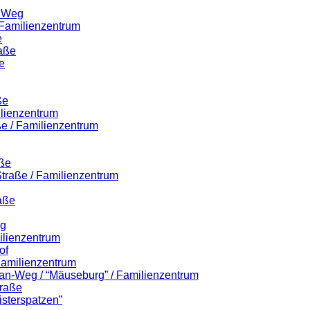
r Weg
 Familienzentrum
e
raße
e
ße
ilienzentrum
ße / Familienzentrum
aße
-Straße / Familienzentrum
aße
eg
ilienzentrum
of
 Familienzentrum
lian-Weg / “Mäuseburg” / Familienzentrum
traße
isterspatzen”