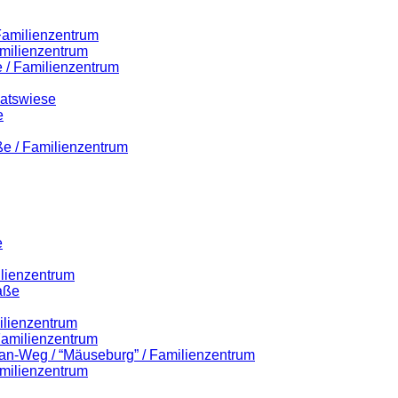
 Familienzentrum
milienzentrum
 / Familienzentrum
Ratswiese
e
ße / Familienzentrum
e
ilienzentrum
aße
ilienzentrum
 Familienzentrum
lian-Weg / “Mäuseburg” / Familienzentrum
milienzentrum