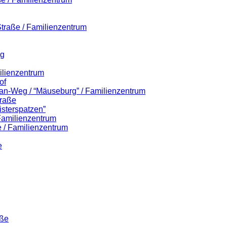
-Straße / Familienzentrum
eg
ilienzentrum
of
lian-Weg / “Mäuseburg” / Familienzentrum
traße
isterspatzen”
 Familienzentrum
 / Familienzentrum
e
aße