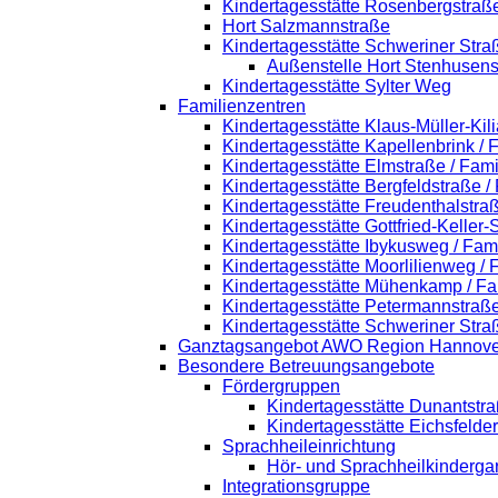
Kindertagesstätte Rosenbergstraß
Hort Salzmannstraße
Kindertagesstätte Schweriner Stra
Außenstelle Hort Stenhusens
Kindertagesstätte Sylter Weg
Familienzentren
Kindertagesstätte Klaus-Müller-Ki
Kindertagesstätte Kapellenbrink /
Kindertagesstätte Elmstraße / Fam
Kindertagesstätte Bergfeldstraße /
Kindertagesstätte Freudenthalstra
Kindertagesstätte Gottfried-Keller
Kindertagesstätte Ibykusweg / Fam
Kindertagesstätte Moorlilienweg /
Kindertagesstätte Mühenkamp / Fa
Kindertagesstätte Petermannstraße
Kindertagesstätte Schweriner Stra
Ganztagsangebot AWO Region Hannove
Besondere Betreuungsangebote
Fördergruppen
Kindertagesstätte Dunantstr
Kindertagesstätte Eichsfelde
Sprachheileinrichtung
Hör- und Sprachheilkinderga
Integrationsgruppe