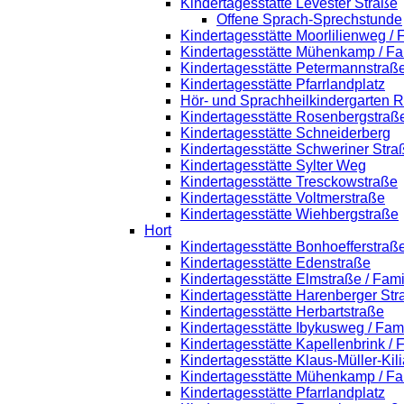
Kindertagesstätte Levester Straße
Offene Sprach-Sprechstunde
Kindertagesstätte Moorlilienweg /
Kindertagesstätte Mühenkamp / Fa
Kindertagesstätte Petermannstraße
Kindertagesstätte Pfarrlandplatz
Hör- und Sprachheilkindergarten 
Kindertagesstätte Rosenbergstraß
Kindertagesstätte Schneiderberg
Kindertagesstätte Schweriner Stra
Kindertagesstätte Sylter Weg
Kindertagesstätte Tresckowstraße
Kindertagesstätte Voltmerstraße
Kindertagesstätte Wiehbergstraße
Hort
Kindertagesstätte Bonhoefferstraß
Kindertagesstätte Edenstraße
Kindertagesstätte Elmstraße / Fam
Kindertagesstätte Harenberger Str
Kindertagesstätte Herbartstraße
Kindertagesstätte Ibykusweg / Fam
Kindertagesstätte Kapellenbrink /
Kindertagesstätte Klaus-Müller-Ki
Kindertagesstätte Mühenkamp / Fa
Kindertagesstätte Pfarrlandplatz