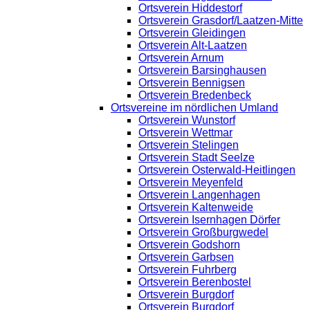
Ortsverein Hiddestorf
Ortsverein Grasdorf/Laatzen-Mitte
Ortsverein Gleidingen
Ortsverein Alt-Laatzen
Ortsverein Arnum
Ortsverein Barsinghausen
Ortsverein Bennigsen
Ortsverein Bredenbeck
Ortsvereine im nördlichen Umland
Ortsverein Wunstorf
Ortsverein Wettmar
Ortsverein Stelingen
Ortsverein Stadt Seelze
Ortsverein Osterwald-Heitlingen
Ortsverein Meyenfeld
Ortsverein Langenhagen
Ortsverein Kaltenweide
Ortsverein Isernhagen Dörfer
Ortsverein Großburgwedel
Ortsverein Godshorn
Ortsverein Garbsen
Ortsverein Fuhrberg
Ortsverein Berenbostel
Ortsverein Burgdorf
Ortsverein Burgdorf