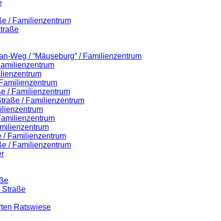
e
ße / Familienzentrum
traße
lian-Weg / “Mäuseburg” / Familienzentrum
 Familienzentrum
ilienzentrum
 Familienzentrum
ße / Familienzentrum
-Straße / Familienzentrum
ilienzentrum
 Familienzentrum
milienzentrum
 / Familienzentrum
ße / Familienzentrum
r
aße
r Straße
rten Ratswiese