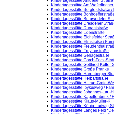
Kindertagesstätte Ahldener Straße
Kindertagesstätte Am Weferlingse
Kindertagesstätte Bergfeldstraße /
Kindertagesstätte Bonhoefferstraß
Kindertagesstätte Burgwedeler St
Kindertagesstätte Dresdener Straß
Kindertagesstätte Dunantstraße
Kindertagesstätte Edenstraße
Kindertagesstätte Eichsfelder Stra
Kindertagesstätte Elmstraße / Fam
Kindertagesstätte Freudenthalstra
Kindertagesstätte Freytagstraße
Kindertagesstätte Gehägestraße
Kindertagesstätte Gorch-Fock-Str
Kindertagesstätte Gottfried-Keller
Kindertagesstätte Große Pranke
Kindertagesstätte Harenberger Str
Kindertagesstätte Herbartstraße
Kindertagesstätte Hiltrud-Grote-W
Kindertagesstätte Ibykusweg / Fam
Kindertagesstätte Johannes-Lau-H
Kindertagesstätte Kapellenbrink /
Kindertagesstätte Klaus-Müller-Ki
Kindertagesstätte König-Ludwig-S
Kindertagesstätte Langes Feld “De