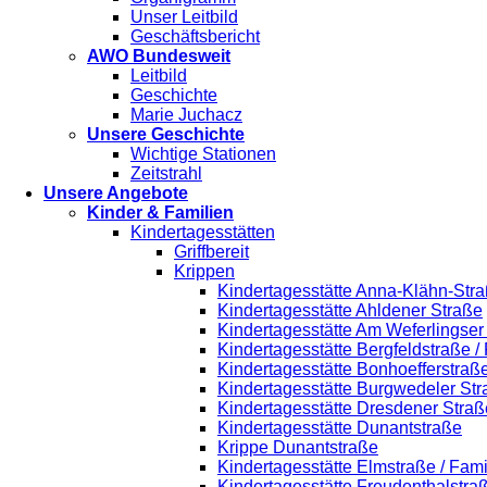
Unser Leitbild
Geschäftsbericht
AWO Bundesweit
Leitbild
Geschichte
Marie Juchacz
Unsere Geschichte
Wichtige Stationen
Zeitstrahl
Unsere Angebote
Kinder & Familien
Kindertagesstätten
Griffbereit
Krippen
Kindertagesstätte Anna-Klähn-Stra
Kindertagesstätte Ahldener Straße
Kindertagesstätte Am Weferlingse
Kindertagesstätte Bergfeldstraße /
Kindertagesstätte Bonhoefferstraß
Kindertagesstätte Burgwedeler St
Kindertagesstätte Dresdener Straß
Kindertagesstätte Dunantstraße
Krippe Dunantstraße
Kindertagesstätte Elmstraße / Fam
Kindertagesstätte Freudenthalstra