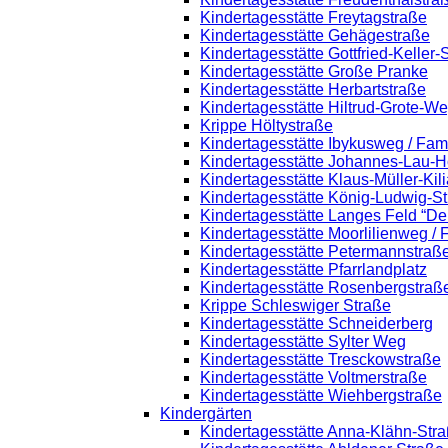
Kindertagesstätte Freytagstraße
Kindertagesstätte Gehägestraße
Kindertagesstätte Gottfried-Keller
Kindertagesstätte Große Pranke
Kindertagesstätte Herbartstraße
Kindertagesstätte Hiltrud-Grote-W
Krippe Höltystraße
Kindertagesstätte Ibykusweg / Fam
Kindertagesstätte Johannes-Lau-H
Kindertagesstätte Klaus-Müller-Ki
Kindertagesstätte König-Ludwig-S
Kindertagesstätte Langes Feld “De
Kindertagesstätte Moorlilienweg /
Kindertagesstätte Petermannstraße
Kindertagesstätte Pfarrlandplatz
Kindertagesstätte Rosenbergstraß
Krippe Schleswiger Straße
Kindertagesstätte Schneiderberg
Kindertagesstätte Sylter Weg
Kindertagesstätte Tresckowstraße
Kindertagesstätte Voltmerstraße
Kindertagesstätte Wiehbergstraße
Kindergärten
Kindertagesstätte Anna-Klähn-Str