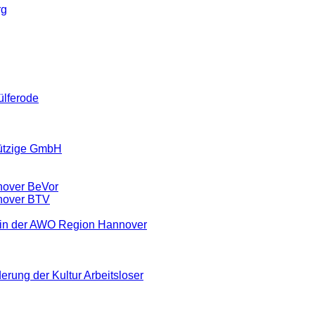
rg
ülferode
ützige GmbH
nover BeVor
nover BTV
ein der AWO Region Hannover
erung der Kultur Arbeitsloser