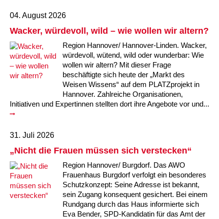
Kindertagesstätte Johannes-Lau-Hof
Kindertagesstätte Herbartstraße
04. August 2026
Wacker, würdevoll, wild – wie wollen wir altern?
Kindertagesstätte Klaus-Müller-Kilian-Weg /
Kindertagesstätte Hiltrud-Grote-Weg
“Mäuseburg” / Familienzentrum
Region Hannover/ Hannover-Linden. Wacker,
würdevoll, wütend, wild oder wunderbar: Wie
Kindertagesstätte König-Ludwig-Straße
Kindertagesstätte Ibykusweg / Familienzentrum
wollen wir altern? Mit dieser Frage
beschäftigte sich heute der „Markt des
Weisen Wissens“ auf dem PLATZprojekt in
Kindertagesstätte Langes Feld “Deisterspatzen”
Kindertagesstätte Johannes-Lau-Hof
Hannover. Zahlreiche Organisationen,
Initiativen und Expertinnen stellten dort ihre Angebote vor und...
Kindertagesstätte Moorlilienweg /
Kindertagesstätte Kapellenbrink /
Familienzentrum
Familienzentrum
Kindertagesstätte Petermannstraße /
Kindertagesstätte Klaus-Müller-Kilian-Weg /
31. Juli 2026
Familienzentrum
“Mäuseburg” / Familienzentrum
„Nicht die Frauen müssen sich verstecken“
Kindertagesstätte Pfarrlandplatz
Kindertagesstätte König-Ludwig-Straße
Region Hannover/ Burgdorf. Das AWO
Frauenhaus Burgdorf verfolgt ein besonderes
Schutzkonzept: Seine Adresse ist bekannt,
Kindertagesstätte Rosenbergstraße
Kindertagesstätte Langes Feld “Deisterspatzen”
sein Zugang konsequent gesichert. Bei einem
Rundgang durch das Haus informierte sich
Krippe Schleswiger Straße
Kindertagesstätte Levester Straße
Eva Bender, SPD-Kandidatin für das Amt der