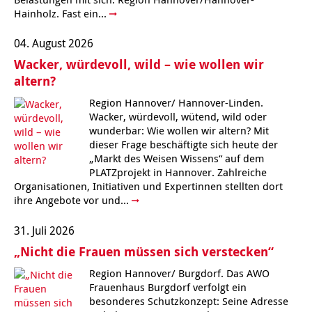
Hainholz. Fast ein...
Kindertagesstätte Moorlilienweg /
Kindertagesstätte Schneiderberg
Offene Sprach-Sprechstunde
Familienzentrum
04. August 2026
Kindertagesstätte Sylter Weg
Kindertagesstätte Mühenkamp / Familienzentrum
Wacker, würdevoll, wild – wie wollen wir
altern?
Kindertagesstätte Petermannstraße /
Kindertagesstätte Tresckowstraße
Familienzentrum
Region Hannover/ Hannover-Linden.
Wacker, würdevoll, wütend, wild oder
Kindertagesstätte Voltmerstraße
Kindertagesstätte Pfarrlandplatz
wunderbar: Wie wollen wir altern? Mit
dieser Frage beschäftigte sich heute der
„Markt des Weisen Wissens“ auf dem
Kindertagesstätte Wiehbergstraße
Hör- und Sprachheilkindergarten Ratswiese
PLATZprojekt in Hannover. Zahlreiche
Organisationen, Initiativen und Expertinnen stellten dort
Kindertagesstätte Rosenbergstraße
ihre Angebote vor und...
31. Juli 2026
Kindertagesstätte Schneiderberg
„Nicht die Frauen müssen sich verstecken“
Kindertagesstätte Schweriner Straße /
Region Hannover/ Burgdorf. Das AWO
Familienzentrum
Frauenhaus Burgdorf verfolgt ein
besonderes Schutzkonzept: Seine Adresse
Kindertagesstätte Sylter Weg