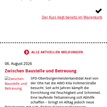
Kindertagesstätte Johannes-Lau-Hof
Kindertagesstätte Herbartstraße
Kindertagesstätte Klaus-Müller-Kilian-Weg /
Kindertagesstätte Hiltrud-Grote-Weg
Der Kurs liegt bereits im Warenkorb
“Mäuseburg” / Familienzentrum
Kindertagesstätte König-Ludwig-Straße
Kindertagesstätte Ibykusweg / Familienzentrum
Kindertagesstätte Langes Feld “Deisterspatzen”
Kindertagesstätte Johannes-Lau-Hof
Kindertagesstätte Moorlilienweg /
Kindertagesstätte Kapellenbrink /
ALLE AKTUELLEN MELDUNGEN
Familienzentrum
Familienzentrum
06. August 2026
Kindertagesstätte Petermannstraße /
Kindertagesstätte Klaus-Müller-Kilian-Weg /
Familienzentrum
“Mäuseburg” / Familienzentrum
Zwischen Baustelle und Betreuung
Kindertagesstätte Pfarrlandplatz
Kindertagesstätte König-Ludwig-Straße
SPD-Oberbürgermeisterkandidat Axel von
der Ohe hat die AWO Kita Voltmerstraße
besucht. Seit acht Jahren kämpft die
Kindertagesstätte Rosenbergstraße
Kindertagesstätte Langes Feld “Deisterspatzen”
Einrichtung mit Feuchtigkeit und Schimmel.
Eine laufende Teilsanierung soll Abhilfe
schaffen – bringt im Alltag jedoch neue
Krippe Schleswiger Straße
Kindertagesstätte Levester Straße
Belastungen mit sich. Region Hannover/Hannover-