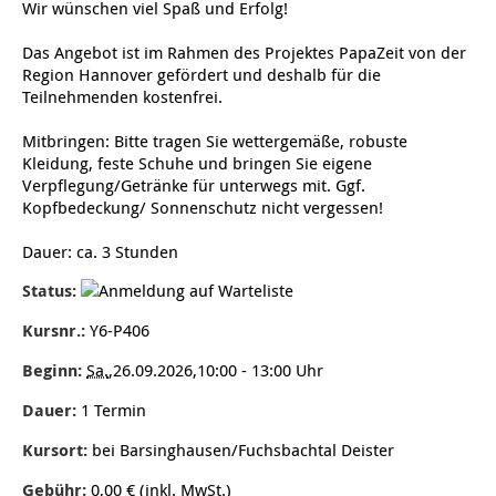
Wir wünschen viel Spaß und Erfolg!
Jugendliche
Verein für Kinderkultur e.V.
Familienberatungsstelle
Infotelefon
Wohnen für Alleinerziehende
Ortsverein Alt-Laatzen
Ortsverein Großburgwedel
Kindertagesstätte Eichsfelder Straße
Kindertagesstätte Mühenkamp / Familienzentrum
Qi Gong
werden!
Familienzentrum
Familienzentrum
Betreuer
Das Angebot ist im Rahmen des Projektes PapaZeit von der
Ältere Menschen
Online Pflege- und Seniorenberatung
Helfende Hände
Beratungsangebote
Jugendwohnen im Stadtteil
Ortsverein Arnum
Ortsverein Godshorn
Kindertagesstätte Freytagstraße
Kindertagesstätte Elmstraße / Familienzentrum
Kindertagesstätte Pfarrlandplatz
Kindertagesstätte Mühenkamp / Familienzentrum
Life Kinetik
Region Hannover gefördert und deshalb für die
Teilnehmenden kostenfrei.
Kindertagesstätte Freudenthalstraße /
Kindertagesstätte Petermannstraße /
Migration
Pflege und Wohnen
Behördenbegleitung und Formularausfüllhilfe
Ortsverein Barsinghausen
Ortsverein Garbsen
Kindertagesstätte Gehägestraße
Kindertagesstätte Rosenbergstraße
Yoga mit Baby
Familienzentrum
Familienzentrum
Mitbringen: Bitte tragen Sie wettergemäße, robuste
Kleidung, feste Schuhe und bringen Sie eigene
Kindertagesstätte Gottfried-Keller-Straße /
Kindertagesstätte Schweriner Straße /
Menschen mit Behinderungen
Mehrsprachige Beratung
Berufssprachkurse
Ortsverein Bennigsen
Ortsverein Fuhrberg
Kindertagesstätte Freytagstraße
Hort Salzmannstraße
Yoga in der Schwangerschaft
Verpflegung/Getränke für unterwegs mit. Ggf.
Familienzentrum
Familienzentrum
Kopfbedeckung/ Sonnenschutz nicht vergessen!
Kindertagesstätte Schweriner Straße /
Wegweiser Seniorenkompass
Migrationsberatung für junge Menschen
Ortsverein Bredenbeck
Ortsverein Berenbostel
Kindertagesstätte Große Pranke
Kindertagesstätte Gehägestraße
Stretch und Relax
Familienzentrum
Dauer: ca. 3 Stunden
Status:
Infotelefon
Interkulturelle Beratung für ältere Menschen
Ortsverein Burgdorf
Kindertagesstätte Herbartstraße
Kindertagesstätte Gorch-Fock-Straße
Außenstelle Hort Stenhusenstraße
Kindertagesstätte Sylter Weg
Fitness für Frauen
Kursnr.:
Y6-P406
Kindertagesstätte Gottfried-Keller-Straße /
Ortsverein Burgdorf
Kindertagesstätte Hiltrud-Grote-Weg
Familienzentrum
Beginn:
Sa.
,26.09.2026,10:00 - 13:00 Uhr
Ortsverein Engelbostel-Schulenburg
Krippe Höltystraße
Kindertagesstätte Große Pranke
Dauer:
1 Termin
Kursort:
bei Barsinghausen/Fuchsbachtal Deister
Kindertagesstätte Ibykusweg / Familienzentrum
Kindertagesstätte Harenberger Straße
Gebühr:
0,00 € (inkl. MwSt.)