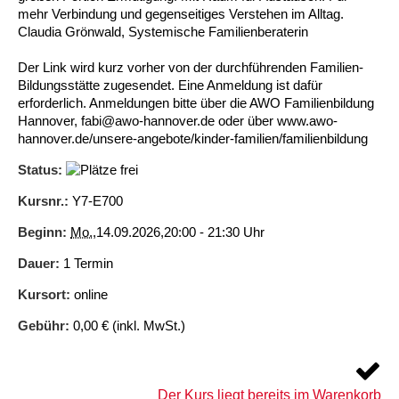
mehr Verbindung und gegenseitiges Verstehen im Alltag.
Claudia Grönwald, Systemische Familienberaterin
Ältere Menschen
Online Pflege- und Seniorenberatung
Helfende Hände
Beratungsangebote
Jugendwohnen im Stadtteil
Ortsverein Arnum
Ortsverein Godshorn
Kindertagesstätte Freytagstraße
Kindertagesstätte Elmstraße / Familienzentrum
Kindertagesstätte Pfarrlandplatz
Kindertagesstätte Mühenkamp / Familienzentrum
Life Kinetik
Der Link wird kurz vorher von der durchführenden Familien-
Kindertagesstätte Freudenthalstraße /
Kindertagesstätte Petermannstraße /
Migration
Pflege und Wohnen
Behördenbegleitung und Formularausfüllhilfe
Ortsverein Barsinghausen
Ortsverein Garbsen
Kindertagesstätte Gehägestraße
Kindertagesstätte Rosenbergstraße
Yoga mit Baby
Bildungsstätte zugesendet. Eine Anmeldung ist dafür
Familienzentrum
Familienzentrum
erforderlich. Anmeldungen bitte über die AWO Familienbildung
Kindertagesstätte Gottfried-Keller-Straße /
Kindertagesstätte Schweriner Straße /
Hannover, fabi@awo-hannover.de oder über www.awo-
Menschen mit Behinderungen
Mehrsprachige Beratung
Berufssprachkurse
Ortsverein Bennigsen
Ortsverein Fuhrberg
Kindertagesstätte Freytagstraße
Hort Salzmannstraße
Yoga in der Schwangerschaft
Familienzentrum
Familienzentrum
hannover.de/unsere-angebote/kinder-familien/familienbildung
Kindertagesstätte Schweriner Straße /
Status:
Wegweiser Seniorenkompass
Migrationsberatung für junge Menschen
Ortsverein Bredenbeck
Ortsverein Berenbostel
Kindertagesstätte Große Pranke
Kindertagesstätte Gehägestraße
Stretch und Relax
Familienzentrum
Kursnr.:
Y7-E700
Infotelefon
Interkulturelle Beratung für ältere Menschen
Ortsverein Burgdorf
Kindertagesstätte Herbartstraße
Kindertagesstätte Gorch-Fock-Straße
Außenstelle Hort Stenhusenstraße
Kindertagesstätte Sylter Weg
Fitness für Frauen
Beginn:
Mo.
,14.09.2026,20:00 - 21:30 Uhr
Kindertagesstätte Gottfried-Keller-Straße /
Dauer:
1 Termin
Ortsverein Burgdorf
Kindertagesstätte Hiltrud-Grote-Weg
Familienzentrum
Kursort:
online
Ortsverein Engelbostel-Schulenburg
Krippe Höltystraße
Kindertagesstätte Große Pranke
Gebühr:
0,00 € (inkl. MwSt.)
Kindertagesstätte Ibykusweg / Familienzentrum
Kindertagesstätte Harenberger Straße
Der Kurs liegt bereits im Warenkorb