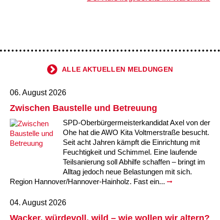
Kindertagesstätte Johannes-Lau-Hof
Kindertagesstätte Herbartstraße
Kindertagesstätte Klaus-Müller-Kilian-Weg /
Kindertagesstätte Hiltrud-Grote-Weg
“Mäuseburg” / Familienzentrum
Kindertagesstätte König-Ludwig-Straße
Kindertagesstätte Ibykusweg / Familienzentrum
ALLE AKTUELLEN MELDUNGEN
Kindertagesstätte Langes Feld “Deisterspatzen”
Kindertagesstätte Johannes-Lau-Hof
06. August 2026
Kindertagesstätte Moorlilienweg /
Kindertagesstätte Kapellenbrink /
Familienzentrum
Familienzentrum
Zwischen Baustelle und Betreuung
Kindertagesstätte Petermannstraße /
Kindertagesstätte Klaus-Müller-Kilian-Weg /
SPD-Oberbürgermeisterkandidat Axel von der
Familienzentrum
“Mäuseburg” / Familienzentrum
Ohe hat die AWO Kita Voltmerstraße besucht.
Seit acht Jahren kämpft die Einrichtung mit
Kindertagesstätte Pfarrlandplatz
Kindertagesstätte König-Ludwig-Straße
Feuchtigkeit und Schimmel. Eine laufende
Teilsanierung soll Abhilfe schaffen – bringt im
Alltag jedoch neue Belastungen mit sich.
Kindertagesstätte Rosenbergstraße
Kindertagesstätte Langes Feld “Deisterspatzen”
Region Hannover/Hannover-Hainholz. Fast ein...
Krippe Schleswiger Straße
Kindertagesstätte Levester Straße
04. August 2026
Wacker, würdevoll, wild – wie wollen wir altern?