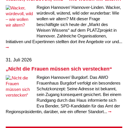
Kindertagesstätte Moorlilienweg /
Kindertagesstätte Schneiderberg
Offene Sprach-Sprechstunde
Familienzentrum
Region Hannover/ Hannover-Linden. Wacker,
würdevoll, wütend, wild oder wunderbar: Wie
Kindertagesstätte Sylter Weg
Kindertagesstätte Mühenkamp / Familienzentrum
wollen wir altern? Mit dieser Frage
beschäftigte sich heute der „Markt des
Kindertagesstätte Petermannstraße /
Weisen Wissens“ auf dem PLATZprojekt in
Kindertagesstätte Tresckowstraße
Familienzentrum
Hannover. Zahlreiche Organisationen,
Initiativen und Expertinnen stellten dort ihre Angebote vor und...
Kindertagesstätte Voltmerstraße
Kindertagesstätte Pfarrlandplatz
31. Juli 2026
Kindertagesstätte Wiehbergstraße
Hör- und Sprachheilkindergarten Ratswiese
„Nicht die Frauen müssen sich verstecken“
Kindertagesstätte Rosenbergstraße
Region Hannover/ Burgdorf. Das AWO
Frauenhaus Burgdorf verfolgt ein besonderes
Schutzkonzept: Seine Adresse ist bekannt,
Kindertagesstätte Schneiderberg
sein Zugang konsequent gesichert. Bei einem
Rundgang durch das Haus informierte sich
Kindertagesstätte Schweriner Straße /
Eva Bender, SPD-Kandidatin für das Amt der
Familienzentrum
Regionspräsidentin, darüber, wie ein offener Standort...
Kindertagesstätte Sylter Weg