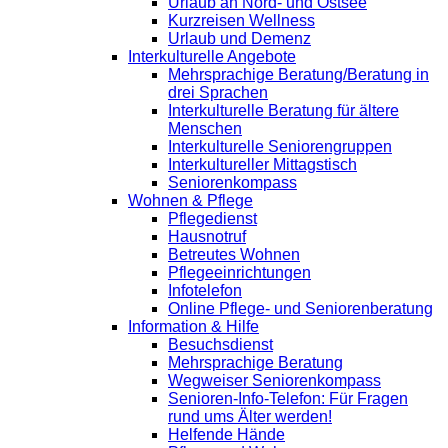
Urlaub an Nord- und Ostsee
Kurzreisen Wellness
Urlaub und Demenz
Interkulturelle Angebote
Mehrsprachige Beratung/Beratung in
drei Sprachen
Interkulturelle Beratung für ältere
Menschen
Interkulturelle Seniorengruppen
Interkultureller Mittagstisch
Seniorenkompass
Wohnen & Pflege
Pflegedienst
Hausnotruf
Betreutes Wohnen
Pflegeeinrichtungen
Infotelefon
Online Pflege- und Seniorenberatung
Information & Hilfe
Besuchsdienst
Mehrsprachige Beratung
Wegweiser Seniorenkompass
Senioren-Info-Telefon: Für Fragen
rund ums Älter werden!
Helfende Hände