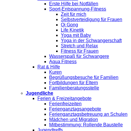
Erste Hilfe bei Notfällen
Sport-Entspannung-Fitness
Zeit für mich
Selbstverteidigung für Frauen
Qi Gong
Life Kinetik
Yoga mit Baby
Yoga in der Schwangerschaft
Stretch und Relax
Fitness für Frauen
Wasserspaß für Schwangere
Aqua Fitness
Rat & Hilfe
Kuren
Begrüßungsbesuche für Familien
Fortbildungen für Eltern
Familienberatungsstelle
Jugendliche
Ferien & Freizeitangebote
Ferienfreizeiten
Ferienganztagsangebote
Ferienganztagsbetreuung an Schulen
Mädchen und Migration
Mitbestimmung: Rollende Baustelle
Jugendtreffs