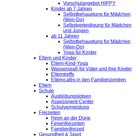
Vorschulangebot HIPPY
Kinder ab 7 Jahren
Selbstbehauptung für Mädchen
(Wen-Do)
Selbstverteidigung für Mädchen
und Jungen
ab 11 Jahren
Selbstbehauptung für Mädchen
(Wen-Do)
Yoga für Kinder
Eltern und Kinder
Eltern-Kind-Yoga
Wasserspaß für Väter und ihre Kinder
Elterntreffs
Elterncafés in den Familienzentren
Eltern
Schule
Ausbildungslotsen
Assessment-Center
Schulvermeidung
Freizeiten
Heim an der Düne
Ferienfreizeiten
Familienfreizeit
Gesundheit & Sport