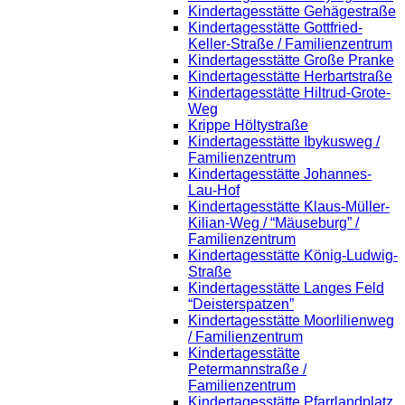
Kindertagesstätte Gehägestraße
Kindertagesstätte Gottfried-
Keller-Straße / Familienzentrum
Kindertagesstätte Große Pranke
Kindertagesstätte Herbartstraße
Kindertagesstätte Hiltrud-Grote-
Weg
Krippe Höltystraße
Kindertagesstätte Ibykusweg /
Familienzentrum
Kindertagesstätte Johannes-
Lau-Hof
Kindertagesstätte Klaus-Müller-
Kilian-Weg / “Mäuseburg” /
Familienzentrum
Kindertagesstätte König-Ludwig-
Straße
Kindertagesstätte Langes Feld
“Deisterspatzen”
Kindertagesstätte Moorlilienweg
/ Familienzentrum
Kindertagesstätte
Petermannstraße /
Familienzentrum
Kindertagesstätte Pfarrlandplatz