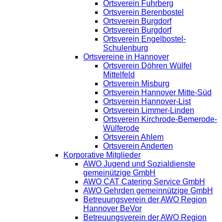
Ortsverein Fuhrberg
Ortsverein Berenbostel
Ortsverein Burgdorf
Ortsverein Burgdorf
Ortsverein Engelbostel-
Schulenburg
Ortsvereine in Hannover
Ortsverein Döhren Wülfel
Mittelfeld
Ortsverein Misburg
Ortsverein Hannover Mitte-Süd
Ortsverein Hannover-List
Ortsverein Limmer-Linden
Ortsverein Kirchrode-Bemerode-
Wülferode
Ortsverein Ahlem
Ortsverein Anderten
Korporative Mitglieder
AWO Jugend und Sozialdienste
gemeinützige GmbH
AWO CAT Catering Service GmbH
AWO Gehrden gemeinnützige GmbH
Betreuungsverein der AWO Region
Hannover BeVor
Betreuungsverein der AWO Region