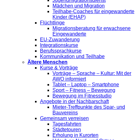
Jugendmigrationsdienst
Mädchen und Migration
Teilhabe-Coaches für eingewanderte
Kinder (EHAP)
Flüchtlinge
Migrationsberatung für erwachsene
Eingewanderte
EU-Zuwanderung
Integrationskurse
Berufssprachkurse
Kommunikation und Teilhabe
Ältere Menschen
Kurse & Vorträge
Vorträge – Sprache – Kultur: Mit der
AWO informiert
Tablet – Laptop – Smartphone
Sport – Fitness – Bewegung
Bewegung im Fitnesstudio
Angebote in der Nachbarschaft
Mieter-Treffpunkte des Spar- und
Bauvereins
Gemeinsam verreisen
Tagesfahrten
Städtetouren
Erholung in Kurorten