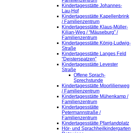
Familienzentrum
Kindertagesstätte Johannes-
Lau-Hof
Kindertagesstätte Kapellenbrink
/ Familienzentrum
Kindertagesstätte Klaus-Müller-
Kilian-Weg / “Mäuseburg” /
Familienzentrum
Kindertagesstätte König-Ludwig-
Straße
Kindertagesstätte Langes Feld
“Deisterspatzen”
Kindertagesstätte Levester
Straße
Offene Sprach-
Sprechstunde
Kindertagesstätte Moorlilienweg
/ Familienzentrum
Kindertagesstätte Mühenkamp /
Familienzentrum
Kindertagesstätte
Petermannstraße /
Familienzentrum
Kindertagesstätte Pfarrlandplatz
Hör- und Sprachheilkindergarten