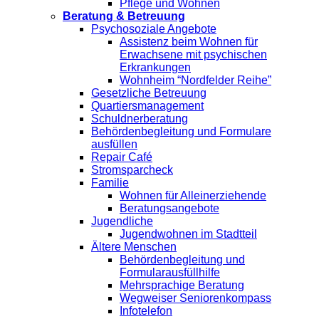
Pflege und Wohnen
Beratung & Betreuung
Psychosoziale Angebote
Assistenz beim Wohnen für
Erwachsene mit psychischen
Erkrankungen
Wohnheim “Nordfelder Reihe”
Gesetzliche Betreuung
Quartiersmanagement
Schuldnerberatung
Behördenbegleitung und Formulare
ausfüllen
Repair Café
Stromsparcheck
Familie
Wohnen für Alleinerziehende
Beratungsangebote
Jugendliche
Jugendwohnen im Stadtteil
Ältere Menschen
Behördenbegleitung und
Formularausfüllhilfe
Mehrsprachige Beratung
Wegweiser Seniorenkompass
Infotelefon