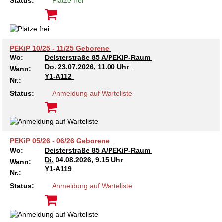
Kindertagesstätte Johannes-Lau-Hof
Kindertagesstätte Herbartstraße
Status:
Plätze frei
Kindertagesstätte Klaus-Müller-Kilian-Weg /
Kindertagesstätte Hiltrud-Grote-Weg
“Mäuseburg” / Familienzentrum
PEKiP 10/25 - 11/25 Geborene
Kindertagesstätte König-Ludwig-Straße
Kindertagesstätte Ibykusweg / Familienzentrum
Wo:
Deisterstraße 85 A/PEKiP-Raum
Do.
23.07.2026, 11.00 Uhr
Wann:
Kindertagesstätte Langes Feld “Deisterspatzen”
Kindertagesstätte Johannes-Lau-Hof
Y1-A112
Nr.:
Status:
Anmeldung auf Warteliste
Kindertagesstätte Moorlilienweg /
Kindertagesstätte Kapellenbrink /
Familienzentrum
Familienzentrum
Kindertagesstätte Petermannstraße /
Kindertagesstätte Klaus-Müller-Kilian-Weg /
Familienzentrum
“Mäuseburg” / Familienzentrum
PEKiP 05/26 - 06/26 Geborene
Wo:
Deisterstraße 85 A/PEKiP-Raum
Kindertagesstätte Pfarrlandplatz
Kindertagesstätte König-Ludwig-Straße
Di.
04.08.2026, 9.15 Uhr
Wann:
Y1-A119
Nr.:
Kindertagesstätte Rosenbergstraße
Kindertagesstätte Langes Feld “Deisterspatzen”
Status:
Anmeldung auf Warteliste
Krippe Schleswiger Straße
Kindertagesstätte Levester Straße