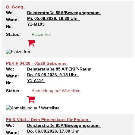
Kindertagesstätte Moorlilienweg /
Kindertagesstätte Schneiderberg
Offene Sprach-Sprechstunde
Familienzentrum
Qi Gong
Wo:
Deisterstraße 85A/Bewegungsraum
Mi.
05.08.2026, 18.30 Uhr
Kindertagesstätte Sylter Weg
Kindertagesstätte Mühenkamp / Familienzentrum
Wann:
Y1-M103
Nr.:
Kindertagesstätte Petermannstraße /
Kindertagesstätte Tresckowstraße
Status:
Plätze frei
Familienzentrum
Kindertagesstätte Voltmerstraße
Kindertagesstätte Pfarrlandplatz
PEKiP 04/26 - 05/26 Geborene
Kindertagesstätte Wiehbergstraße
Hör- und Sprachheilkindergarten Ratswiese
Wo:
Deisterstraße 85 A/PEKiP-Raum
Do.
06.08.2026, 9.15 Uhr
Wann:
Kindertagesstätte Rosenbergstraße
Y1-A114
Nr.:
Status:
Anmeldung auf Warteliste
Kindertagesstätte Schneiderberg
Kindertagesstätte Schweriner Straße /
Familienzentrum
Fit & Vital – Dein Fitnesskurs für Frauen
Wo:
Deisterstraße 85A/Bewegungsraum
Kindertagesstätte Sylter Weg
Do.
06.08.2026, 17.00 Uhr
Wann: