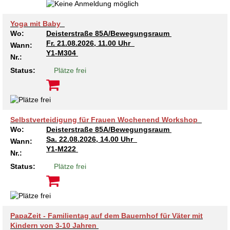
Yoga mit Baby
Wo:
Deisterstraße 85A/Bewegungsraum
Fr.
21.08.2026, 11.00 Uhr
Wann:
Y1-M304
Nr.:
Status:
Plätze frei
Selbstverteidigung für Frauen Wochenend Workshop
Wo:
Deisterstraße 85A/Bewegungsraum
Sa.
22.08.2026, 14.00 Uhr
Wann:
Y1-M222
Nr.:
Status:
Plätze frei
PapaZeit - Familientag auf dem Bauernhof für Väter mit
Kindern von 3-10 Jahren