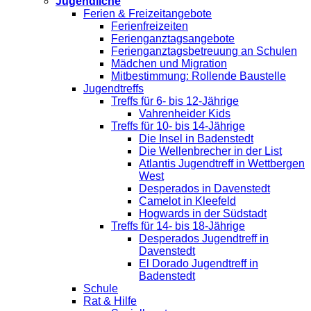
Jugendliche
Ferien & Freizeitangebote
Ferienfreizeiten
Ferienganztagsangebote
Ferienganztagsbetreuung an Schulen
Mädchen und Migration
Mitbestimmung: Rollende Baustelle
Jugendtreffs
Treffs für 6- bis 12-Jährige
Vahrenheider Kids
Treffs für 10- bis 14-Jährige
Die Insel in Badenstedt
Die Wellenbrecher in der List
Atlantis Jugendtreff in Wettbergen
West
Desperados in Davenstedt
Camelot in Kleefeld
Hogwards in der Südstadt
Treffs für 14- bis 18-Jährige
Desperados Jugendtreff in
Davenstedt
El Dorado Jugendtreff in
Badenstedt
Schule
Rat & Hilfe