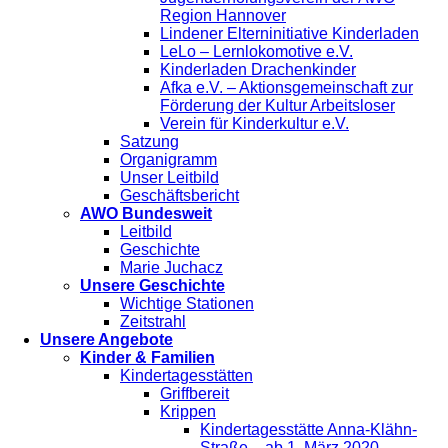
Region Hannover
Lindener Elterninitiative Kinderladen
LeLo – Lernlokomotive e.V.
Kinderladen Drachenkinder
Afka e.V. – Aktionsgemeinschaft zur
Förderung der Kultur Arbeitsloser
Verein für Kinderkultur e.V.
Satzung
Organigramm
Unser Leitbild
Geschäftsbericht
AWO Bundesweit
Leitbild
Geschichte
Marie Juchacz
Unsere Geschichte
Wichtige Stationen
Zeitstrahl
Unsere Angebote
Kinder & Familien
Kindertagesstätten
Griffbereit
Krippen
Kindertagesstätte Anna-Klähn-
Straße – ab 1. März 2020