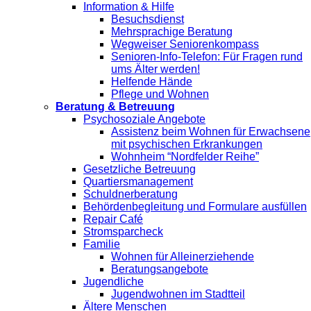
Information & Hilfe
Besuchsdienst
Mehrsprachige Beratung
Wegweiser Seniorenkompass
Senioren-Info-Telefon: Für Fragen rund
ums Älter werden!
Helfende Hände
Pflege und Wohnen
Beratung & Betreuung
Psychosoziale Angebote
Assistenz beim Wohnen für Erwachsene
mit psychischen Erkrankungen
Wohnheim “Nordfelder Reihe”
Gesetzliche Betreuung
Quartiersmanagement
Schuldnerberatung
Behördenbegleitung und Formulare ausfüllen
Repair Café
Stromsparcheck
Familie
Wohnen für Alleinerziehende
Beratungsangebote
Jugendliche
Jugendwohnen im Stadtteil
Ältere Menschen