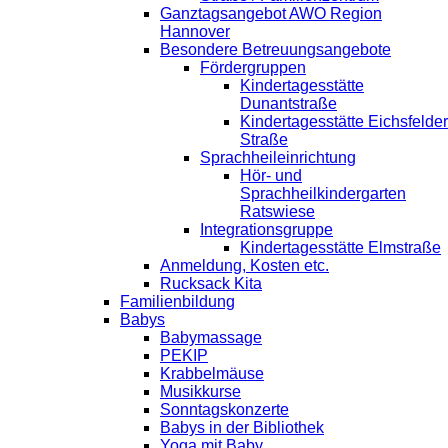
Ganztagsangebot AWO Region
Hannover
Besondere Betreuungsangebote
Fördergruppen
Kindertagesstätte
Dunantstraße
Kindertagesstätte Eichsfelder
Straße
Sprachheileinrichtung
Hör- und
Sprachheilkindergarten
Ratswiese
Integrationsgruppe
Kindertagesstätte Elmstraße
Anmeldung, Kosten etc.
Rucksack Kita
Familienbildung
Babys
Babymassage
PEKIP
Krabbelmäuse
Musikkurse
Sonntagskonzerte
Babys in der Bibliothek
Yoga mit Baby