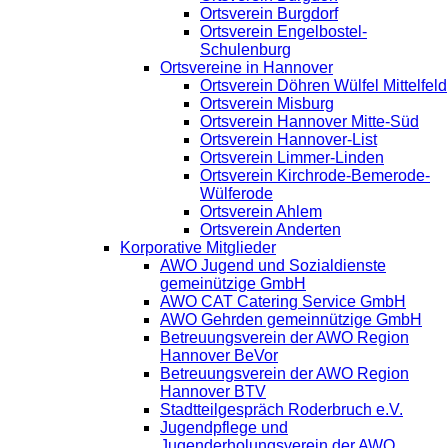
Ortsverein Burgdorf
Ortsverein Engelbostel-
Schulenburg
Ortsvereine in Hannover
Ortsverein Döhren Wülfel Mittelfeld
Ortsverein Misburg
Ortsverein Hannover Mitte-Süd
Ortsverein Hannover-List
Ortsverein Limmer-Linden
Ortsverein Kirchrode-Bemerode-
Wülferode
Ortsverein Ahlem
Ortsverein Anderten
Korporative Mitglieder
AWO Jugend und Sozialdienste
gemeinützige GmbH
AWO CAT Catering Service GmbH
AWO Gehrden gemeinnützige GmbH
Betreuungsverein der AWO Region
Hannover BeVor
Betreuungsverein der AWO Region
Hannover BTV
Stadtteilgespräch Roderbruch e.V.
Jugendpflege und
Jugenderholungsverein der AWO