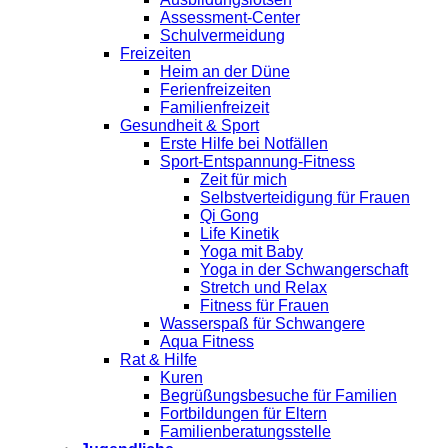
Assessment-Center
Schulvermeidung
Freizeiten
Heim an der Düne
Ferienfreizeiten
Familienfreizeit
Gesundheit & Sport
Erste Hilfe bei Notfällen
Sport-Entspannung-Fitness
Zeit für mich
Selbstverteidigung für Frauen
Qi Gong
Life Kinetik
Yoga mit Baby
Yoga in der Schwangerschaft
Stretch und Relax
Fitness für Frauen
Wasserspaß für Schwangere
Aqua Fitness
Rat & Hilfe
Kuren
Begrüßungsbesuche für Familien
Fortbildungen für Eltern
Familienberatungsstelle