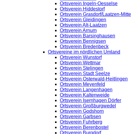
Ortsverein Ingeln-Oesselse
Ortsverein Hiddestorf
Ortsverein Grasdorf/Laatzen-Mitte
Ortsverein Gleidingen
Ortsverein Alt-Laatzen
Ortsverein Arnum
Ortsverein Barsinghausen
Ortsverein Bennigsen
Ortsverein Bredenbeck
Ortsvereine im nördlichen Umland
Ortsverein Wunstorf
Ortsverein Wettmar
Ortsverein Stelingen
Ortsverein Stadt Seelze
Ortsverein Osterwald-Heitlingen
Ortsverein Meyenfeld
Ortsverein Langenhagen
Ortsverein Kaltenweide
Ortsverein Isernhagen Dörfer
Ortsverein Großburgwedel
Ortsverein Godshorn
Ortsverein Garbsen
Ortsverein Fuhrberg
Ortsverein Berenbostel
Ortsverein Burgdorf