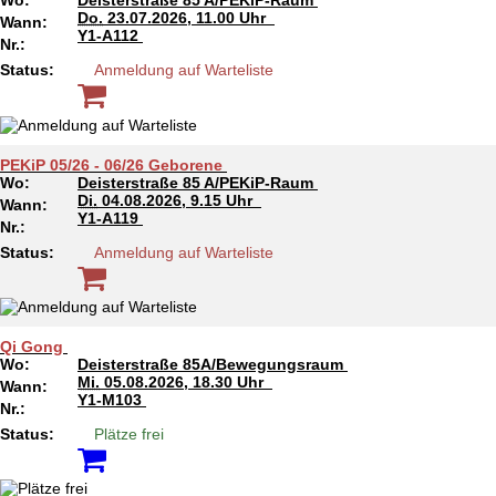
Wo:
Deisterstraße 85 A/PEKiP-Raum
Do.
23.07.2026, 11.00 Uhr
Wann:
Y1-A112
Nr.:
Status:
Anmeldung auf Warteliste
PEKiP 05/26 - 06/26 Geborene
Wo:
Deisterstraße 85 A/PEKiP-Raum
Di.
04.08.2026, 9.15 Uhr
Wann:
Y1-A119
Nr.:
Status:
Anmeldung auf Warteliste
Qi Gong
Wo:
Deisterstraße 85A/Bewegungsraum
Mi.
05.08.2026, 18.30 Uhr
Wann:
Y1-M103
Nr.:
Status:
Plätze frei