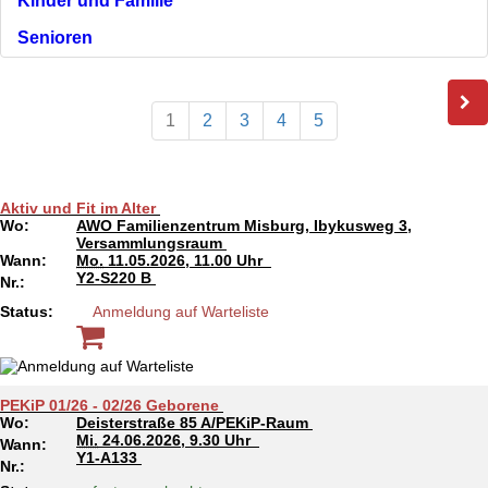
Kinder und Familie
Senioren
1
2
3
4
5
Aktiv und Fit im Alter
Wo:
AWO Familienzentrum Misburg, Ibykusweg 3,
Versammlungsraum
Wann:
Mo.
11.05.2026, 11.00 Uhr
Y2-S220 B
Nr.:
Status:
Anmeldung auf Warteliste
PEKiP 01/26 - 02/26 Geborene
Wo:
Deisterstraße 85 A/PEKiP-Raum
Mi.
24.06.2026, 9.30 Uhr
Wann:
Y1-A133
Nr.: