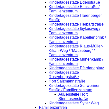
Kindertagesstätte Edenstraße
Kindertagesstätte Elmstraße /
Familienzentrum
Kindertagesstätte Harenberger
Straße
Kindertagesstätte Herbartstraße
Kindertagesstätte Ibykusweg /
Familienzentrum
Kindertagesstätte Kapellenbrink /
Familienzentrum
Kindertagesstätte Klaus-Müller-
Kilian-Weg / “Mäuseburg” /
Familienzentrum
Kindertagesstätte Mühenkamp /
Familienzentrum
Kindertagesstätte Pfarrlandplatz
Kindertagesstätte
Rosenbergstraße
Hort Salzmannstraße
Kindertagesstätte Schweriner
Straße / Familienzentrum
Außenstelle Hort
Stenhusenstraße
Kindertagesstätte Sylter Weg
Familienzentren