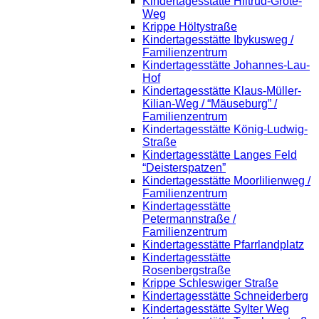
Kindertagesstätte Hiltrud-Grote-
Weg
Krippe Höltystraße
Kindertagesstätte Ibykusweg /
Familienzentrum
Kindertagesstätte Johannes-Lau-
Hof
Kindertagesstätte Klaus-Müller-
Kilian-Weg / “Mäuseburg” /
Familienzentrum
Kindertagesstätte König-Ludwig-
Straße
Kindertagesstätte Langes Feld
“Deisterspatzen”
Kindertagesstätte Moorlilienweg /
Familienzentrum
Kindertagesstätte
Petermannstraße /
Familienzentrum
Kindertagesstätte Pfarrlandplatz
Kindertagesstätte
Rosenbergstraße
Krippe Schleswiger Straße
Kindertagesstätte Schneiderberg
Kindertagesstätte Sylter Weg