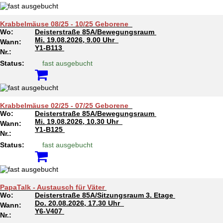
Krabbelmäuse 08/25 - 10/25 Geborene
Wo:
Deisterstraße 85A/Bewegungsraum
Mi.
19.08.2026, 9.00 Uhr
Wann:
Y1-B113
Nr.:
Status:
fast ausgebucht
Krabbelmäuse 02/25 - 07/25 Geborene
Wo:
Deisterstraße 85A/Bewegungsraum
Mi.
19.08.2026, 10.30 Uhr
Wann:
Y1-B125
Nr.:
Status:
fast ausgebucht
PapaTalk - Austausch für Väter
Wo:
Deisterstraße 85A/Sitzungsraum 3. Etage
Do.
20.08.2026, 17.30 Uhr
Wann:
Y6-V407
Nr.: