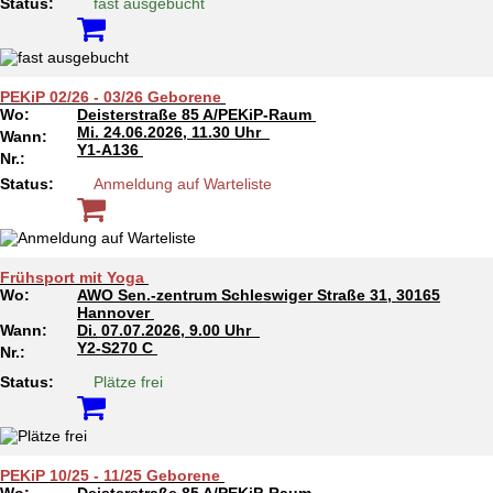
Status:
fast ausgebucht
PEKiP 02/26 - 03/26 Geborene
Wo:
Deisterstraße 85 A/PEKiP-Raum
Mi.
24.06.2026, 11.30 Uhr
Wann:
Y1-A136
Nr.:
Status:
Anmeldung auf Warteliste
Frühsport mit Yoga
Wo:
AWO Sen.-zentrum Schleswiger Straße 31, 30165
Hannover
Wann:
Di.
07.07.2026, 9.00 Uhr
Y2-S270 C
Nr.:
Status:
Plätze frei
PEKiP 10/25 - 11/25 Geborene