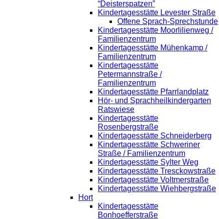
“Deisterspatzen”
Kindertagesstätte Levester Straße
Offene Sprach-Sprechstunde
Kindertagesstätte Moorlilienweg /
Familienzentrum
Kindertagesstätte Mühenkamp /
Familienzentrum
Kindertagesstätte
Petermannstraße /
Familienzentrum
Kindertagesstätte Pfarrlandplatz
Hör- und Sprachheilkindergarten
Ratswiese
Kindertagesstätte
Rosenbergstraße
Kindertagesstätte Schneiderberg
Kindertagesstätte Schweriner
Straße / Familienzentrum
Kindertagesstätte Sylter Weg
Kindertagesstätte Tresckowstraße
Kindertagesstätte Voltmerstraße
Kindertagesstätte Wiehbergstraße
Hort
Kindertagesstätte
Bonhoefferstraße