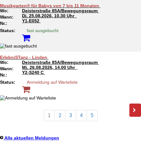
Musikgarten® für Babys von 7 bis 11 Monaten
Wo:
Deisterstraße 85A/Bewegungsraum
Di.
25.08.2026, 10.30 Uhr
Wann:
Y1-E052
Nr.:
Status:
fast ausgebucht
ErlebniSTanz - Linden
Wo:
Deisterstraße 85A/Bewegungsraum
Mi.
26.08.2026, 14.00 Uhr
Wann:
Y2-S240 C
Nr.:
Status:
Anmeldung auf Warteliste
1
2
3
4
5
Alle aktuellen Meldungen