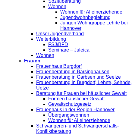
Sozialberatung
Wohnen
Wohnen für Alleinerziehende
Jugendwohnbegleitung
Jungen Wohngruppe Lehrte bei
Hannover
Unser Jugendverband
Weiterbildung
FSJ/BFD
Seminare – Juleica
Wohnen
Frauen
Frauenhaus Burgdorf
Frauenberatung in Barsinghausen
Frauenberatung in Garbsen und Seelze
Frauenberatung in Burgdorf, Lehrte, Sehnde,
Uetze
Beratung für Frauen bei häuslicher Gewalt
Formen häuslicher Gewalt
Gewaltschutzgesetz
Frauenhaus in der Region Hannover
Übergangswohnen
Wohnen für Alleinerziehende
Schwangeren- und Schwangerschafts-
Konfliktberatung