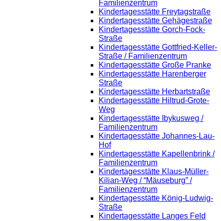
Familienzentrum
Kindertagesstätte Freytagstraße
Kindertagesstätte Gehägestraße
Kindertagesstätte Gorch-Fock-
Straße
Kindertagesstätte Gottfried-Keller-
Straße / Familienzentrum
Kindertagesstätte Große Pranke
Kindertagesstätte Harenberger
Straße
Kindertagesstätte Herbartstraße
Kindertagesstätte Hiltrud-Grote-
Weg
Kindertagesstätte Ibykusweg /
Familienzentrum
Kindertagesstätte Johannes-Lau-
Hof
Kindertagesstätte Kapellenbrink /
Familienzentrum
Kindertagesstätte Klaus-Müller-
Kilian-Weg / “Mäuseburg” /
Familienzentrum
Kindertagesstätte König-Ludwig-
Straße
Kindertagesstätte Langes Feld