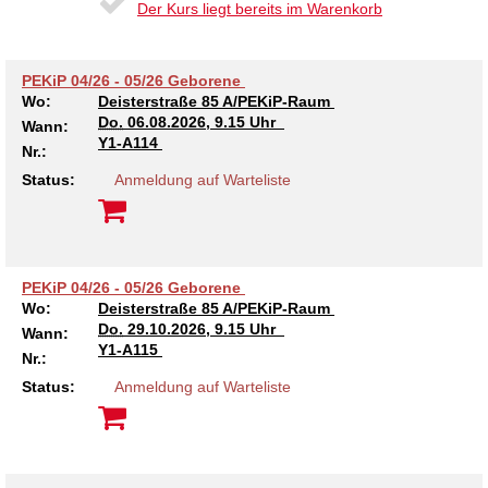
Der Kurs liegt bereits im Warenkorb
Kindertagesstätte Tresckowstraße
PEKiP 04/26 - 05/26 Geborene
Wo:
Deisterstraße 85 A/PEKiP-Raum
Kindertagesstätte Voltmerstraße
Do.
06.08.2026, 9.15 Uhr
Wann:
Y1-A114
Nr.:
Kindertagesstätte Wiehbergstraße
Status:
Anmeldung auf Warteliste
PEKiP 04/26 - 05/26 Geborene
Wo:
Deisterstraße 85 A/PEKiP-Raum
Do.
29.10.2026, 9.15 Uhr
Wann:
Y1-A115
Nr.:
Status:
Anmeldung auf Warteliste