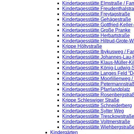
Kindertagesstätte Elmstraße / Fa
Kindertagesstätte Freudenthalstr
Kindertagesstätte Freytagstraße
Kindertagesstätte Gehägestraße
Kindertagesstätte Gottfried-Kelle
Kindertagesstätte Große Pranke
Kindertagesstätte Herbartstraße
Kindertagesstätte Hiltrud-Grote-
Krippe Höltystraße
Kindertagesstätte Ibykusweg / Fa
Kindertagesstätte Johannes-Lau-
Kindertagesstätte Klaus-Müller-K
Kindertagesstätte König-Ludwig-
Kindertagesstätte Langes Feld “D
Kindertagesstätte Moorlilienweg 
Kindertagesstätte Petermannstraß
Kindertagesstätte Pfarrlandplatz
Kindertagesstätte Rosenbergstra
Krippe Schleswiger Straße
Kindertagesstätte Schneiderberg
Kindertagesstätte Sylter Weg
Kindertagesstätte Tresckowstraß
Kindertagesstätte Voltmerstraße
Kindertagesstätte Wiehbergstraß
Kindergärten