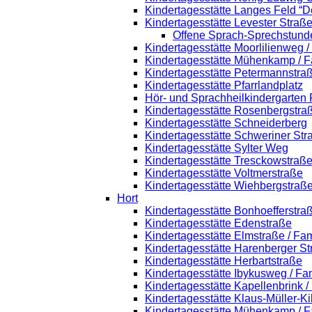
Kindertagesstätte Langes Feld “D
Kindertagesstätte Levester Straß
Offene Sprach-Sprechstund
Kindertagesstätte Moorlilienweg 
Kindertagesstätte Mühenkamp / F
Kindertagesstätte Petermannstraß
Kindertagesstätte Pfarrlandplatz
Hör- und Sprachheilkindergarten
Kindertagesstätte Rosenbergstra
Kindertagesstätte Schneiderberg
Kindertagesstätte Schweriner Str
Kindertagesstätte Sylter Weg
Kindertagesstätte Tresckowstraß
Kindertagesstätte Voltmerstraße
Kindertagesstätte Wiehbergstraß
Hort
Kindertagesstätte Bonhoefferstra
Kindertagesstätte Edenstraße
Kindertagesstätte Elmstraße / Fa
Kindertagesstätte Harenberger St
Kindertagesstätte Herbartstraße
Kindertagesstätte Ibykusweg / Fa
Kindertagesstätte Kapellenbrink 
Kindertagesstätte Klaus-Müller-K
Kindertagesstätte Mühenkamp / F