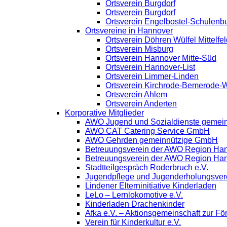
Ortsverein Burgdorf
Ortsverein Burgdorf
Ortsverein Engelbostel-Schulenb
Ortsvereine in Hannover
Ortsverein Döhren Wülfel Mittelfel
Ortsverein Misburg
Ortsverein Hannover Mitte-Süd
Ortsverein Hannover-List
Ortsverein Limmer-Linden
Ortsverein Kirchrode-Bemerode-
Ortsverein Ahlem
Ortsverein Anderten
Korporative Mitglieder
AWO Jugend und Sozialdienste gemei
AWO CAT Catering Service GmbH
AWO Gehrden gemeinnützige GmbH
Betreuungsverein der AWO Region Ha
Betreuungsverein der AWO Region Ha
Stadtteilgespräch Roderbruch e.V.
Jugendpflege und Jugenderholungsve
Lindener Elterninitiative Kinderladen
LeLo – Lernlokomotive e.V.
Kinderladen Drachenkinder
Afka e.V. – Aktionsgemeinschaft zur För
Verein für Kinderkultur e.V.