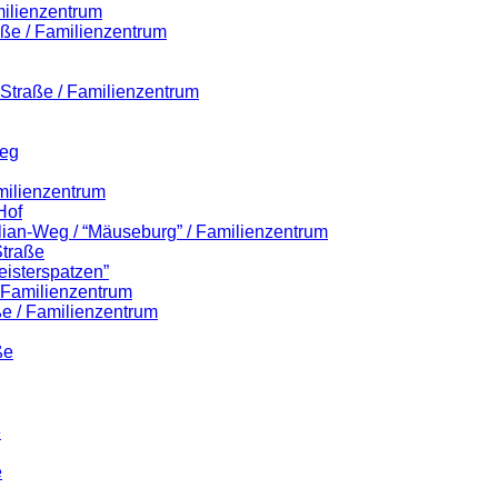
milienzentrum
aße / Familienzentrum
r-Straße / Familienzentrum
Weg
milienzentrum
Hof
ilian-Weg / “Mäuseburg” / Familienzentrum
Straße
eisterspatzen”
/ Familienzentrum
e / Familienzentrum
ße
e
e