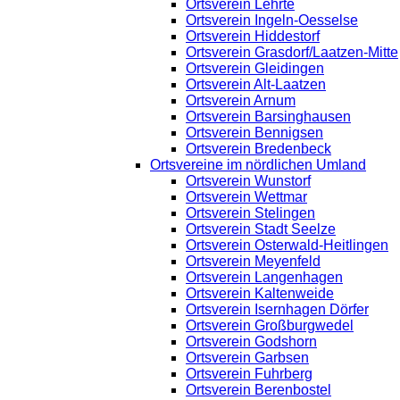
Ortsverein Lehrte
Ortsverein Ingeln-Oesselse
Ortsverein Hiddestorf
Ortsverein Grasdorf/Laatzen-Mitte
Ortsverein Gleidingen
Ortsverein Alt-Laatzen
Ortsverein Arnum
Ortsverein Barsinghausen
Ortsverein Bennigsen
Ortsverein Bredenbeck
Ortsvereine im nördlichen Umland
Ortsverein Wunstorf
Ortsverein Wettmar
Ortsverein Stelingen
Ortsverein Stadt Seelze
Ortsverein Osterwald-Heitlingen
Ortsverein Meyenfeld
Ortsverein Langenhagen
Ortsverein Kaltenweide
Ortsverein Isernhagen Dörfer
Ortsverein Großburgwedel
Ortsverein Godshorn
Ortsverein Garbsen
Ortsverein Fuhrberg
Ortsverein Berenbostel