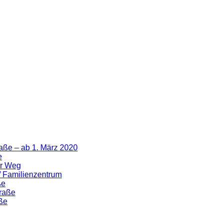
aße – ab 1. März 2020
e
er Weg
 / Familienzentrum
ße
traße
ße