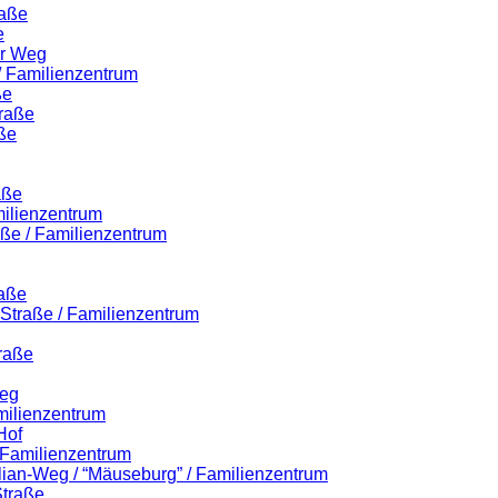
raße
e
er Weg
 / Familienzentrum
ße
traße
ße
aße
milienzentrum
aße / Familienzentrum
raße
r-Straße / Familienzentrum
raße
Weg
milienzentrum
Hof
/ Familienzentrum
ilian-Weg / “Mäuseburg” / Familienzentrum
Straße