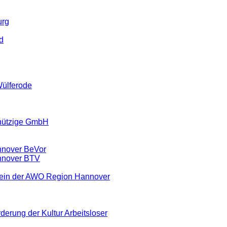
urg
d
Wülferode
nützige GmbH
nnover BeVor
nnover BTV
rein der AWO Region Hannover
derung der Kultur Arbeitsloser