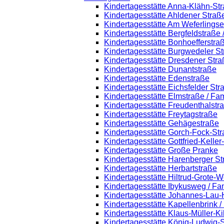
Kindertagesstätte Anna-Klähn-St
Kindertagesstätte Ahldener Straß
Kindertagesstätte Am Weferlings
Kindertagesstätte Bergfeldstraße
Kindertagesstätte Bonhoefferstra
Kindertagesstätte Burgwedeler S
Kindertagesstätte Dresdener Stra
Kindertagesstätte Dunantstraße
Kindertagesstätte Edenstraße
Kindertagesstätte Eichsfelder Str
Kindertagesstätte Elmstraße / Fa
Kindertagesstätte Freudenthalstr
Kindertagesstätte Freytagstraße
Kindertagesstätte Gehägestraße
Kindertagesstätte Gorch-Fock-St
Kindertagesstätte Gottfried-Kelle
Kindertagesstätte Große Pranke
Kindertagesstätte Harenberger St
Kindertagesstätte Herbartstraße
Kindertagesstätte Hiltrud-Grote-
Kindertagesstätte Ibykusweg / Fa
Kindertagesstätte Johannes-Lau-
Kindertagesstätte Kapellenbrink 
Kindertagesstätte Klaus-Müller-K
Kindertagesstätte König-Ludwig-