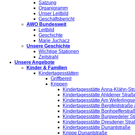
Satzung
Organigramm
Unser Leitbild
Geschäftsbericht
AWO Bundesweit
Leitbild
Geschichte
Marie Juchacz
Unsere Geschichte
Wichtige Stationen
Zeitstrahl
Unsere Angebote
Kinder & Familien
Kindertagesstätten
Griffbereit
Krippen
Kindertagesstätte Anna-Klähn-Str
Kindertagesstätte Ahldener Straß
Kindertagesstätte Am Weferlings
Kindertagesstätte Bergfeldstraße
Kindertagesstätte Bonhoefferstra
Kindertagesstätte Burgwedeler S
Kindertagesstätte Dresdener Stra
Kindertagesstätte Dunantstraße
Krippe Dunantstraße