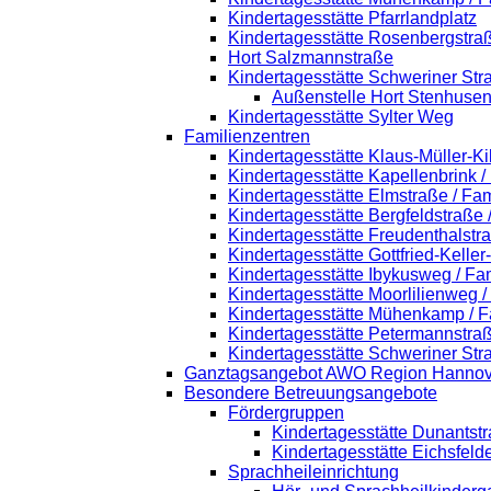
Kindertagesstätte Pfarrlandplatz
Kindertagesstätte Rosenbergstra
Hort Salzmannstraße
Kindertagesstätte Schweriner Str
Außenstelle Hort Stenhusen
Kindertagesstätte Sylter Weg
Familienzentren
Kindertagesstätte Klaus-Müller-K
Kindertagesstätte Kapellenbrink 
Kindertagesstätte Elmstraße / Fa
Kindertagesstätte Bergfeldstraße
Kindertagesstätte Freudenthalstr
Kindertagesstätte Gottfried-Kelle
Kindertagesstätte Ibykusweg / Fa
Kindertagesstätte Moorlilienweg 
Kindertagesstätte Mühenkamp / F
Kindertagesstätte Petermannstraß
Kindertagesstätte Schweriner Str
Ganztagsangebot AWO Region Hannov
Besondere Betreuungsangebote
Fördergruppen
Kindertagesstätte Dunantst
Kindertagesstätte Eichsfeld
Sprachheileinrichtung