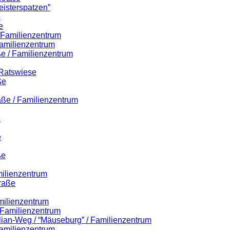
eisterspatzen”
e
e
/ Familienzentrum
amilienzentrum
e / Familienzentrum
 Ratswiese
ße
aße / Familienzentrum
e
e
ße
milienzentrum
raße
milienzentrum
/ Familienzentrum
ilian-Weg / “Mäuseburg” / Familienzentrum
amilienzentrum