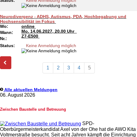
Status:
Keine Anmeldung möglich
Neurodivergenz - ADHS, Autismus, PDA, Hochbegabung und
Hochsensibilität im Fokus
Wo:
online
Mo.
14.06.2027, 20.00 Uhr
Wann:
Z7-E500
Nr.:
Status:
Keine Anmeldung möglich
1
2
3
4
5
Alle aktuellen Meldungen
06. August 2026
Zwischen Baustelle und Betreuung
SPD-
Oberbürgermeisterkandidat Axel von der Ohe hat die AWO Kita
Voltmerstraße besucht. Seit acht Jahren kämpft die Einrichtung