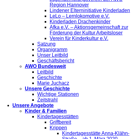
Region Hannover
Lindener Elterninitiative Kinderladen
LeLo – Lernlokomotive e.V.
Kinderladen Drachenkinder
Afka e.V. – Aktionsgemeinschaft zur
Förderung der Kultur Arbeitsloser
Verein für Kinderkultur e.V.
Satzung
Organigramm
Unser Leitbild
Geschäftsbericht
AWO Bundesweit
Leitbild
Geschichte
Marie Juchacz
Unsere Geschichte
Wichtige Stationen
Zeitstrahl
Unsere Angebote
Kinder & Familien
Kindertagesstätten
Griffbereit
Krippen
Kindertagesstätte Anna-Klähn-
Straße – ab 1. März 2020