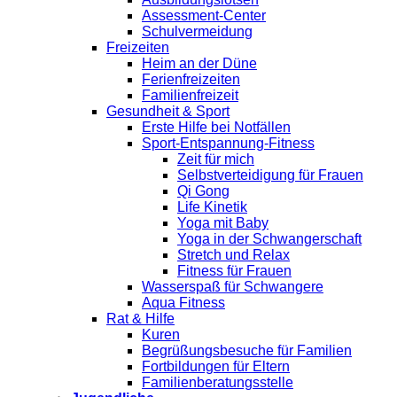
Assessment-Center
Schulvermeidung
Freizeiten
Heim an der Düne
Ferienfreizeiten
Familienfreizeit
Gesundheit & Sport
Erste Hilfe bei Notfällen
Sport-Entspannung-Fitness
Zeit für mich
Selbstverteidigung für Frauen
Qi Gong
Life Kinetik
Yoga mit Baby
Yoga in der Schwangerschaft
Stretch und Relax
Fitness für Frauen
Wasserspaß für Schwangere
Aqua Fitness
Rat & Hilfe
Kuren
Begrüßungsbesuche für Familien
Fortbildungen für Eltern
Familienberatungsstelle