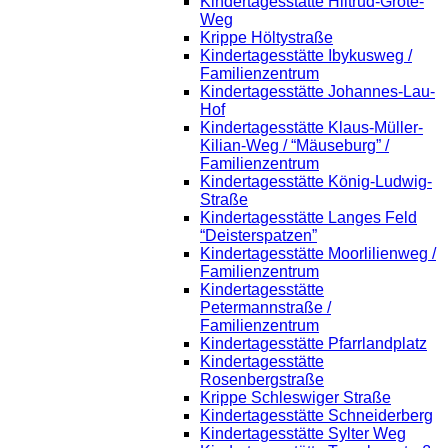
Kindertagesstätte Hiltrud-Grote-
Weg
Krippe Höltystraße
Kindertagesstätte Ibykusweg /
Familienzentrum
Kindertagesstätte Johannes-Lau-
Hof
Kindertagesstätte Klaus-Müller-
Kilian-Weg / “Mäuseburg” /
Familienzentrum
Kindertagesstätte König-Ludwig-
Straße
Kindertagesstätte Langes Feld
“Deisterspatzen”
Kindertagesstätte Moorlilienweg /
Familienzentrum
Kindertagesstätte
Petermannstraße /
Familienzentrum
Kindertagesstätte Pfarrlandplatz
Kindertagesstätte
Rosenbergstraße
Krippe Schleswiger Straße
Kindertagesstätte Schneiderberg
Kindertagesstätte Sylter Weg