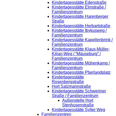
Kindertagesstätte Edenstraße
Kindertagesstätte Elmstraße /
Familienzentrum
Kindertagesstätte Harenberger
Straße
Kindertagesstätte Herbartstraße
Kindertagesstätte Ibykusweg /
Familienzentrum
Kindertagesstätte Kapellenbrink /
Familienzentrum
Kindertagesstätte Klaus-Müller-
Kilian-Weg / “Mäuseburg” /
Familienzentrum
Kindertagesstätte Mühenkamp /
Familienzentrum
Kindertagesstätte Pfarrlandplatz
Kindertagesstätte
Rosenbergstraße
Hort Salzmannstraße
Kindertagesstätte Schweriner
Straße / Familienzentrum
Außenstelle Hort
Stenhusenstraße
Kindertagesstätte Sylter Weg
Familienzentren