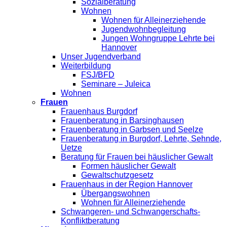
Sozialberatung
Wohnen
Wohnen für Alleinerziehende
Jugendwohnbegleitung
Jungen Wohngruppe Lehrte bei
Hannover
Unser Jugendverband
Weiterbildung
FSJ/BFD
Seminare – Juleica
Wohnen
Frauen
Frauenhaus Burgdorf
Frauenberatung in Barsinghausen
Frauenberatung in Garbsen und Seelze
Frauenberatung in Burgdorf, Lehrte, Sehnde,
Uetze
Beratung für Frauen bei häuslicher Gewalt
Formen häuslicher Gewalt
Gewaltschutzgesetz
Frauenhaus in der Region Hannover
Übergangswohnen
Wohnen für Alleinerziehende
Schwangeren- und Schwangerschafts-
Konfliktberatung