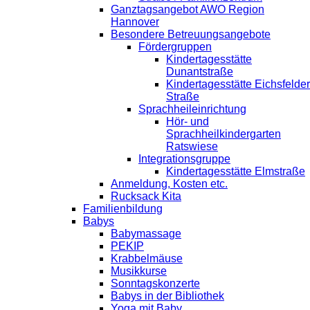
Ganztagsangebot AWO Region
Hannover
Besondere Betreuungsangebote
Fördergruppen
Kindertagesstätte
Dunantstraße
Kindertagesstätte Eichsfelder
Straße
Sprachheileinrichtung
Hör- und
Sprachheilkindergarten
Ratswiese
Integrationsgruppe
Kindertagesstätte Elmstraße
Anmeldung, Kosten etc.
Rucksack Kita
Familienbildung
Babys
Babymassage
PEKIP
Krabbelmäuse
Musikkurse
Sonntagskonzerte
Babys in der Bibliothek
Yoga mit Baby