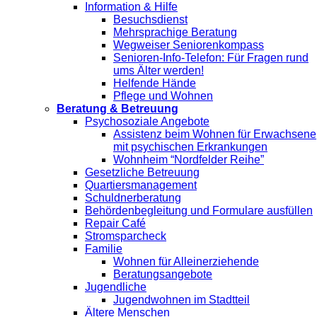
Information & Hilfe
Besuchsdienst
Mehrsprachige Beratung
Wegweiser Seniorenkompass
Senioren-Info-Telefon: Für Fragen rund
ums Älter werden!
Helfende Hände
Pflege und Wohnen
Beratung & Betreuung
Psychosoziale Angebote
Assistenz beim Wohnen für Erwachsene
mit psychischen Erkrankungen
Wohnheim “Nordfelder Reihe”
Gesetzliche Betreuung
Quartiersmanagement
Schuldnerberatung
Behördenbegleitung und Formulare ausfüllen
Repair Café
Stromsparcheck
Familie
Wohnen für Alleinerziehende
Beratungsangebote
Jugendliche
Jugendwohnen im Stadtteil
Ältere Menschen