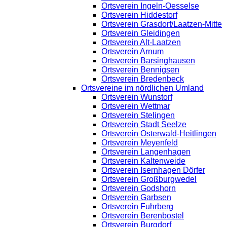
Ortsverein Ingeln-Oesselse
Ortsverein Hiddestorf
Ortsverein Grasdorf/Laatzen-Mitte
Ortsverein Gleidingen
Ortsverein Alt-Laatzen
Ortsverein Arnum
Ortsverein Barsinghausen
Ortsverein Bennigsen
Ortsverein Bredenbeck
Ortsvereine im nördlichen Umland
Ortsverein Wunstorf
Ortsverein Wettmar
Ortsverein Stelingen
Ortsverein Stadt Seelze
Ortsverein Osterwald-Heitlingen
Ortsverein Meyenfeld
Ortsverein Langenhagen
Ortsverein Kaltenweide
Ortsverein Isernhagen Dörfer
Ortsverein Großburgwedel
Ortsverein Godshorn
Ortsverein Garbsen
Ortsverein Fuhrberg
Ortsverein Berenbostel
Ortsverein Burgdorf