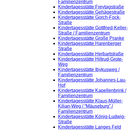
Familienzentrum
Kindertagesstätte Freytagstraße
Kindertagesstätte Gehägestraße
Kindertagesstätte Gorch-Fock-
Straße
Kindertagesstätte Gottfried-Keller-
Straße / Familienzentrum
Kindertagesstätte Große Pranke
Kindertagesstätte Harenberger
Straße
Kindertagesstätte Herbartstraße
Kindertagesstätte Hiltrud-Grote-
Weg
Kindertagesstätte Ibykusweg /
Familienzentrum
Kindertagesstätte Johannes-Lau-
Hof
Kindertagesstätte Kapellenbrink /
Familienzentrum
Kindertagesstätte Klaus-Müller-
Kilian-Weg / “Mäuseburg” /
Familienzentrum
Kindertagesstätte König-Ludwig-
Straße
Kindertagesstätte Langes Feld