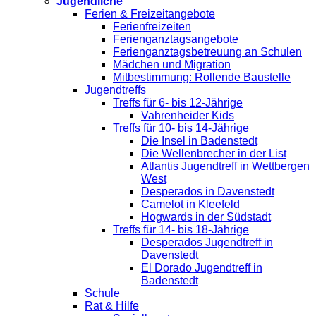
Jugendliche
Ferien & Freizeitangebote
Ferienfreizeiten
Ferienganztagsangebote
Ferienganztagsbetreuung an Schulen
Mädchen und Migration
Mitbestimmung: Rollende Baustelle
Jugendtreffs
Treffs für 6- bis 12-Jährige
Vahrenheider Kids
Treffs für 10- bis 14-Jährige
Die Insel in Badenstedt
Die Wellenbrecher in der List
Atlantis Jugendtreff in Wettbergen
West
Desperados in Davenstedt
Camelot in Kleefeld
Hogwards in der Südstadt
Treffs für 14- bis 18-Jährige
Desperados Jugendtreff in
Davenstedt
El Dorado Jugendtreff in
Badenstedt
Schule
Rat & Hilfe