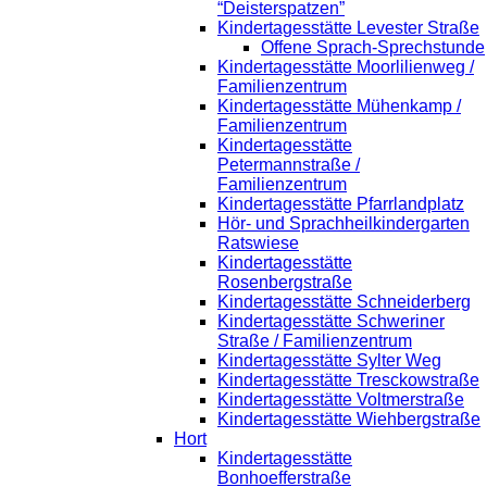
“Deisterspatzen”
Kindertagesstätte Levester Straße
Offene Sprach-Sprechstunde
Kindertagesstätte Moorlilienweg /
Familienzentrum
Kindertagesstätte Mühenkamp /
Familienzentrum
Kindertagesstätte
Petermannstraße /
Familienzentrum
Kindertagesstätte Pfarrlandplatz
Hör- und Sprachheilkindergarten
Ratswiese
Kindertagesstätte
Rosenbergstraße
Kindertagesstätte Schneiderberg
Kindertagesstätte Schweriner
Straße / Familienzentrum
Kindertagesstätte Sylter Weg
Kindertagesstätte Tresckowstraße
Kindertagesstätte Voltmerstraße
Kindertagesstätte Wiehbergstraße
Hort
Kindertagesstätte
Bonhoefferstraße