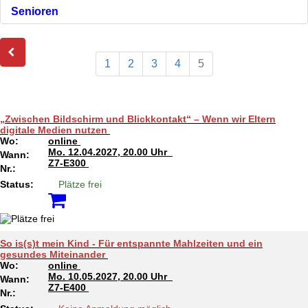
Senioren
1
2
3
4
5
„Zwischen Bildschirm und Blickkontakt“ – Wenn wir Eltern
digitale Medien nutzen
Wo:
online
Mo.
12.04.2027, 20.00 Uhr
Wann:
Z7-E300
Nr.:
Status:
Plätze frei
So is(s)t mein Kind - Für entspannte Mahlzeiten und ein
gesundes Miteinander
Wo:
online
Mo.
10.05.2027, 20.00 Uhr
Wann:
Z7-E400
Nr.: