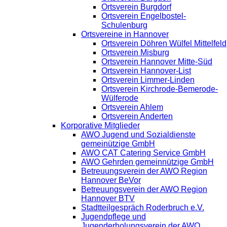
Ortsverein Burgdorf
Ortsverein Engelbostel-
Schulenburg
Ortsvereine in Hannover
Ortsverein Döhren Wülfel Mittelfeld
Ortsverein Misburg
Ortsverein Hannover Mitte-Süd
Ortsverein Hannover-List
Ortsverein Limmer-Linden
Ortsverein Kirchrode-Bemerode-
Wülferode
Ortsverein Ahlem
Ortsverein Anderten
Korporative Mitglieder
AWO Jugend und Sozialdienste
gemeinützige GmbH
AWO CAT Catering Service GmbH
AWO Gehrden gemeinnützige GmbH
Betreuungsverein der AWO Region
Hannover BeVor
Betreuungsverein der AWO Region
Hannover BTV
Stadtteilgespräch Roderbruch e.V.
Jugendpflege und
Jugenderholungsverein der AWO